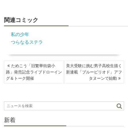
関連コミック
私の少年
つらなるステラ
投
ためこう「旧繁華街袋小
美大受験に挑む男子高校生描く
稿
路」発売記念ライブドローイン
新連載「ブルーピリオド」アフ
ナ
グ＆トーク開催
タヌーンで始動
ビ
ゲ
ー
シ
ョ
ン
新着