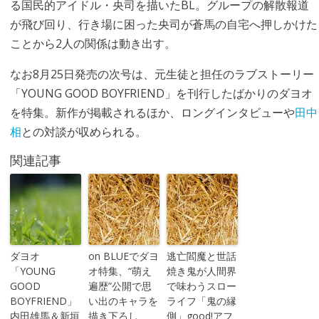
る国民的アイドル・央司を描いたBL。グループの解散報道
が飛び回り、行き場に困った央司が蒼馬の自宅へ押しかけた
ことから2人の関係は動き出す。
なお8月25日発売の次号は、元生徒と担任のラブストーリー
「YOUNG GOOD BOYFRIEND」を刊行したばかりのダヨオ
を特集。新作が掲載されるほか、ロングインタビューや
田中
相
との対談が収められる。
関連記事
ダヨオ
on BLUEでダヨ
逃亡閻魔と世話
「YOUNG
オ特集、“萌え
焼き鬼が人間界
GOOD
遍歴”公開で思
で味わうスロー
BOYFRIEND」
い出のキャラを
ライフ「鬼の縁
内田雄馬＆新垣
描き下ろし
側」good!アフ