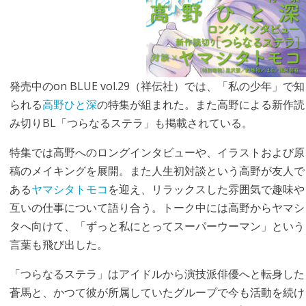
発売中のon BLUE vol.29（祥伝社）では、「私の少年」で知
られる
高野ひと深
の特集が組まれた。また高野による新作読
み切りBL「つらなるステラ」も掲載されている。
特集では高野へのロングインタビューや、イラストおよび原
稿のメイキングを展開。また人生初対談という高野が友人で
ある
ヤマシタトモコ
を迎え、リラックスした雰囲気で趣味や
互いの仕事について語り合う。トーク中には高野からヤマシ
タへ向けて、「ずっと私にとってスーパーウーマン」という
言葉も飛び出した。
「つらなるステラ」はアイドルから演技派俳優へと転身した
蒼馬と、かつて彼が所属していたグループで今も活動を続け