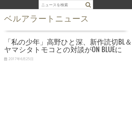
S
k
ベルアラートニュース
i
p
t
o
「私の少年」高野ひと深、新作読切BL＆
c
ヤマシタトモコとの対談がON BLUEに
o
n
2017年6月25日
t
e
n
t