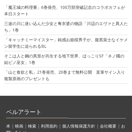
「魔王城の料理番」6巻発売、100万部突破記念のコラボカフェが
本日スタート
三途の川に迷い込んだ少女と奪衣婆の物語「川辺のエヴァと異人た
ち」1巻
「キャッチミーマイスター」鈍感お姫様男子が、腹黒策士なイケメ
ン留学生に迫られるBL
そこは人と鋼の異形が共生する地下世界、ほっこりSF「ネノ國の
結ビノ巫女」1巻
「山と食欲と私」21巻発売、20巻まで無料公開 直筆サイン入り
複製原画のプレゼントも
ベルアラート
本
|
映画
|
検索
|
利用規約
|
個人情報保護方針
|
会社概要
|
お