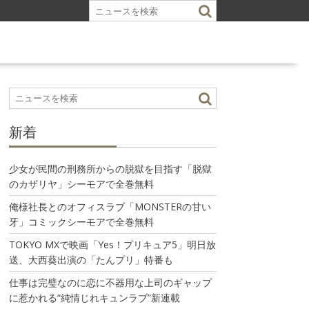
新着
少女が民間の刑務所からの脱獄を目指す「脱獄
のカザリヤ」シーモアで全巻無料
俺様社長とのオフィスラブ「MONSTERの甘い
牙」コミックシーモアで全巻無料
TOKYO MXで映画「Yes！プリキュア5」明日放
送、大西葵出演の「たんプリ」特番も
仕事は完璧なのに恋に不器用な上司のギャップ
に惹かれる“純情じれキュンラブ”新連載