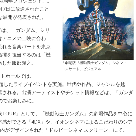
40周年プロジェクト」。
4月7日に放送されたこと
な展開が発表された。
では、「ガンダム」シリ
はアニメの上映に合わ
流れる音楽パートを東京
指揮を担当するのは「機
担当した服部隆之。
「劇場版『機動戦士ガンダム』シネマ・
コンサート」ビジュアル
ントホールでは、
YOND”」と題したライブイベントを実施。世代や作品、ジャンルを越
露される。出演アーティストやチケット情報などは、「ガンダ
のでお楽しみに。
TOUR」として、「機動戦士ガンダム」の劇場作品を中心に
感ができる「4DX」や、イオンシネマによるこだわりのシア
う館内がデザインされた「ドルビーシネマ スクリーン」にて、