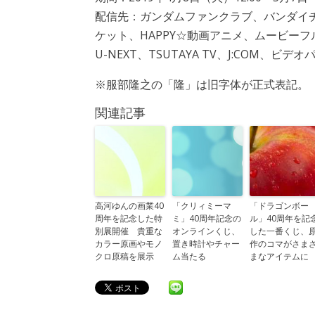
配信先：ガンダムファンクラブ、バンダイチャン
ケット、HAPPY☆動画アニメ、ムービーフルpl
U-NEXT、TSUTAYA TV、J:COM、ビデ
※服部隆之の「隆」は旧字体が正式表記。
関連記事
高河ゆんの画業40
「クリィミーマ
「ドラゴンボー
周年を記念した特
ミ」40周年記念の
ル」40周年を記
別展開催 貴重な
オンラインくじ、
した一番くじ、
カラー原画やモノ
置き時計やチャー
作のコマがさま
クロ原稿を展示
ム当たる
まなアイテムに