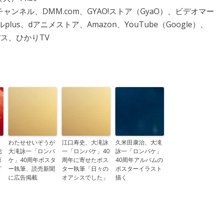
ネル、DMM.com、GYAO!ストア（GyaO）、ビデオマー
us、dアニメストア、Amazon、YouTube（Google）、
オパス、ひかりTV
わたせせいぞうが
江口寿史、大滝詠
久米田康治、大滝
念
大滝詠一「ロンバ
一「ロンバケ」40
詠一「ロンバケ」
原
ケ」40周年ポスタ
周年に寄せたポス
40周年アルバムの
ざ
ー執筆、読売新聞
ター執筆「日々の
ポスターイラスト
に広告掲載
オアシスでした」
描く