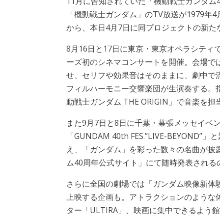
11月に告知されていた「機動戦士ガンダム
「機動戦士ガンダム」のTV放送が1979年
から、本日4月7日に同プロジェクトの新た
8月16日と17日に東京・東京オペラシティ
ーズ初のシネマコンサートを開催。会場で
せ、セリフや効果音はそのままに、劇中で
フィルハーモニー交響楽団が生演奏する。
動戦士ガンダム THE ORIGIN」で音楽を
また9月7日と8日に千葉・幕張メッセイベ
「GUNDAM 40th FES.”LIVE-BE
え、「ガンダム」を彩った数々の名曲が披
ム40周年公式サイト」にて随時発表される
さらに全国の劇場では「ガンダム映像新体験
上映する企画も。アトラクションのような体
ター「ULTIRA」、映画に集中できるよ