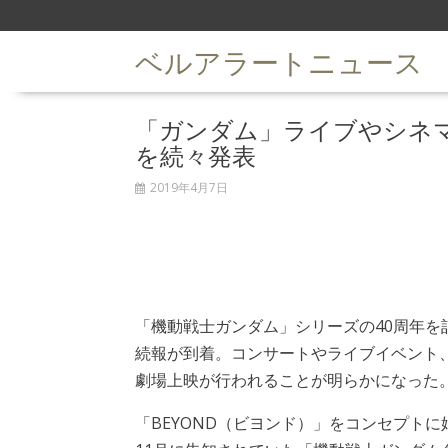
S
k
ベルアラートニュース
i
p
t
「ガンダム」ライブやシネマ
o
c
を続々発表
o
n
2019年4月7日
t
e
n
t
「機動戦士ガンダム」シリーズの40周年を
続報が到着。コンサートやライブイベント
劇場上映が行われることが明らかになった
「BEYOND（ビヨンド）」をコンセプトに始