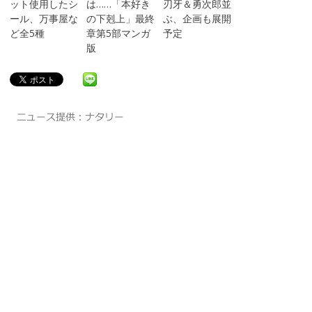
ット使用したシ
は……「本好き
刃牙＆勇次郎並
ール、万事屋な
の下剋上」最終
ぶ、企画も展開
ど全5種
章第5部マンガ
予定
版