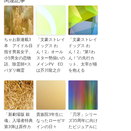
ちゃお新連載3
「文豪ストレイ
「文豪ストレイ
本 アイドル目
ドッグス わ
ドッグス わ
指す男装女子、
ん！2」オール
ん！2」“第1わ
小5男女の恋物
スター勢揃いの
ん！”の先行カ
語、除霊師×ス
メインPV ED
ット、太宰が猫
パダリ幽霊
は芥川龍之介
を抱える
「新劇場版 銀
貴族院3年生に
「刃牙」シリー
魂」入場者特典
なったローゼマ
ズ35周年に向け
第3弾は原作カ
インの日々
たビジュアルに