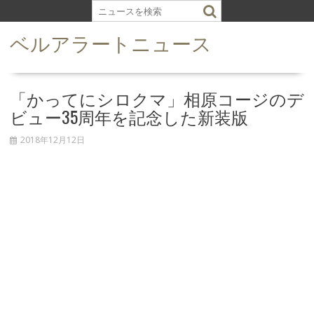
S
k
ベルアラートニュース
i
p
t
o
「かってにシロクマ」相原コージのデ
c
ビュー35周年を記念した新装版
o
n
2018年12月12日
t
e
n
t