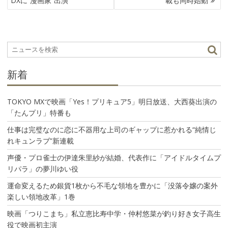
DXに“漫画家”出演
載も同時始動
ビ
ゲ
ー
シ
ョ
ン
新着
TOKYO MXで映画「Yes！プリキュア5」明日放送、大西葵出演の
「たんプリ」特番も
仕事は完璧なのに恋に不器用な上司のギャップに惹かれる“純情じ
れキュンラブ”新連載
声優・プロ雀士の伊達朱里紗が結婚、代表作に「アイドルタイムプ
リパラ」の夢川ゆい役
運命変えるため銀貨1枚から不毛な領地を豊かに「没落令嬢の案外
楽しい領地改革」1巻
映画「つりこまち」私立恵比寿中学・仲村悠菜が釣り好き女子高生
役で映画初主演