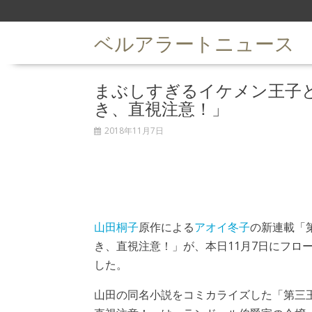
S
k
ベルアラートニュース
i
p
t
まぶしすぎるイケメン王子
o
c
き、直視注意！」
o
n
2018年11月7日
t
e
n
t
山田桐子
原作による
アオイ冬子
の新連載「
き、直視注意！」が、本日11月7日にフロ
した。
山田の同名小説をコミカライズした「第三