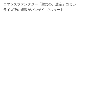
ロマンスファンタジー「聖女の、遺産」コミカ
ライズ版の連載がバンチKaiでスタート