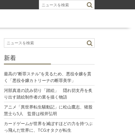
新着
最高の“断罪スチル”を見るため、悪役令嬢を貫
く「悪役令嬢カトリーナの断罪美学」
河部真道の読み切り「踏絵」 隠れ切支丹を炙
り出す踏絵制作者の業を描く物語
アニメ「異世界転生騒動記」に松山鷹志、猪股
慧士ら5人 監督は桜井弘明
カードゲームが世界を滅ぼすほどの力を持つぶ
っ飛んだ世界に、TCGオタクが転生