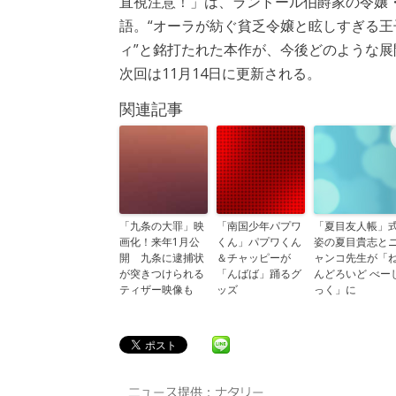
直視注意！」は、ランドール伯爵家の令嬢
語。“オーラが紡ぐ貧乏令嬢と眩しすぎる王
ィ”と銘打たれた本作が、今後どのような
次回は11月14日に更新される。
関連記事
「九条の大罪」映
「南国少年パプワ
「夏目友人帳」
画化！来年1月公
くん」パプワくん
姿の夏目貴志と
開 九条に逮捕状
＆チャッピーが
ャンコ先生が「
が突きつけられる
「んばば」踊るグ
んどろいど べー
ティザー映像も
ッズ
っく」に