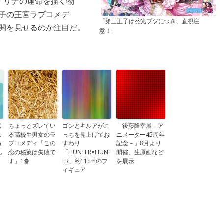
・リナの運命を描く物
子の王宮ラブコメデ
「第三王子は発光ブツにつき、直視注
展開を見せるのか注目だ。
意！」
式
ちょっとズレてい
ゴンとキルアがこ
「後藤隆幸展－ア
ニ
る高校生男女のラ
っちを見上げてお
ニメーター45周年
ね
ブコメディ「この
すわり
記念－」8月より
し
恋の秘策は失敗で
「HUNTER×HUNT
開催、生原画など
す」1巻
ER」約11cmのフ
を展示
ィギュア