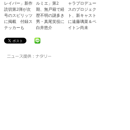
レイバー」新作
ルミエ」第2
ャラプロデュー
読切第2弾が次
期、無戸籍で経
スのプロジェク
号のスピリッツ
歴不明の謎多き
ト、新キャスト
に掲載 付録ス
男・真尾笑役に
に遠藤璃菜＆ペ
テッカーも
白井悠介
イトン尚未