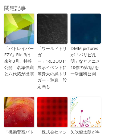
関連記事
「パトレイバー
「ワールドトリ
DMM pictures
EZY」File 3は
ガ
が「パリピ孔
来年3月、特報
ー」“REBOOT”
明」などアニメ
公開 名塚佳織
展示イベントに
10作の第1話を
と八代拓が出演
等身大の黒トリ
一挙無料公開
ガー・遊真 設
定画も
「機動警察パト
「株式会社マジ
矢吹健太朗がキ