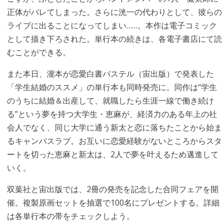
正体がバレてしまった。さらに洸一の代わりとして、彼らの
ライブに出ることになってしまい……。本作は電子コミック
として描き下ろされた。単行本の続きは、各電子書店にて読
むことができる。
また本日、瀧本が恋愛白書パステル（宙出版）で発表した
「学生結婚のススメ」の単行本も同時発売に。同作は“学生
のうちに結婚＆出産して、就職したら生涯一線で働き続け
る”という夢を持つ大学生・恵麻が、経済力のある年上の社
会人でなく、同じ大学に通う新太と恋に落ちたことから始ま
るキャンパスラブ。お互いに恋愛経験がないところからスタ
ートを切った恵麻と新太は、2人で夢を叶えるため邁進して
いく。
双葉社と宙出版では、2冊の発売を記念した合同フェアを開
催。複製原画セットを抽選で100名にプレゼントする。詳細
は各単行本の帯をチェックしよう。