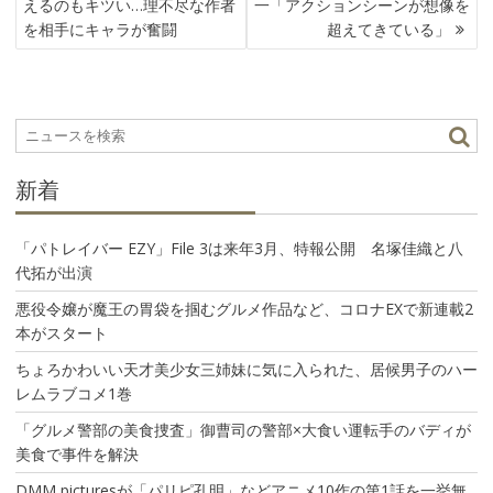
えるのもキツい…理不尽な作者
一「アクションシーンが想像を
ナ
を相手にキャラが奮闘
超えてきている」
ビ
ゲ
ー
シ
ョ
ン
新着
「パトレイバー EZY」File 3は来年3月、特報公開 名塚佳織と八
代拓が出演
悪役令嬢が魔王の胃袋を掴むグルメ作品など、コロナEXで新連載2
本がスタート
ちょろかわいい天才美少女三姉妹に気に入られた、居候男子のハー
レムラブコメ1巻
「グルメ警部の美食捜査」御曹司の警部×大食い運転手のバディが
美食で事件を解決
DMM picturesが「パリピ孔明」などアニメ10作の第1話を一挙無