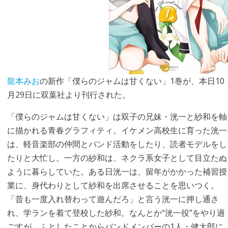
龍本みお
の新作「僕らのジャムは甘くない」1巻が、本日10
月29日に双葉社より刊行された。
「僕らのジャムは甘くない」は双子の兄妹・洸一と紗和を軸
に描かれる青春グラフィティ。イケメン高校生に育った洸一
は、軽音楽部の仲間とバンド活動をしたり、読者モデルをし
たりと大忙し。一方の紗和は、ネクラ系女子として目立たぬ
ように暮らしていた。ある日洸一は、留年がかかった補習授
業に、身代わりとして紗和を出席させることを思いつく。
「昔も一度入れ替わって遊んだろ」と言う洸一に押し通さ
れ、学ランを着て登校した紗和。なんとか“洸一役”をやり過
ごすが、ふとしたことからバンドメンバーの1人・健太郎に