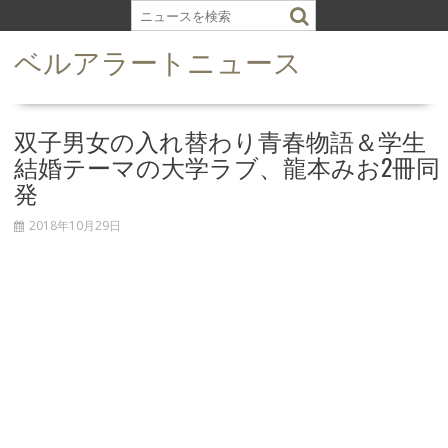
S
k
ベルアラートニュース
i
p
t
o
双子男女の入れ替わり青春物語＆学生
c
結婚テーマの大学ラブ、龍本みお2冊同
o
発
n
t
2018年10月29日
e
n
t