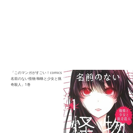
「このマンガがすごい！comics
名前のない怪物 蜘蛛と少女と猟
奇殺人」1巻