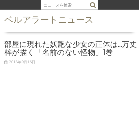
S
k
ベルアラートニュース
i
p
t
o
部屋に現れた妖艶な少女の正体は…万丈
c
梓が描く「名前のない怪物」1巻
o
n
2018年9月16日
t
e
n
t