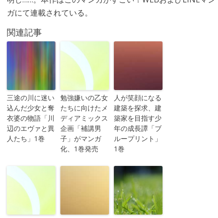
ガにて連載されている。
関連記事
三途の川に迷い
勉強嫌いの乙女
人が笑顔になる
込んだ少女と奪
たちに向けたメ
建築を探求、建
衣婆の物語「川
ディアミックス
築家を目指す少
辺のエヴァと異
企画「補講男
年の成長譚「ブ
人たち」1巻
子」がマンガ
ループリント」
化、1巻発売
1巻