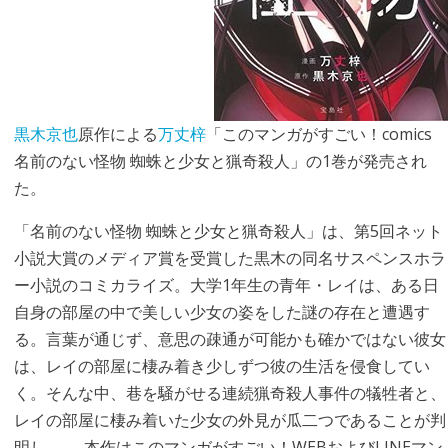
黒木京也
原作による
万丈梓
「このマンガがすごい！comics
名前のない怪物 蜘蛛と少女と猟奇殺人」の1巻が発売され
た。
「名前のない怪物 蜘蛛と少女と猟奇殺人」は、第5回ネット
小説大賞のメディア賞を受賞した黒木の同名サスペンスホラ
ー小説のコミカライズ。大学1年生の青年・レイは、ある日
自身の部屋の中で美しい少女の姿をした謎の存在と遭遇す
る。言葉が通じず、意思の疎通が可能かも確かではない彼女
は、レイの部屋に棲み着き少しずつ彼の生活を侵食してい
く。そんな中、巷を騒がせる連続猟奇殺人事件の犠牲者と、
レイの部屋に棲み着いた少女の外見が瓜二つであることが判
明し……。本作はこのマンガがすごい！WEBおよびLINEマン