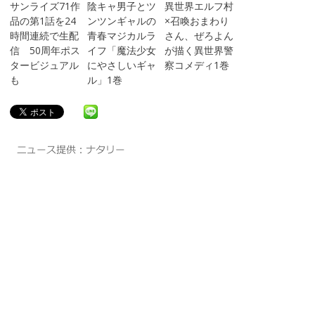
サンライズ71作
陰キャ男子とツ
異世界エルフ村
品の第1話を24
ンツンギャルの
×召喚おまわり
時間連続で生配
青春マジカルラ
さん、ぜろよん
信 50周年ポス
イフ「魔法少女
が描く異世界警
タービジュアル
にやさしいギャ
察コメディ1巻
も
ル」1巻