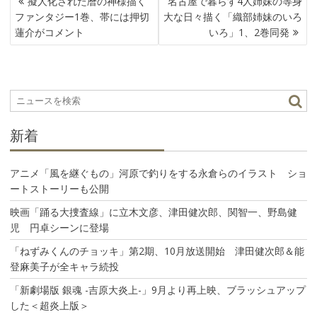
擬人化された暦の神様描く
名古屋で暮らす4人姉妹の等身
稿
ファンタジー1巻、帯には押切
大な日々描く「織部姉妹のいろ
ナ
蓮介がコメント
いろ」1、2巻同発
ビ
ゲ
ー
シ
ョ
ン
新着
アニメ「風を継ぐもの」河原で釣りをする永倉らのイラスト ショ
ートストーリーも公開
映画「踊る大捜査線」に立木文彦、津田健次郎、関智一、野島健
児 円卓シーンに登場
「ねずみくんのチョッキ」第2期、10月放送開始 津田健次郎＆能
登麻美子が全キャラ続投
「新劇場版 銀魂 -吉原大炎上-」9月より再上映、ブラッシュアップ
した＜超炎上版＞