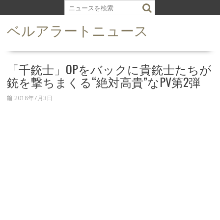
S
k
ベルアラートニュース
i
p
t
o
「千銃士」OPをバックに貴銃士たちが
c
銃を撃ちまくる“絶対高貴”なPV第2弾
o
n
2018年7月3日
t
e
n
t