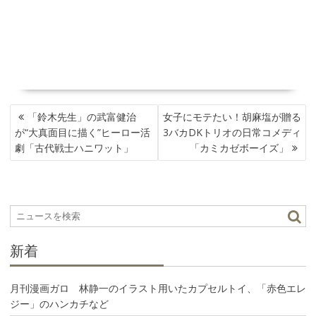
投
「鈴木先生」の武富健治
女子にモテたい！胡麻塩が贈る
稿
が“大真面目に描く”ヒーロー活
3バカDKトリオの日常コメディ
ナ
劇「古代戦士ハニワット」
「カミカゼボーイズ」
ビ
ゲ
ー
シ
ョ
ン
新着
月刊漫画ガロ 林静一のイラスト用いたカプセルトイ、「赤色エレ
ジー」のハンカチなど