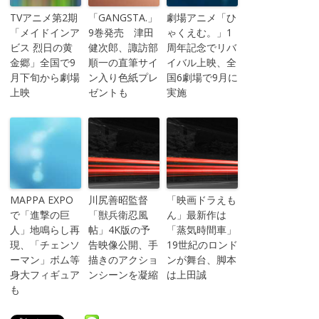
TVアニメ第2期
「GANGSTA.」
劇場アニメ「ひ
「メイドインア
9巻発売 津田
ゃくえむ。」1
ビス 烈日の黄
健次郎、諏訪部
周年記念でリバ
金郷」全国で9
順一の直筆サイ
イバル上映、全
月下旬から劇場
ン入り色紙プレ
国6劇場で9月に
上映
ゼントも
実施
MAPPA EXPO
川尻善昭監督
「映画ドラえも
で「進撃の巨
「獣兵衛忍風
ん」最新作は
人」地鳴らし再
帖」4K版の予
「蒸気時間車」
現、「チェンソ
告映像公開、手
19世紀のロンド
ーマン」ボム等
描きのアクショ
ンが舞台、脚本
身大フィギュア
ンシーンを凝縮
は上田誠
も