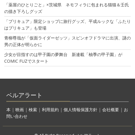
「薬屋のひとりごと」×茨城県 ネモフィラに包まれる猫猫＆壬氏
の描き下ろしグッズ
「プリキュア」限定ショップに旅行グッズ、平成ルックな「ふたり
はプリキュア」も登場
青柳尊哉が「仮面ライダーゼッツ」スピンオフドラマに出演、謎の
男の正体が明らかに
少女が目指すのは甲子園の夢舞台 新連載「柚季の甲子園」が
COMIC FUZでスタート
ベルアラート
本
|
映画
|
検索
|
利用規約
|
個人情報保護方針
|
会社概要
|
お
問い合わせ