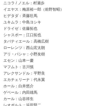
ニコラ / ノエル：村瀬歩
イエヤス：梅原裕一郎（前野智昭）
ヒデタダ：斉藤壮馬
ユキムラ：中島ヨシキ
ドライゼ：佐藤拓也
シャスポー：江口拓也
タバティエール：高橋広樹
ローレンツ：西山宏太朗
アリ・パシャ：小野友樹
エセン：山本一慶
マフムト：古川慎
アレクサンドル：平野良
エカチェリーナ：代永翼
ホール：白井悠介
ゲベール：内田雄馬
カール：山谷祥生
レオポルト：浜田賢二