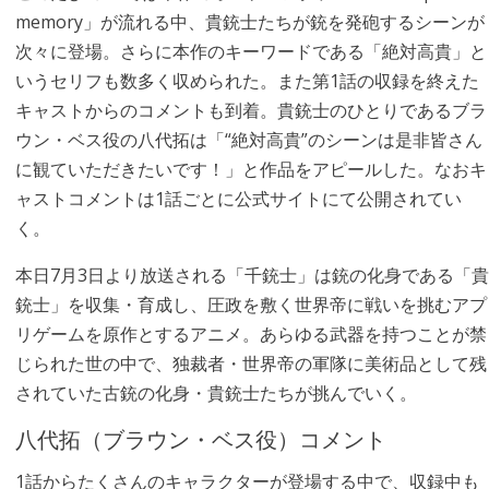
memory」が流れる中、貴銃士たちが銃を発砲するシーンが
次々に登場。さらに本作のキーワードである「絶対高貴」と
いうセリフも数多く収められた。また第1話の収録を終えた
キャストからのコメントも到着。貴銃士のひとりであるブラ
ウン・ベス役の八代拓は「“絶対高貴”のシーンは是非皆さん
に観ていただきたいです！」と作品をアピールした。なおキ
ャストコメントは1話ごとに公式サイトにて公開されてい
く。
本日7月3日より放送される「千銃士」は銃の化身である「貴
銃士」を収集・育成し、圧政を敷く世界帝に戦いを挑むアプ
リゲームを原作とするアニメ。あらゆる武器を持つことが禁
じられた世の中で、独裁者・世界帝の軍隊に美術品として残
されていた古銃の化身・貴銃士たちが挑んでいく。
八代拓（ブラウン・ベス役）コメント
1話からたくさんのキャラクターが登場する中で、収録中も