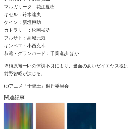
マルガリータ：花江夏樹
キセル：鈴木達央
ケイン：新垣樽助
カトラリー：松岡禎丞
フルサト：高城元気
キンベエ：小西克幸
恭遠・グランバード：千葉進歩 ほか
※梅原裕一郎の体調不良により、当面のあいだイエヤス役は
前野智昭が演じる。
(c)アニメ『千銃士』製作委員会
関連記事