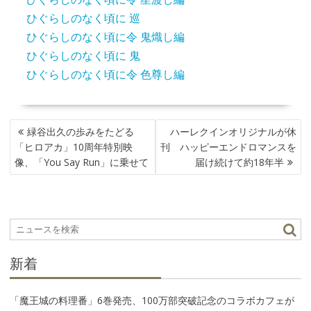
ひぐらしのなく頃に 巡
ひぐらしのなく頃に令 鬼熾し編
ひぐらしのなく頃に 鬼
ひぐらしのなく頃に令 色尊し編
投
緑谷出久の歩みをたどる
ハーレクインオリジナルが休
稿
「ヒロアカ」10周年特別映
刊 ハッピーエンドロマンスを
ナ
像、「You Say Run」に乗せて
届け続けて約18年半
ビ
ゲ
ー
シ
ョ
ン
新着
「魔王城の料理番」6巻発売、100万部突破記念のコラボカフェが