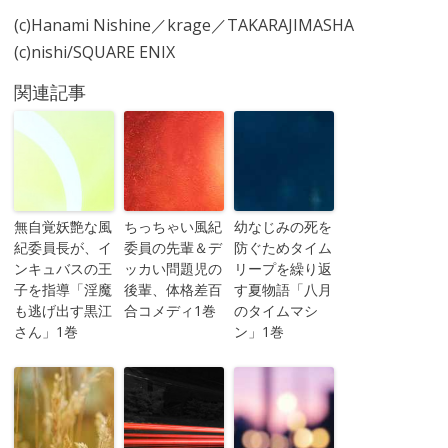
(c)Hanami Nishine／krage／TAKARAJIMASHA
(c)nishi/SQUARE ENIX
関連記事
無自覚妖艶な風
ちっちゃい風紀
幼なじみの死を
紀委員長が、イ
委員の先輩＆デ
防ぐためタイム
ンキュバスの王
ッカい問題児の
リープを繰り返
子を指導「淫魔
後輩、体格差百
す夏物語「八月
も逃げ出す黒江
合コメディ1巻
のタイムマシ
さん」1巻
ン」1巻