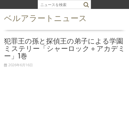
S
k
ベルアラートニュース
i
p
t
o
犯罪王の孫と探偵王の弟子による学園
c
ミステリー「シャーロック＋アカデミ
o
ー」1巻
n
t
2026年6月16日
e
n
t