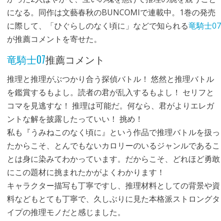
になる。同作は文藝春秋のBUNCOMIで連載中。1巻の発売
に際して、「ひぐらしのなく頃に」などで知られる
竜騎士07
が推薦コメントを寄せた。
竜騎士07
推薦コメント
推理と推理がぶつかり合う探偵バトル！ 悠然と推理バトル
を鑑賞するもよし。読者の君が乱入するもよし！ セリフと
コマを見逃すな！ 推理は可能だ。何なら、君がよりエレガ
ントな解を披露したっていい！ 挑め！
私も『うみねこのなく頃に』という作品で推理バトルを扱っ
たからこそ、とんでもないカロリーのいるジャンルであるこ
とは身に染みてわかっています。だからこそ、どれほど勇敢
にこの題材に挑まれたかがよくわかります！
キャラクター描写も丁寧ですし、推理材料としての背景や資
料などもとても丁寧で、久しぶりに見た本格派ストロングタ
イプの推理モノだと感じました。