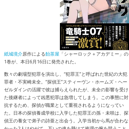
紙城境介
原作による
飴茶屋
「シャーロック＋アカデミー」の
1巻が、本日6月16日に発売された。
数々の劇場型犯罪を演出し、“犯罪王”と呼ばれた世紀の大犯
罪者・不実崎未全。“探偵王”スティーヴン・ホームズ・ヘー
ゼルダインの活躍で彼は捕らえられたが、未全の影響を受け
た後継者によって凶悪犯罪は急増してしまう。この事態に対
抗するため、探偵が職業として重視されるようになってい
た。日本の探偵養成学校に入学した犯罪王の孫・未咲は、探
偵王の養女で弟子の詩亜と出会う。入学当初から馬が合わな
かった2人はやがて、互いの魂を懸けて推理の腕を競うこと