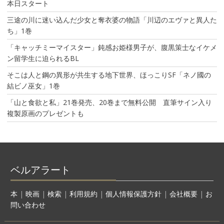
本日スタート
三途の川に迷い込んだ少女と奪衣婆の物語「川辺のエヴァと異人た
ち」1巻
「キャッチミーマイスター」鈍感お姫様男子が、腹黒策士なイケメ
ン留学生に迫られるBL
そこは人と鋼の異形が共生する地下世界、ほっこりSF「ネノ國の
結ビノ巫女」1巻
「山と食欲と私」21巻発売、20巻まで無料公開 直筆サイン入り
複製原画のプレゼントも
ベルアラート
本
|
映画
|
検索
|
利用規約
|
個人情報保護方針
|
会社概要
|
お
問い合わせ