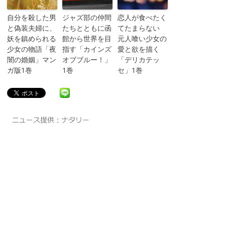
自分を殺した男
ジャズ部の仲間
恋人が食べたく
と偽装夫婦に、
たちとともに函
てたまらない
妖を鎮められる
館から世界を目
元人喰い少女の
少女の物語「夜
指す「カインズ
愛と欲を描く
闇の婚姻」マン
オブブルー！」
「デリカテッ
ガ版1巻
1巻
セ」1巻