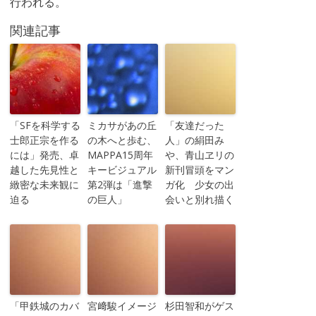
行われる。
関連記事
「SFを科学する
ミカサがあの丘
「友達だった
士郎正宗を作る
の木へと歩む、
人」の絹田み
には」発売、卓
MAPPA15周年
や、青山ヱリの
越した先見性と
キービジュアル
新刊冒頭をマン
緻密な未来観に
第2弾は「進撃
ガ化 少女の出
迫る
の巨人」
会いと別れ描く
「甲鉄城のカバ
宮﨑駿イメージ
杉田智和がゲス