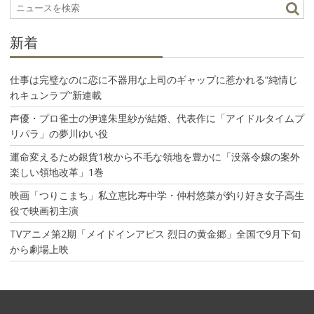
ョ
ン
新着
仕事は完璧なのに恋に不器用な上司のギャップに惹かれる“純情じ
れキュンラブ”新連載
声優・プロ雀士の伊達朱里紗が結婚、代表作に「アイドルタイムプ
リパラ」の夢川ゆい役
運命変えるため銀貨1枚から不毛な領地を豊かに「没落令嬢の案外
楽しい領地改革」1巻
映画「つりこまち」私立恵比寿中学・仲村悠菜が釣り好き女子高生
役で映画初主演
TVアニメ第2期「メイドインアビス 烈日の黄金郷」全国で9月下旬
から劇場上映