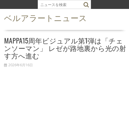
S
k
ベルアラートニュース
i
p
t
o
MAPPA15周年ビジュアル第1弾は「チェ
c
ンソーマン」 レゼが路地裏から光の射
o
す方へ進む
n
t
2026年6月16日
e
n
t