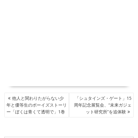
投
他人と関わりたがらない少
「シュタインズ・ゲート」15
稿
年と優等生のボーイズストーリ
周年記念展覧会、“未来ガジェ
ナ
ー「ぼくは青くて透明で」1巻
ット研究所”を追体験
ビ
ゲ
ー
シ