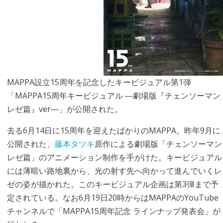
MAPPA設立15周年を記念したキービジュアル第1弾
「MAPPA15周年キービジュアル ―
劇場版『チェンソーマン
レゼ篇』
ver―」が公開された。
去る6月14日に15周年を迎えたばかりのMAPPA。昨年9月に
公開された、
藤本タツキ
原作による劇場版「チェンソーマン
レゼ篇」のアニメーション制作を手がけた。キービジュアル
には薄暗い路地裏から、光の射す先へ向かって進んでいくレ
ゼの姿が描かれた。このキービジュアル企画は第3弾まで予
定されている。なお6月19日20時からはMAPPAのYouTube
チャンネルで「MAPPA15周年記念 ラインナップ発表会」が