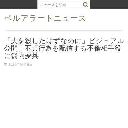
S
k
ベルアラートニュース
i
p
t
o
「夫を殺したはずなのに」ビジュアル
c
公開、不貞行為を配信する不倫相手役
o
に箭内夢菜
n
t
2026年6月13日
e
n
t