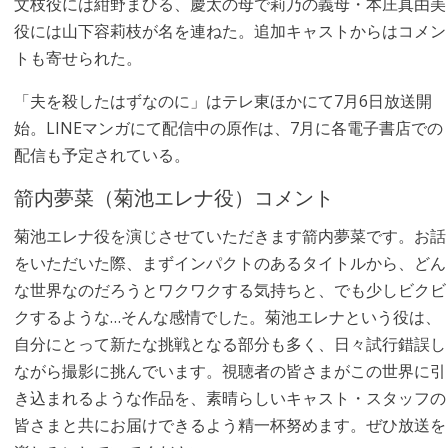
文枝役には紺野まひる、慶太の母で莉乃の義母・本庄真由美
役には山下容莉枝が名を連ねた。追加キャストからはコメン
トも寄せられた。
「夫を殺したはずなのに」はテレ東ほかにて7月6日放送開
始。LINEマンガにて配信中の原作は、7月に各電子書店での
配信も予定されている。
箭内夢菜（菊池エレナ役）コメント
菊池エレナ役を演じさせていただきます箭内夢菜です。お話
をいただいた際、まずインパクトのあるタイトルから、どん
な世界なのだろうとワクワクする気持ちと、でも少しビクビ
クするような…そんな感情でした。菊池エレナという役は、
自分にとって新たな挑戦となる部分も多く、日々試行錯誤し
ながら撮影に挑んでいます。視聴者の皆さまがこの世界に引
き込まれるような作品を、素晴らしいキャスト・スタッフの
皆さまと共にお届けできるよう精一杯努めます。ぜひ放送を