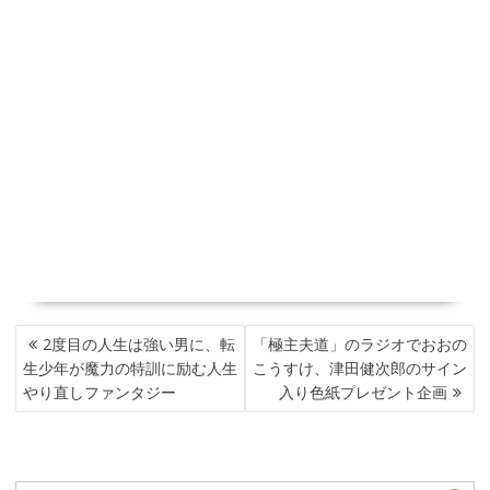
投
2度目の人生は強い男に、転
「極主夫道」のラジオでおおの
稿
生少年が魔力の特訓に励む人生
こうすけ、津田健次郎のサイン
ナ
やり直しファンタジー
入り色紙プレゼント企画
ビ
ゲ
ー
シ