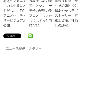
あきやまえんま
裏表激しめの優
舞台は京都、か
「のあ先輩はと
等生とヤンキー
りそめ婚約×和
もだち。」TV
男子の秘密のラ
風あやかしラブ
アニメ化！ティ
ブコメ「大人た
ストーリー「京
ザービジュアル
ちにはずっと内
都上賀茂、神隠
公開
緒だぜ」
しの許嫁」