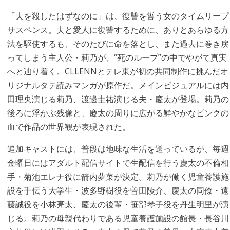
「夫を殺したはずなのに」は、復讐を誓う女のタイムリープ
サスペンス。夫と愛人に復讐するために、ありとあらゆる方
法を駆使するも、そのたびに命を落とし、また過去に巻き戻
ってしまう主人公・莉乃が、“死のループ”の中でやがて真実
へと辿り着く。CLLENNとテレ東が初の共同制作に挑んだオ
リジナルタテ読みマンガが原作だ。メインビジュアルには内
田理央演じる莉乃、渡邊圭祐演じる夫・慶太が登場。莉乃の
後ろに浮かぶ残像と、慶太の周りに広がる鮮やかなピンクの
血で作品の世界観が表現された。
追加キャストには、普段は地味な生活を送っているが、毎週
金曜日にはアダルト配信サイトで生配信を行う慶太の不倫相
手・菊池エレナ役に箭内夢菜が決定。莉乃が働く児童養護施
設を手伝う大学生・波多野樹役を曽田陵介、慶太の同僚・遠
藤誠役を小林亮太、慶太の後輩・笹部琴子役を丹生明里が演
じる。莉乃の母親代わりである児童養護施設の館長・長谷川