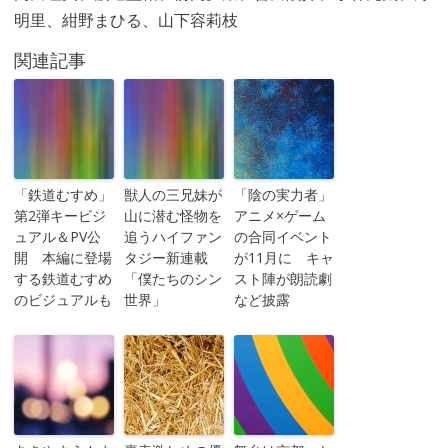
明里、紺野まひる、山下容莉枝
関連記事
「鉄道むすめ」
獣人の三兄妹が
「陰の実力者」
第2弾キービジ
山に潜む怪物を
アニメ×ゲーム
ュアル＆PV公
追うハイファン
の合同イベント
開 本編に登場
タジー新連載
が11月に キャ
する鉄道むすめ
「僕たちのシン
スト陣が朗読劇
のビジュアルも
世界」
など披露