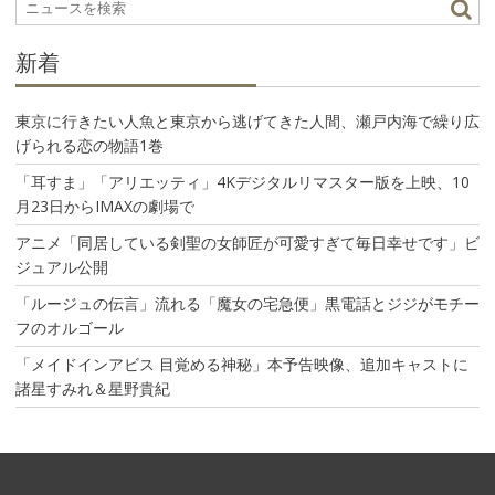
ョ
ン
新着
東京に行きたい人魚と東京から逃げてきた人間、瀬戸内海で繰り広
げられる恋の物語1巻
「耳すま」「アリエッティ」4Kデジタルリマスター版を上映、10
月23日からIMAXの劇場で
アニメ「同居している剣聖の女師匠が可愛すぎて毎日幸せです」ビ
ジュアル公開
「ルージュの伝言」流れる「魔女の宅急便」黒電話とジジがモチー
フのオルゴール
「メイドインアビス 目覚める神秘」本予告映像、追加キャストに
諸星すみれ＆星野貴紀