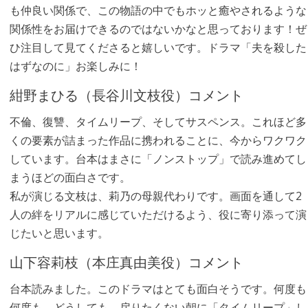
も仲良い関係で、この物語の中でもホッと癒やされるような
関係性をお届けできるのではないかなと思っております！ぜ
ひ注目して見てくださると嬉しいです。ドラマ「夫を殺した
はずなのに」お楽しみに！
紺野まひる（長谷川文枝役）コメント
不倫、復讐、タイムリープ、そしてサスペンス。これほど多
くの要素が詰まった作品に携われることに、今からワクワク
しています。台本はまさに「ノンストップ」で読み進めてし
まうほどの面白さです。
私が演じる文枝は、莉乃の母親代わりです。画面を通して2
人の絆をリアルに感じていただけるよう、役に寄り添って演
じたいと思います。
山下容莉枝（本庄真由美役）コメント
台本読みました。このドラマはとても面白そうです。何度も
何度も、どうしても、戻りたくない朝に「タイムリープ」し