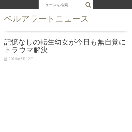
S
k
ベルアラートニュース
i
p
t
o
記憶なしの転生幼女が今日も無自覚に
c
トラウマ解決
o
n
2026年6月12日
t
e
n
t