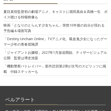
夏目真悟監督初の劇場アニメ、キャストに堀田真由＆高橋一生 ボ
イス聴ける特報映像も
映画「となりのとらんす少女ちゃん」突然10年後の自分が現れる
予告編＆場面写真
「Destiny Unchain Online」TVアニメ化、吸血鬼少女になったゲー
マー少年の青春冒険譚
「ジャイアントお嬢様」2027年1月放送開始、ティザービジュアル
公開 監督は博史池畠
「機動警察パトレイバー」新作読切第2弾が次号のスピリッツに掲
載 付録ステッカーも
ベルアラート