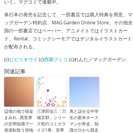
いく。マグコミで連載中。
単行本の発売を記念して、一部書店では購入特典を用意。マ
ッグガーデン特約店、MAG Garden Online Store、その他全
国の一部書店ではペーパー、アニメイトではイラストカー
ド、Renta!、コミックシーモアではデジタルイラストカード
が配布される。
(c)
ビビリキウイ
(c)
西園フミコ
(c)れんた／マッグガーデン
関連記事
辺境の地で借金
三津田信三「刀
馬と話せる中学
まみれ…異世界
城言耶」シリー
生の新米ホース
の文明知識で一
ズ初のコミカラ
マンが奔走、知
発逆転狙う領地
イズ1巻、安寧
識ゼロから競走