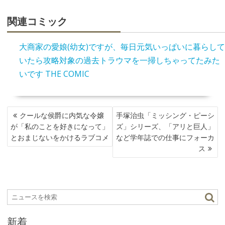
関連コミック
大商家の愛娘(幼女)ですが、毎日元気いっぱいに暮らして
いたら攻略対象の過去トラウマを一掃しちゃってたみた
いです THE COMIC
投
クールな侯爵に内気な令嬢
手塚治虫「ミッシング・ピーシ
稿
が「私のことを好きになって」
ズ」シリーズ、「アリと巨人」
ナ
とおまじないをかけるラブコメ
など学年誌での仕事にフォーカ
ビ
ス
ゲ
ー
シ
ョ
ン
新着