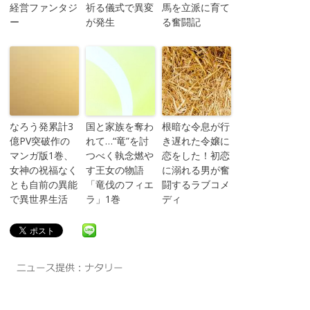
経営ファンタジ
祈る儀式で異変
馬を立派に育て
ー
が発生
る奮闘記
なろう発累計3
国と家族を奪わ
根暗な令息が行
億PV突破作の
れて…“竜”を討
き遅れた令嬢に
マンガ版1巻、
つべく執念燃や
恋をした！初恋
女神の祝福なく
す王女の物語
に溺れる男が奮
とも自前の異能
「竜伐のフィエ
闘するラブコメ
で異世界生活
ラ」1巻
ディ