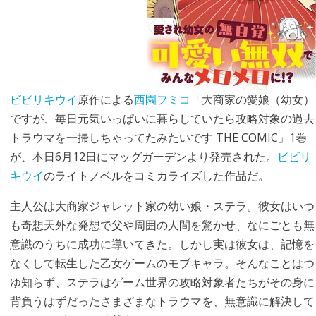
ビビリキウイ
原作による
西園フミコ
「大商家の愛娘（幼女）
ですが、毎日元気いっぱいに暮らしていたら攻略対象の過去
トラウマを一掃しちゃってたみたいです THE COMIC」1巻
が、本日6月12日にマッグガーデンより発売された。
ビビリ
キウイ
のライトノベルをコミカライズした作品だ。
主人公は大商家ジャレット家の幼い娘・ステラ。彼女はいつ
も奇想天外な発想で父や周囲の人間を驚かせ、なにごとも無
意識のうちに成功に導いてきた。しかし実は彼女は、記憶を
なくして転生した乙女ゲームのモブキャラ。そんなことはつ
ゆ知らず、ステラはゲーム世界の攻略対象者たちがその身に
背負うはずだったさまざまなトラウマを、無意識に解決して