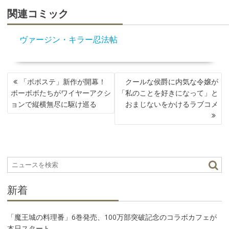
関連コミック
ヴァージン・キラー忍法帖
投
「ボボステ」新作が開幕！
クールな侯爵に内気な令嬢が
稿
ボーボボたちがワイヤーアクシ
「私のことを好きになって」と
ナ
ョンで縦横無尽に駆け巡る
おまじないをかけるラブコメ
ビ
ゲ
ー
シ
ョ
ン
新着
「魔王城の料理番」6巻発売、100万部突破記念のコラボカフェが
本日スタート