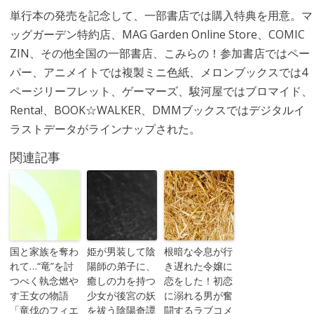
単行本の発売を記念して、一部書店では購入特典を用意。マ
ッグガーデン特約店、MAG Garden Online Store、COMIC
ZIN、その他全国の一部書店、こみらの！参加書店ではペー
パー、アニメイトでは複製ミニ色紙、メロンブックスでは4
ページリーフレット、ゲーマーズ、駿河屋ではブロマイド、
Renta!、BOOK☆WALKER、DMMブックスではデジタルイ
ラストデータがラインナップされた。
関連記事
国と家族を奪わ
姫が男装して陰
根暗な令息が行
れて…“竜”を討
陽師の弟子に、
き遅れた令嬢に
つべく執念燃や
癒しの力を持つ
恋をした！初恋
す王女の物語
少女が後宮の妖
に溺れる男が奮
「竜伐のフィエ
を祓う陰陽奇譚
闘するラブコメ