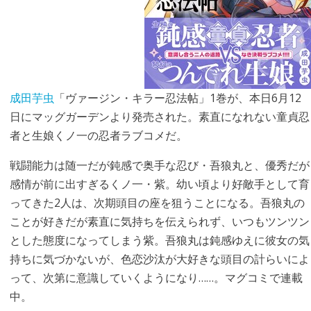
成田芋虫
「ヴァージン・キラー忍法帖」1巻が、本日6月12
日にマッグガーデンより発売された。素直になれない童貞忍
者と生娘くノ一の忍者ラブコメだ。
戦闘能力は随一だが鈍感で奥手な忍び・吾狼丸と、優秀だが
感情が前に出すぎるくノ一・紫。幼い頃より好敵手として育
ってきた2人は、次期頭目の座を狙うことになる。吾狼丸の
ことが好きだが素直に気持ちを伝えられず、いつもツンツン
とした態度になってしまう紫。吾狼丸は鈍感ゆえに彼女の気
持ちに気づかないが、色恋沙汰が大好きな頭目の計らいによ
って、次第に意識していくようになり……。マグコミで連載
中。