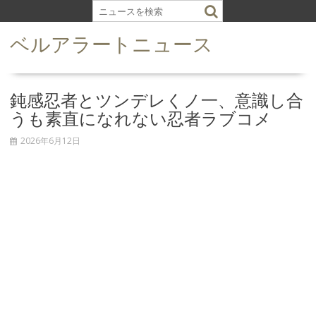
S
k
ベルアラートニュース
i
p
t
o
鈍感忍者とツンデレくノ一、意識し合
c
うも素直になれない忍者ラブコメ
o
n
2026年6月12日
t
e
n
t