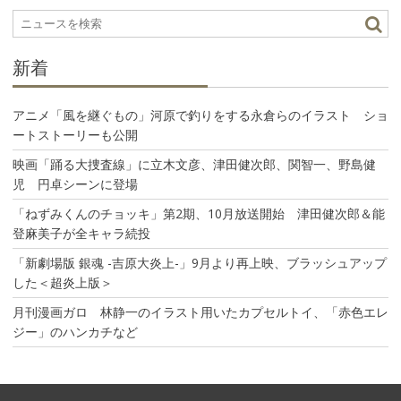
シ
ョ
ン
新着
アニメ「風を継ぐもの」河原で釣りをする永倉らのイラスト ショ
ートストーリーも公開
映画「踊る大捜査線」に立木文彦、津田健次郎、関智一、野島健
児 円卓シーンに登場
「ねずみくんのチョッキ」第2期、10月放送開始 津田健次郎＆能
登麻美子が全キャラ続投
「新劇場版 銀魂 -吉原大炎上-」9月より再上映、ブラッシュアップ
した＜超炎上版＞
月刊漫画ガロ 林静一のイラスト用いたカプセルトイ、「赤色エレ
ジー」のハンカチなど