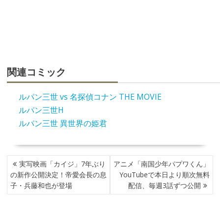
関連コミック
ルパン三世 vs 名探偵コナン THE MOVIE
ルパン三世H
ルパン三世 異世界の姫君
投
実写映画「カイジ」7年ぶり
アニメ「南国少年パプワくん」
稿
の新作公開決定！帝愛会長の息
YouTubeで本日より順次無料
ナ
子・兵藤和也が登場
配信、毎週3話ずつ公開
ビ
ゲ
ー