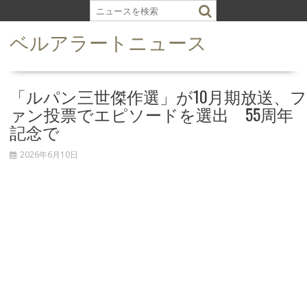
S
k
ベルアラートニュース
i
p
t
o
「ルパン三世傑作選」が10月期放送、フ
c
ァン投票でエピソードを選出 55周年
o
記念で
n
t
2026年6月10日
e
n
t