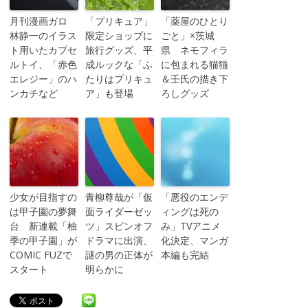
月刊漫画ガロ
「プリキュア」
「薬屋のひとり
林静一のイラス
限定ショップに
ごと」×茨城
ト用いたカプセ
旅行グッズ、平
県 ネモフィラ
ルトイ、「赤色
成ルックな「ふ
に包まれる猫猫
エレジー」のハ
たりはプリキュ
＆壬氏の描き下
ンカチなど
ア」も登場
ろしグッズ
少女が目指すの
青柳尊哉が「仮
「悪役のエンデ
は甲子園の夢舞
面ライダーゼッ
ィングは死の
台 新連載「柚
ツ」スピンオフ
み」TVアニメ
季の甲子園」が
ドラマに出演、
化決定、マンガ
COMIC FUZで
謎の男の正体が
本編も完結
スタート
明らかに