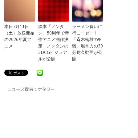
本日7月11日
絵本「ノンタ
ラーメン食いに
（土）放送開始
ン」50周年で新
行こーぜー！
の2026年夏ア
作アニメ制作決
「斉木楠雄のΨ
ニメ
定 ノンタンの
難」燃堂力の30
3DCGビジュア
分耐久動画が公
ルが公開
開