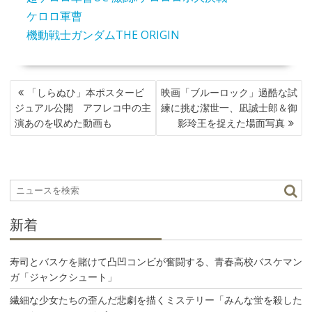
ケロロ軍曹
機動戦士ガンダムTHE ORIGIN
投
「しらぬひ」本ポスタービ
映画「ブルーロック」過酷な試
稿
ジュアル公開 アフレコ中の主
練に挑む潔世一、凪誠士郎＆御
ナ
演あのを収めた動画も
影玲王を捉えた場面写真
ビ
ゲ
ー
シ
ョ
ン
新着
寿司とバスケを賭けて凸凹コンビが奮闘する、青春高校バスケマン
ガ「ジャンクシュート」
繊細な少女たちの歪んだ悲劇を描くミステリー「みんな蛍を殺した