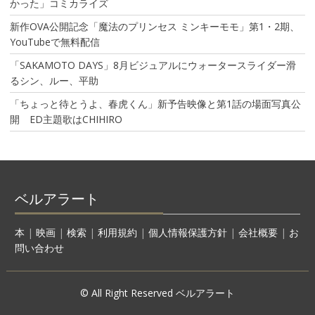
かった」コミカライズ
新作OVA公開記念「魔法のプリンセス ミンキーモモ」第1・2期、
YouTubeで無料配信
「SAKAMOTO DAYS」8月ビジュアルにウォータースライダー滑
るシン、ルー、平助
「ちょっと待とうよ、春虎くん」新予告映像と第1話の場面写真公
開 ED主題歌はCHIHIRO
ベルアラート
本
|
映画
|
検索
|
利用規約
|
個人情報保護方針
|
会社概要
|
お
問い合わせ
© All Right Reserved ベルアラート