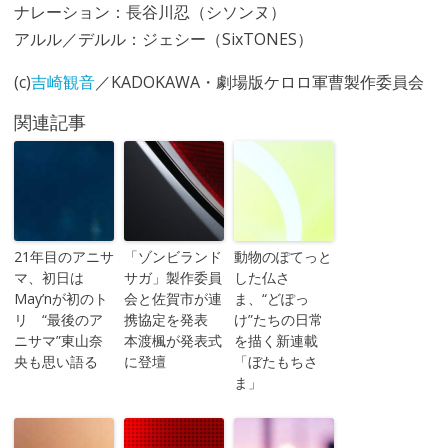
ナレーション：長谷川忍（シソンヌ）
アルル／デルル：ジェシー（SixTONES）
(c)
吉崎観音
／KADOKAWA・劇場版ケロロ軍曹製作委員会
関連記事
21年目のアニサ
「ゾンビランド
動物のぽてっと
マ、初日は
サガ」製作委員
した仏さ
May’nが初のト
会と佐賀市が連
ま、“どぽっ
リ “最後のア
携協定を発表
け”たちの日常
ニサマ”東山奈
本渡楓が発表式
を描く新連載
央も思い語る
に登壇
「ぼたもちさ
ま」