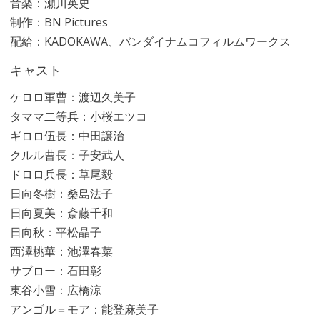
音楽：瀬川英史
制作：BN Pictures
配給：KADOKAWA、バンダイナムコフィルムワークス
キャスト
ケロロ軍曹：渡辺久美子
タママ二等兵：小桜エツコ
ギロロ伍長：中田譲治
クルル曹長：子安武人
ドロロ兵長：草尾毅
日向冬樹：桑島法子
日向夏美：斎藤千和
日向秋：平松晶子
西澤桃華：池澤春菜
サブロー：石田彰
東谷小雪：広橋涼
アンゴル＝モア：能登麻美子