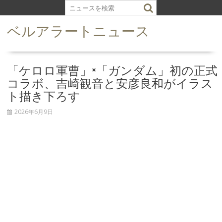
S
k
ベルアラートニュース
i
p
t
o
「ケロロ軍曹」×「ガンダム」初の正式
c
コラボ、吉崎観音と安彦良和がイラス
o
ト描き下ろす
n
t
2026年6月9日
e
n
t