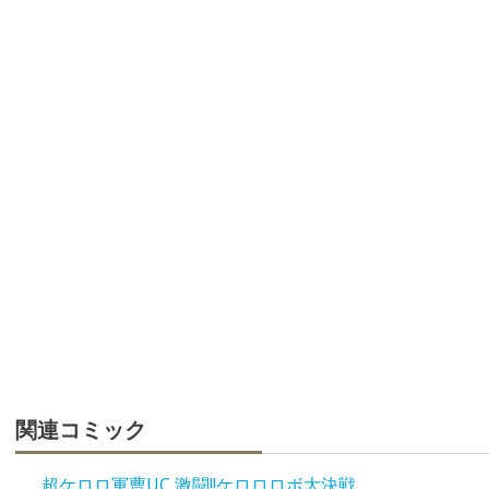
関連コミック
超ケロロ軍曹UC 激闘!!ケロロロボ大決戦