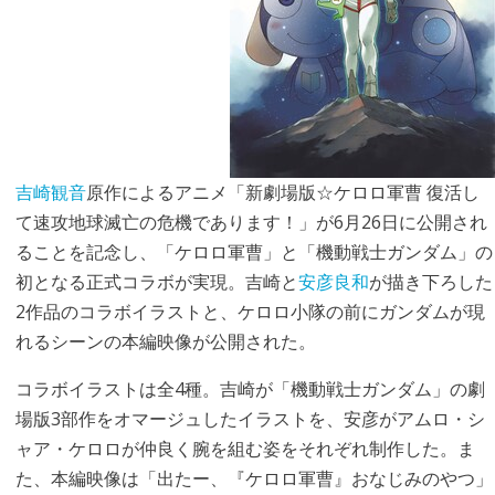
吉崎観音
原作によるアニメ「新劇場版☆ケロロ軍曹 復活し
て速攻地球滅亡の危機であります！」が6月26日に公開され
ることを記念し、「ケロロ軍曹」と「機動戦士ガンダム」の
初となる正式コラボが実現。吉崎と
安彦良和
が描き下ろした
2作品のコラボイラストと、ケロロ小隊の前にガンダムが現
れるシーンの本編映像が公開された。
コラボイラストは全4種。吉崎が「機動戦士ガンダム」の劇
場版3部作をオマージュしたイラストを、安彦がアムロ・シ
ャア・ケロロが仲良く腕を組む姿をそれぞれ制作した。ま
た、本編映像は「出たー、『ケロロ軍曹』おなじみのやつ」