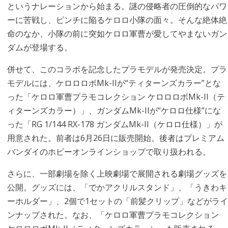
というナレーションから始まる。謎の侵略者の圧倒的なパワ
ーに苦戦し、ピンチに陥るケロロ小隊の面々。そんな絶体絶
命のなか、小隊の前に突如ケロロ軍曹が愛してやまないガン
ダムが登場する。
併せて、このコラボを記念したプラモデルが発売決定。プラ
モデルには、ケロロロボMk-IIが“ティターンズカラー”とな
った「ケロロ軍曹プラモコレクション ケロロロボMk-II（テ
ィターンズカラー）」、ガンダムMk-IIが“ケロロ仕様”にな
った「RG 1/144 RX-178 ガンダムMk-II（ケロロ仕様）」が
用意された。前者は6月26日に販売開始。後者はプレミアム
バンダイのホビーオンラインショップで取り扱われる。
さらに、一部劇場を除く上映劇場で展開される劇場グッズを
公開。グッズには、「でかアクリルスタンド」、「うきわキ
ーホルダー」、2個で1セットの「前髪クリップ」などがライ
ンナップされた。なお、「ケロロ軍曹プラモコレクション