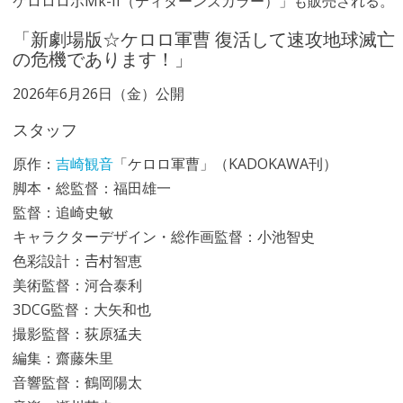
ケロロロボMk-II（ティターンズカラー）」も販売される。
「新劇場版☆ケロロ軍曹 復活して速攻地球滅亡
の危機であります！」
2026年6月26日（金）公開
スタッフ
原作：
吉崎観音
「ケロロ軍曹」（KADOKAWA刊）
脚本・総監督：福田雄一
監督：追崎史敏
キャラクターデザイン・総作画監督：小池智史
色彩設計：𠮷村智恵
美術監督：河合泰利
3DCG監督：大矢和也
撮影監督：荻原猛夫
編集：齋藤朱里
音響監督：鶴岡陽太