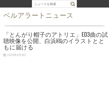
S
k
ベルアラートニュース
i
p
t
o
「とんがり帽子のアトリエ」ED3曲の試
c
聴映像を公開、白浜鴎のイラストとと
o
もに届ける
n
t
2026年6月9日
e
n
t