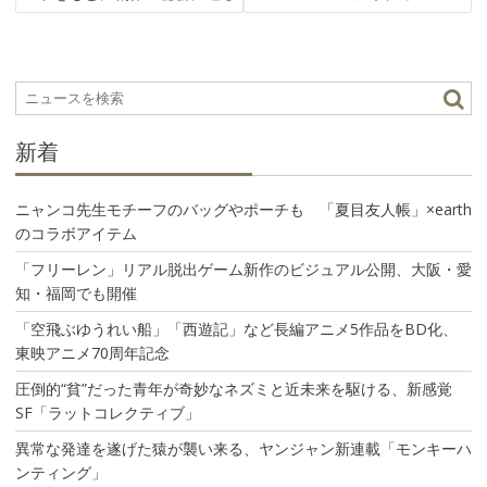
ビ
ゲ
ー
シ
ョ
ン
新着
ニャンコ先生モチーフのバッグやポーチも 「夏目友人帳」×earth
のコラボアイテム
「フリーレン」リアル脱出ゲーム新作のビジュアル公開、大阪・愛
知・福岡でも開催
「空飛ぶゆうれい船」「西遊記」など長編アニメ5作品をBD化、
東映アニメ70周年記念
圧倒的“貧”だった青年が奇妙なネズミと近未来を駆ける、新感覚
SF「ラットコレクティブ」
異常な発達を遂げた猿が襲い来る、ヤンジャン新連載「モンキーハ
ンティング」