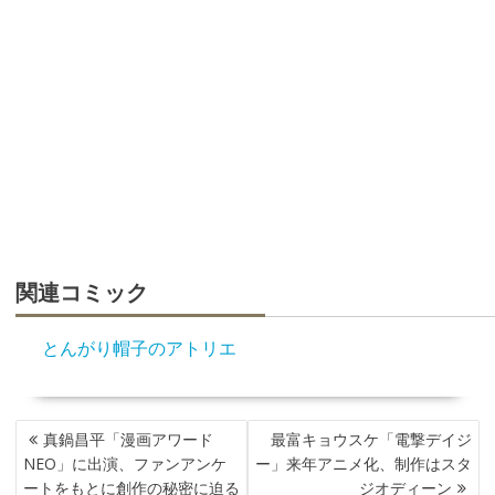
関連コミック
とんがり帽子のアトリエ
投
真鍋昌平「漫画アワード
最富キョウスケ「電撃デイジ
稿
NEO」に出演、ファンアンケ
ー」来年アニメ化、制作はスタ
ナ
ートをもとに創作の秘密に迫る
ジオディーン