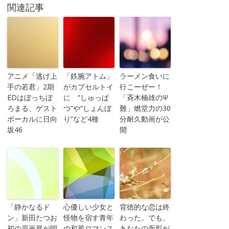
関連記事
アニメ「逃げ上
「鉄腕アトム」
ラーメン食いに
手の若君」2期
がカプセルトイ
行こーぜー！
EDはぼっちぼ
に “しゅっぱ
「斉木楠雄のΨ
ろまる、ゲスト
つ”や“しょんぼ
難」燃堂力の30
ボーカルに日向
り”など4種
分耐久動画が公
坂46
開
「静かなるド
心優しい少女と
背徳的な恋は終
ン」新田たつお
怪物を宿す青年
わった。でも、
初の原画展が明
の和風ロマンス
あなたの面影が