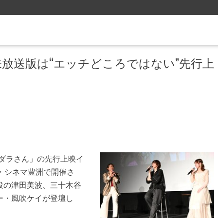
放送版は“エッチどころではない”先行上
のダラさん」の先行上映イ
・シネマ豊洲で開催さ
役の津田美波、三十木谷
ー・風吹ケイが登壇し