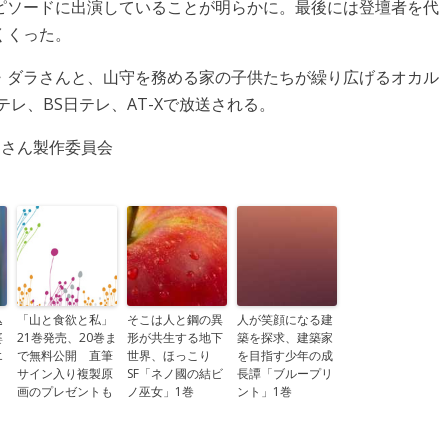
ピソードに出演していることが明らかに。最後には登壇者を代
くくった。
・ダラさんと、山守を務める家の子供たちが繰り広げるオカル
ンテレ、BS日テレ、AT-Xで放送される。
ダラさん製作委員会
込
「山と食欲と私」
そこは人と鋼の異
人が笑顔になる建
婆
21巻発売、20巻ま
形が共生する地下
築を探求、建築家
エ
で無料公開 直筆
世界、ほっこり
を目指す少年の成
」
サイン入り複製原
SF「ネノ國の結ビ
長譚「ブループリ
画のプレゼントも
ノ巫女」1巻
ント」1巻