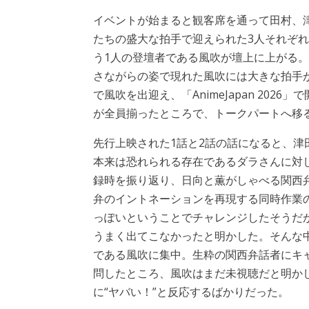
イベントが始まると観客席を通って田村、
たちの盛大な拍手で迎えられた3人それぞ
う1人の登壇者である風吹が壇上に上がる
さながらの姿で現れた風吹には大きな拍手
で風吹を出迎え、「AnimeJapan 20
が全員揃ったところで、トークパートへ移
先行上映された1話と2話の話になると、
本来は恐れられる存在であるダラさんに対
録時を振り返り、日向と薫がしゃべる関西
弁のイントネーションを再現する同時作業
っぽいということでチャレンジしたそうだ
うまく出てこなかったと明かした。そんな
である風吹に集中。生粋の関西弁話者にキャ
問したところ、風吹はまだ未視聴だと明か
に“ヤバい！”と反応するばかりだった。