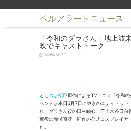
S
k
ベルアラートニュース
i
p
t
「令和のダラさん」地上波未
o
c
映でキャストトーク
o
n
2026年6月7日
t
e
n
t
ともつか治臣
原作によるTVアニメ「令和
ベントが本日6月7日に東京のユナイテッド
れ、ダラさん役の田村睦心、三十木谷日向
薫役の寺澤百花、同作の公式コスプレイヤ
た。