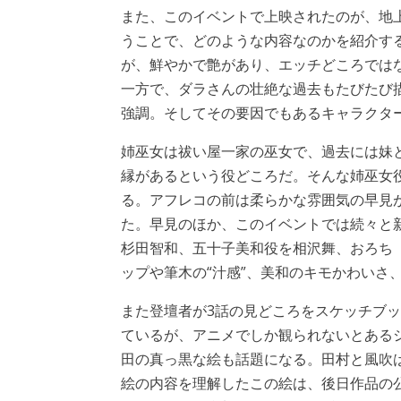
また、このイベントで上映されたのが、地上波
うことで、どのような内容なのかを紹介す
が、鮮やかで艶があり、エッチどころでは
一方で、ダラさんの壮絶な過去もたびたび
強調。そしてその要因でもあるキャラクタ
姉巫女は祓い屋一家の巫女で、過去には妹
縁があるという役どころだ。そんな姉巫女
る。アフレコの前は柔らかな雰囲気の早見
た。早見のほか、このイベントでは続々と
杉田智和、五十子美和役を相沢舞、おろち
ップや筆木の“汁感”、美和のキモかわいさ
また登壇者が3話の見どころをスケッチブ
ているが、アニメでしか観られないとある
田の真っ黒な絵も話題になる。田村と風吹
絵の内容を理解したこの絵は、後日作品の