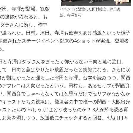
津田、寺澤が登場。観客
イベントに登壇した田村睦心、津田美
波、寺澤百花
れの挨拶が終わると、も
。ダラさんに扮し、作中
が送られた。田村、津田、寺澤も歓声をあげ感激といった様子
26」で開催されたステージイベント以来の4ショットが実現。登壇者
る。
津田と寺澤はダラさんをまったく怖がらない日向と薫に注目。
して、日向と薫はやりたい放題だったと笑顔になる。さらに収
弁が難しかったと漏らした津田と寺澤。台本を読みつつ、関西
のアフレコは大変だったという。田村も、あるセリフが関西弁
が、関西弁でしゃべらなくてはと思うだけでセリフがなかなか
中キャストたちの視線は、登壇者の中で唯一の関西・大阪出身
ストたちの“べしゃり”はどう映ったのか？ 3人が恐る恐る質
しお茶を濁しつつ、放送後にチェックすると回答。3人は口々