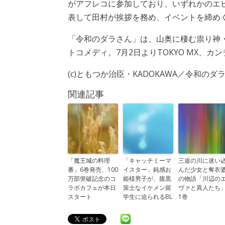
がアフレコに参加しており、いずれかのエ
表して田村が挨拶を務め、イベントを締め
「令和のダラさん」は、山奥に棲む祟り神
トコメディ。7月2日よりTOKYO MX、カ
(c)ともつか治⾂・KADOKAWA／令和の
関連記事
「魔王城の料理
「キャッチミーマ
三途の川に迷い
番」6巻発売、100
イスター」鈍感お
んだ少女と奪衣
万部突破記念のコ
姫様男子が、腹黒
の物語「川辺の
ラボカフェが本日
策士なイケメン留
ヴァと異人たち
スタート
学生に迫られるBL
1巻