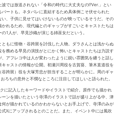
では放送されない「令和の時代に大丈夫なの!?Ver.」とい
るパートも。ネタバレに直結するため具体例こそ伏せられた
ない、子供に見せてはいけないものが映っているそうだ。その
描かれるため、現代編とのギャップがすごいとキャストたちは
ーの1人が、早見沙織が演じる姉巫女だという。
とともに怪物・谷跨斑を討伐した人物。ダラさんとは浅からぬ
役を務める早見の演技がとにかく怖いとキャストたちは力説す
が、アフレコ中は人が変わったように鋭い雰囲気を纏うと話し
新キャストの情報が公開。初瀬川周役を古賀葵、筆木直道役を
（谷跨斑）役を大塚芳忠が担当することが明らかに。周のギャ
、おろちの意外と不憫なところに注目してほしいと語られた。
ックに記入したキーワードやイラストで紹介。原作でも描かれ
シーンを描いたという寺澤のイラストで話が盛り上がる中、津
は何が描かれているのかわからないとお手上げで、寺澤のみが
公式Xにアップされるとのことだ。また、イベント中には風吹