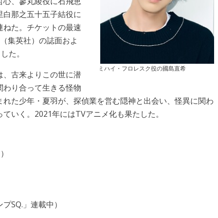
哲心、蓼丸綾役に石飛恵
里白那之五十五子結役に
連ねた。チケットの最速
号（集英社）の誌面およ
トした。
ミハイ・フロレスク役の國島直希
は、古来よりこの世に潜
関わり合って生きる怪物
まれた少年・夏羽が、探偵業を営む隠神と出会い、怪異に関わ
ていく。2021年にはTVアニメ化も果たした。
日）
プSQ.」連載中）