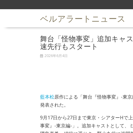
S
k
ベルアラートニュース
i
p
t
舞台「怪物事変」追加キャ
o
c
速先行もスタート
o
n
2026年6月4日
t
e
n
t
藍本松
原作による「舞台『怪物事変』-東京
発表された。
9月17日から27日まで東京・シアターHで
事変』-東京編-」。追加キャストとして、