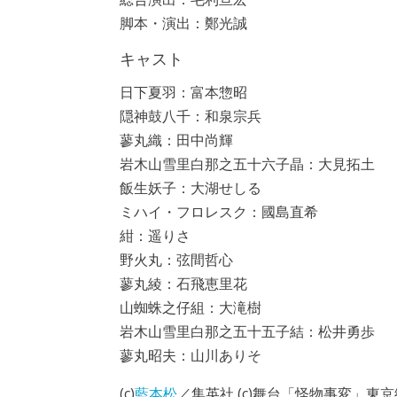
脚本・演出：鄭光誠
キャスト
日下夏羽：富本惣昭
隠神鼓八千：和泉宗兵
蓼丸織：田中尚輝
岩木山雪里白那之五十六子晶：大見拓土
飯生妖子：大湖せしる
ミハイ・フロレスク：國島直希
紺：遥りさ
野火丸：弦間哲心
蓼丸綾：石飛恵里花
山蜘蛛之仔組：大滝樹
岩木山雪里白那之五十五子結：松井勇歩
蓼丸昭夫：山川ありそ
(c)
藍本松
／集英社 (c)舞台「怪物事変」東