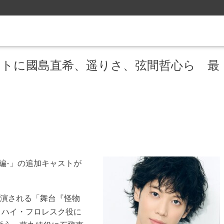
ストに國島直希、遥りさ、弦間哲心ら 最
編-」の追加キャストが
上演される「舞台『怪物
ミハイ・フロレスク役に