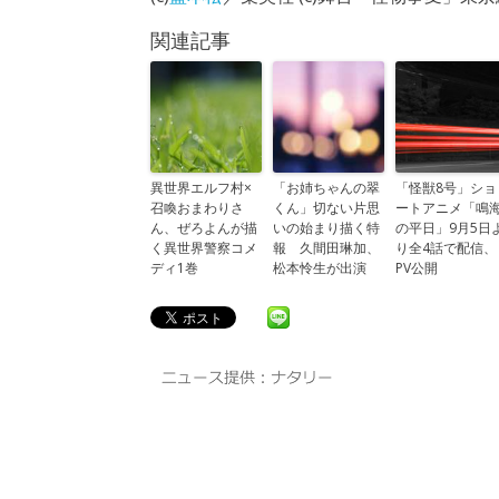
関連記事
異世界エルフ村×
「お姉ちゃんの翠
「怪獣8号」ショ
召喚おまわりさ
くん」切ない片思
ートアニメ「鳴
ん、ぜろよんが描
いの始まり描く特
の平日」9月5日
く異世界警察コメ
報 久間田琳加、
り全4話で配信、
ディ1巻
松本怜生が出演
PV公開