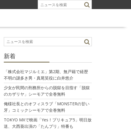
新着
「株式会社マジルミエ」第2期、無戸籍で経歴
不明の謎多き男・真尾笑役に白井悠介
少女が民間の刑務所からの脱獄を目指す「脱獄
のカザリヤ」シーモアで全巻無料
俺様社長とのオフィスラブ「MONSTERの甘い
牙」コミックシーモアで全巻無料
TOKYO MXで映画「Yes！プリキュア5」明日放
送、大西葵出演の「たんプリ」特番も