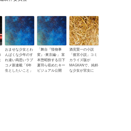
おませな少女とわ
「舞台『怪物事
酒見賢一の小説
海
んぱくな少年のす
変』-東京編-」 富
「後宮小説」コミ
よ
れ違い両思いラブ
本惣昭扮する日下
カライズ版が
コメ新連載「6年
夏羽ら収めたキー
MAGKANで、純朴
生としたいこと」
ビジュアル公開
な少女が宮女に