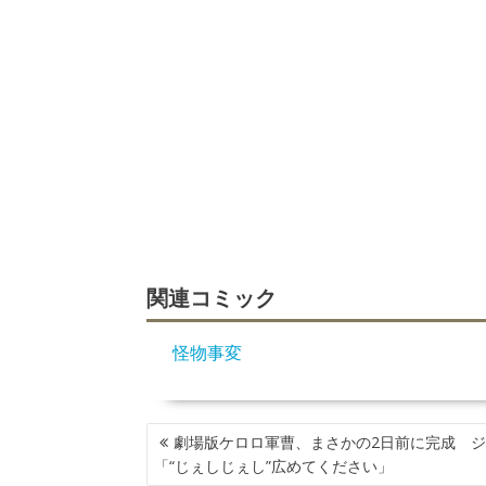
関連コミック
怪物事変
投
劇場版ケロロ軍曹、まさかの2日前に完成 
稿
「“じぇしじぇし”広めてください」
ナ