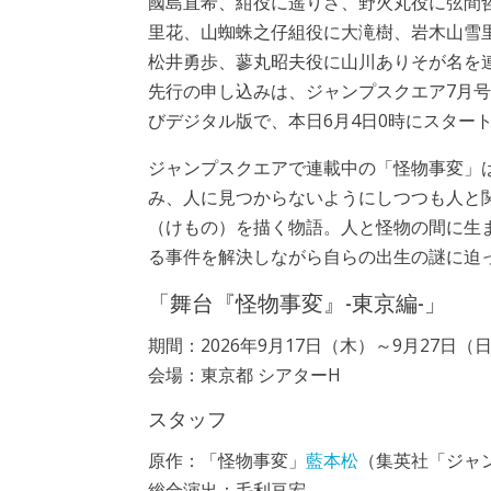
國島直希、紺役に遥りさ、野火丸役に弦間
里花、山蜘蛛之仔組役に大滝樹、岩木山雪
松井勇歩、蓼丸昭夫役に山川ありそが名を
先行の申し込みは、ジャンプスクエア7月
びデジタル版で、本日6月4日0時にスター
ジャンプスクエアで連載中の「怪物事変」
み、人に見つからないようにしつつも人と
（けもの）を描く物語。人と怪物の間に生
る事件を解決しながら自らの出生の謎に迫っ
「舞台『怪物事変』-東京編-」
期間：2026年9月17日（木）～9月27日（
会場：東京都 シアターH
スタッフ
原作：「怪物事変」
藍本松
（集英社「ジャン
総合演出：毛利亘宏