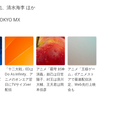
也、清水海李 ほか
KYO MX
」
「十二大戦」EDは
アニメ「覇穹 封神
アニメ「王様ゲー
リ
Do As Infinity、ア
演義」妲己は日笠
ム」dアニメスト
ズ
ニメのオンエア翌
陽子、紂王は浪川
アで最速配信決
ト
日にTVサイズver
大輔、王天君は岡
定、Web先行上映
配信
本信彦
会も