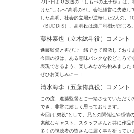
7月3日より放送の「しもべの王子様」は
けた“しもべ”高明のBL。会社経営に失敗
した高明、社会的立場が逆転した2人の、1
（BUDDiiS）、高明役は瀬戸利樹が演じる
藤林泰也（立木紘斗役）コメント
進藤監督と再びご一緒できて感激しており
今回の役は、ある意味パンクな役どころで
表現できるよう、楽しみながら挑みました
ぜひお楽しみにー！
清水海李（五藤侑真役）コメント
この度、進藤監督とご一緒させていただく
でき、非常に嬉しく思っております。
今回は“弟役”として、兄との関係性や感情
素敵なキャスト、スタッフさんと共に作品
多くの視聴者の皆さんに届く事を祈ってい