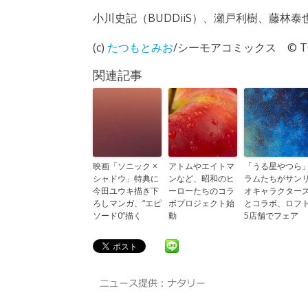
小川史記（BUDDiiS）、瀬戸利樹、藤林泰
(c)
たつもとみお
/シーモアコミックス © TO
関連記事
映画「ソニック ×
アトムやエイトマ
「うる星やつら
シャドウ」特典に
ンなど、昭和のヒ
ラムたちがサン
今田ユウキ描き下
ーローたちのコラ
オキャラクター
ろしマンガ、“エピ
ボプロジェクト始
とコラボ、ロフ
ソード0”描く
動
5店舗でフェア