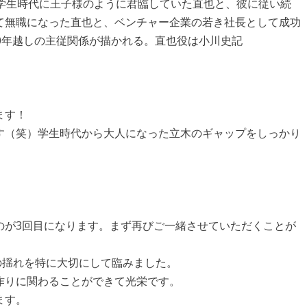
、学生時代に王子様のように君臨していた直也と、彼に従い続
して無職になった直也と、ベンチャー企業の若き社長として成功
0年越しの主従関係が描かれる。直也役は小川史記
。
ます！
す（笑）学生時代から大人になった立木のギャップをしっかり
！
のが3回目になります。まず再びご一緒させていただくことが
の揺れを特に大切にして臨みました。
作りに関わることができて光栄です。
ます。