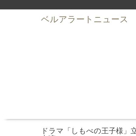
S
k
ベルアラートニュース
i
p
t
o
c
o
n
t
e
n
t
ドラマ「しもべの王子様」