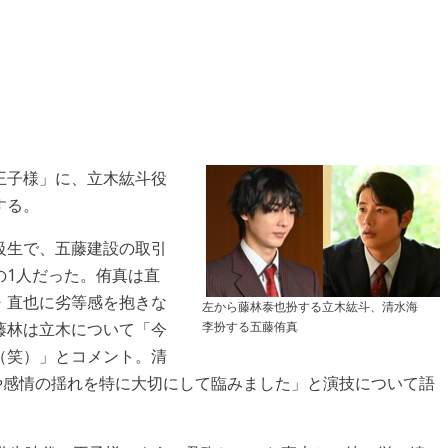
王子様」に、立木紘斗役
する。
級生で、五藤建設の取引
の1人だった。侑真は直
・直也に劣等感を抱きな
左から藤林泰也扮する立木紘斗、清水海
李扮する五藤侑真
藤林は立木について「今
（笑）」とコメント。清
や感情の揺れを特に大切にして臨みました」と演技について語