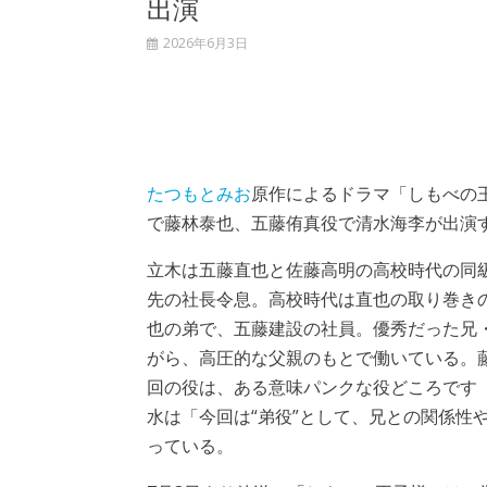
出演
2026年6月3日
たつもとみお
原作によるドラマ「しもべの
で藤林泰也、五藤侑真役で清水海李が出演
立木は五藤直也と佐藤高明の高校時代の同
先の社長令息。高校時代は直也の取り巻き
也の弟で、五藤建設の社員。優秀だった兄
がら、高圧的な父親のもとで働いている。
回の役は、ある意味パンクな役どころです
水は「今回は“弟役”として、兄との関係性
っている。