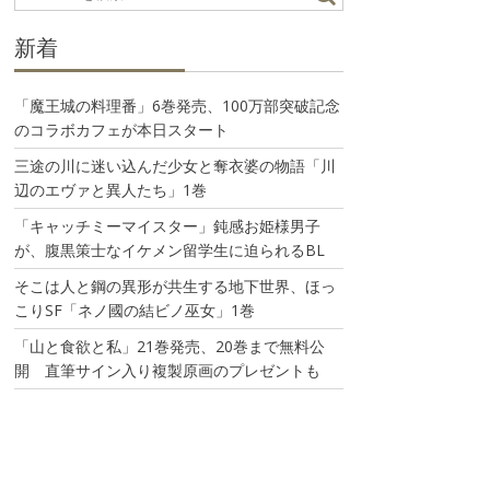
新着
「魔王城の料理番」6巻発売、100万部突破記念
のコラボカフェが本日スタート
三途の川に迷い込んだ少女と奪衣婆の物語「川
辺のエヴァと異人たち」1巻
「キャッチミーマイスター」鈍感お姫様男子
が、腹黒策士なイケメン留学生に迫られるBL
そこは人と鋼の異形が共生する地下世界、ほっ
こりSF「ネノ國の結ビノ巫女」1巻
「山と食欲と私」21巻発売、20巻まで無料公
開 直筆サイン入り複製原画のプレゼントも