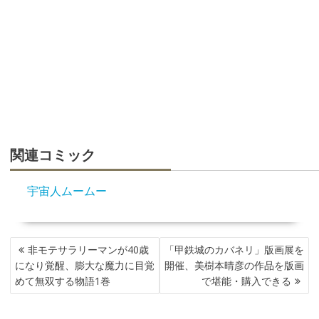
関連コミック
宇宙人ムームー
投
非モテサラリーマンが40歳
「甲鉄城のカバネリ」版画展を
稿
になり覚醒、膨大な魔力に目覚
開催、美樹本晴彦の作品を版画
ナ
めて無双する物語1巻
で堪能・購入できる
ビ
ゲ