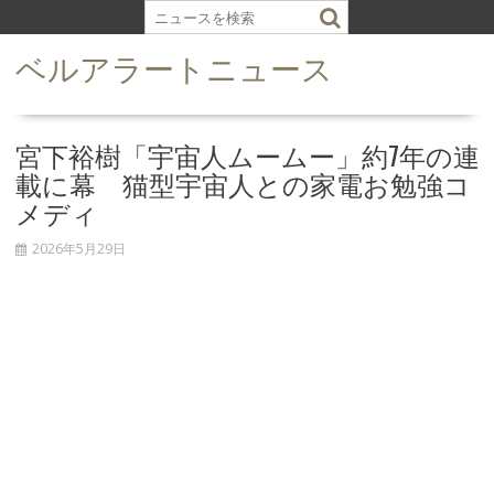
S
k
ベルアラートニュース
i
p
t
o
宮下裕樹「宇宙人ムームー」約7年の連
c
載に幕 猫型宇宙人との家電お勉強コ
o
メディ
n
t
2026年5月29日
e
n
t