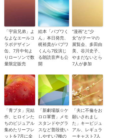
「宇宙兄弟」よ
絵本「パプワく
“漫画”と“少
なよなエールコ
ん」本日発売、
女”がテーマの
ラボデザイン
梶裕貴がパプワ
展覧会、多田由
缶、7月中旬よ
くんら7役演じ
美、谷川史子、
りローソンで数
る朗読音声も公
やまだないとら
量限定販売
開
7人が参加
「青ブタ」完結
「新劇場版☆ケ
「夫に不倫をお
作、ヒロインた
ロロ軍曹」メモ
願いされまし
ちのビジュアル
スタンドやグラ
た」キービジュ
集めたリーフレ
スなど普段使い
アル、レギュラ
ットを7月に全
しやすい7種の
ーキャスト7人