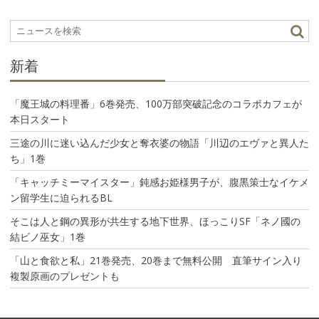
ー
シ
ョ
ン
新着
「魔王城の料理番」6巻発売、100万部突破記念のコラボカフェが
本日スタート
三途の川に迷い込んだ少女と奪衣婆の物語「川辺のエヴァと異人た
ち」1巻
「キャッチミーマイスター」鈍感お姫様男子が、腹黒策士なイケメ
ン留学生に迫られるBL
そこは人と鋼の異形が共生する地下世界、ほっこりSF「ネノ國の
結ビノ巫女」1巻
「山と食欲と私」21巻発売、20巻まで無料公開 直筆サイン入り
複製原画のプレゼントも