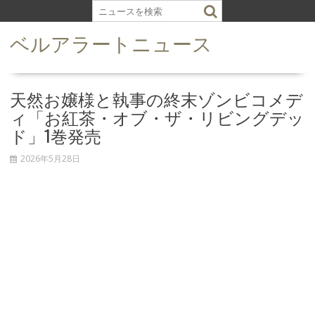
S
k
ベルアラートニュース
i
p
t
o
天然お嬢様と執事の終末ゾンビコメデ
c
ィ「お紅茶・オブ・ザ・リビングデッ
o
ド」1巻発売
n
t
2026年5月28日
e
n
t