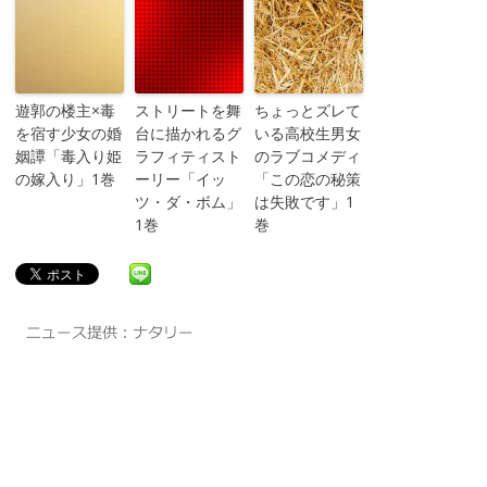
遊郭の楼主×毒
ストリートを舞
ちょっとズレて
を宿す少女の婚
台に描かれるグ
いる高校生男女
姻譚「毒入り姫
ラフィティスト
のラブコメディ
の嫁入り」1巻
ーリー「イッ
「この恋の秘策
ツ・ダ・ボム」
は失敗です」1
1巻
巻