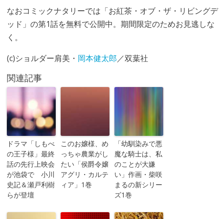
なおコミックナタリーでは「お紅茶・オブ・ザ・リビングデ
ッド」の第1話を無料で公開中。期間限定のためお見逃しな
く。
(c)ショルダー肩美・
岡本健太郎
／双葉社
関連記事
ドラマ「しもべ
このお嬢様、め
「幼馴染みで悪
の王子様」最終
っちゃ農業がし
魔な騎士は、私
話の先行上映会
たい「侯爵令嬢
のことが大嫌
が池袋で 小川
アグリ・カルテ
い」作画・柴咲
史記＆瀬戸利樹
ィア」1巻
まるの新シリー
らが登壇
ズ1巻