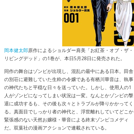
岡本健太郎
原作によるショルダー肩美「お紅茶・オブ・ザ・
リビングデッド」の1巻が、本日5月28日に発売された。
同作の舞台はゾンビが出現し、混乱の最中にある日本。田舎
の別荘に避難していた生粋の令嬢である有栖川華音は、執事
の神代たちと平穏な日々を送っていた。しかし、使用人の1
人がゾンビになってしまい状況は一変。なんとかゾンビの撃
退に成功するも、その後も次々とトラブルが降りかかってく
る。真面目でしっかり者の神代と、浮世離れしていてどこか
緊張感のない天然お嬢様・華音による終末ゾンビコメディ
だ。双葉社の漫画アクションで連載されている。