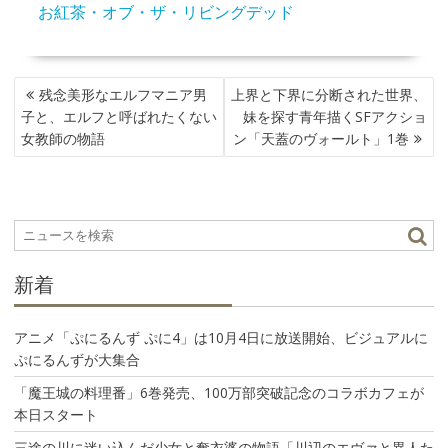
お紅茶・オブ・ザ・リビングデッド
投
残念美形なエルフマニア男
上界と下界に分断された世界、
稿
子と、エルフと呼ばれたくない
妹を探す青年描くSFアクショ
ナ
女教師の物語
ン「天蓋のヴォールト」1巻
ビ
ゲ
ー
シ
ョ
ン
新着
アニメ「ぷにるんず ぷに4」は10月4日に放送開始、ビジュアルに
ぷにるんずが大集合
「魔王城の料理番」6巻発売、100万部突破記念のコラボカフェが
本日スタート
三途の川に迷い込んだ少女と奪衣婆の物語「川辺のエヴァと異人た