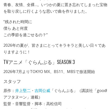
青春、友情、全裸…。いつかの夏に置き忘れてしまった宝物
を取り戻しに行くような思いで曲を作りました。
“残された時間に
僕ら あと何度
この季節を過ごせるの？”
2026年の夏が、皆さまにとってキラキラと美しい日々であ
りますように！
TVアニメ「ぐらんぶる」SEASON 3
2026年7月よりTOKYO MX、BS11、MBSで放送開始
スタッフ
原作：
井上堅二
・
吉岡公威
「ぐらんぶる」（講談社「good!
アフタヌーン」連載）
監督・音響監督・脚本：高松信司