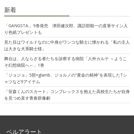
新着
「GANGSTA.」9巻発売 津田健次郎、諏訪部順一の直筆サイン入
り色紙プレゼントも
見た目はワイルドなのに中身がワンコな騎士に懐かれる「私の主人
は大きな犬系騎士様」
舞台は、人ならざる者たちを診察する病院「人外カルテ ～ようこ
そ幻想病院へ～」1巻
「ジョジョ」5部×glamb、ジョルノの“黄金の精神”を表現したTシ
ャツなど9アイテム
「笹森くんのスカート」コンプレックスを抱えた高校生たちが自身
を見つめ直す青春群像劇
ベルアラート