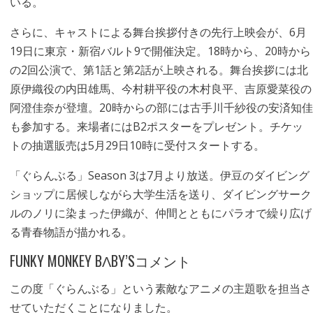
いる。
さらに、キャストによる舞台挨拶付きの先行上映会が、6月
19日に東京・新宿バルト9で開催決定。18時から、20時から
の2回公演で、第1話と第2話が上映される。舞台挨拶には北
原伊織役の内田雄馬、今村耕平役の木村良平、吉原愛菜役の
阿澄佳奈が登壇。20時からの部には古手川千紗役の安済知佳
も参加する。来場者にはB2ポスターをプレゼント。チケッ
トの抽選販売は5月29日10時に受付スタートする。
「ぐらんぶる」Season 3は7月より放送。伊豆のダイビング
ショップに居候しながら大学生活を送り、ダイビングサーク
ルのノリに染まった伊織が、仲間とともにパラオで繰り広げ
る青春物語が描かれる。
FUNKY MONKEY BΛBY’Sコメント
この度「ぐらんぶる」という素敵なアニメの主題歌を担当さ
せていただくことになりました。