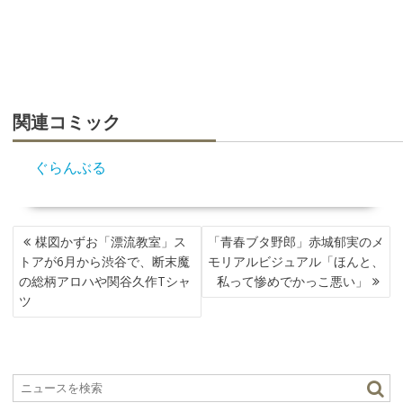
関連コミック
ぐらんぶる
投
楳図かずお「漂流教室」ス
「青春ブタ野郎」赤城郁実のメ
稿
トアが6月から渋谷で、断末魔
モリアルビジュアル「ほんと、
ナ
の総柄アロハや関谷久作Tシャ
私って惨めでかっこ悪い」
ビ
ツ
ゲ
ー
シ
ョ
ン