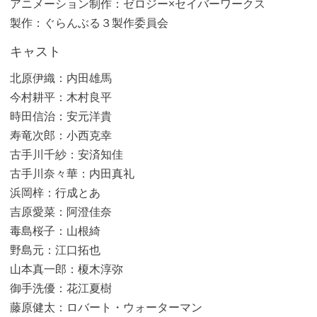
アニメーション制作：ゼロジー×セイバーワークス
製作：ぐらんぶる３製作委員会
キャスト
北原伊織：内田雄馬
今村耕平：木村良平
時田信治：安元洋貴
寿竜次郎：小西克幸
古手川千紗：安済知佳
古手川奈々華：内田真礼
浜岡梓：行成とあ
吉原愛菜：阿澄佳奈
毒島桜子：山根綺
野島元：江口拓也
山本真一郎：榎木淳弥
御手洗優：花江夏樹
藤原健太：ロバート・ウォーターマン