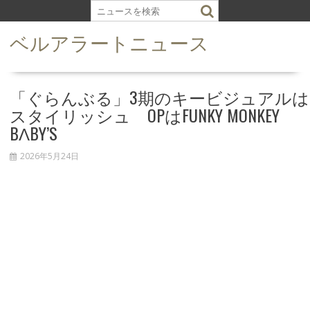
S
k
ベルアラートニュース
i
p
t
o
「ぐらんぶる」3期のキービジュアルは
c
スタイリッシュ OPはFUNKY MONKEY
o
BΛBY’S
n
t
2026年5月24日
e
n
t