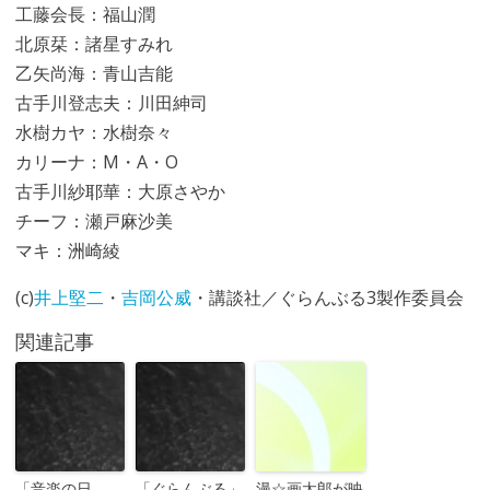
工藤会長：福山潤
北原栞：諸星すみれ
乙矢尚海：青山吉能
古手川登志夫：川田紳司
水樹カヤ：水樹奈々
カリーナ：M・A・O
古手川紗耶華：大原さやか
チーフ：瀬戸麻沙美
マキ：洲崎綾
(c)
井上堅二
・
吉岡公威
・講談社／ぐらんぶる3製作委員会
関連記事
「音楽の日
「ぐらんぶる」
漫☆画太郎が映