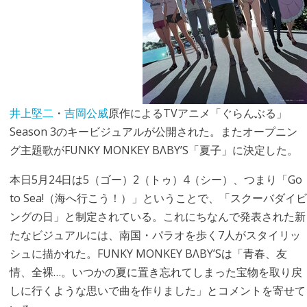
井上堅二
・
吉岡公威
原作によるTVアニメ「ぐらんぶる」
Season 3のキービジュアルが公開された。またオープニン
グ主題歌がFUNKY MONKEY BΛBY’S「夏子」に決定した。
本日5月24日は5（ゴー）2（トゥ）4（シー）、つまり「Go
to Sea!（海へ行こう！）」ということで、「スクーバダイビ
ングの日」と制定されている。これにちなんで発表された新
たなビジュアルには、南国・パラオを歩く7人がスタイリッ
シュに描かれた。FUNKY MONKEY BΛBY’Sは「青春、友
情、全裸…。いつかの夏に置き忘れてしまった宝物を取り戻
しに行くような思いで曲を作りました」とコメントを寄せて