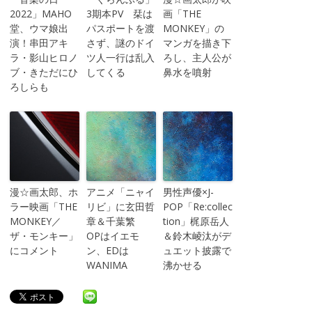
2022」MAHO
3期本PV 栞は
画「THE
堂、ウマ娘出
パスポートを渡
MONKEY」の
演！串田アキ
さず、謎のドイ
マンガを描き下
ラ・影山ヒロノ
ツ人一行は乱入
ろし、主人公が
ブ・きただにひ
してくる
鼻水を噴射
ろしらも
漫☆画太郎、ホ
アニメ「ニャイ
男性声優×J-
ラー映画「THE
リビ」に玄田哲
POP「Re:collec
MONKEY／
章＆千葉繁
tion」梶原岳人
ザ・モンキー」
OPはイエモ
＆鈴木崚汰がデ
にコメント
ン、EDは
ュエット披露で
WANIMA
沸かせる