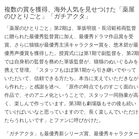
複数の賞を獲得、海外人気を見せつけた「薬屋
のひとりごと」「ガチアクタ」
「薬屋のひとりごと」第2期は、筆坂明規・長沼範裕両監督
に贈られた最優秀監督賞に加え、最優秀ドラマ作品賞を受
賞。さらに猫猫が最優秀主演キャラクター賞を、悠木碧が最
優秀声優賞を獲得した。授賞式には第1期で副監督を、第2期
では自身初の監督を務めた筆坂監督が、猫猫のぬいぐるみを
携えて登壇。「スタッフもほぼ第1期から引き継いでやって
いただいて、信頼できる方たち。本当に支えていただきなが
ら作れた」と感謝を述べ、「原作の時点でものすごく面白い
作品で、そのアニメ化ということで、スタッフ一同熱量が高
く、楽しんで作っています。第3期も劇場版もその後も続い
ていけばいいなと思っていますので、長く楽しんでいただけ
たらうれしいです」とファンに呼びかけた。
「ガチアクタ」も最優秀新シリーズ賞、最優秀キャラクター