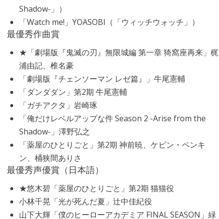
Shadow-」）
「Watch me!」YOASOBI（「ウィッチウォッチ」）
最優秀作曲賞
★「劇場版『鬼滅の刃』無限城編 第一章 猗窩座再来」梶
浦由記、椎名豪
「劇場版『チェンソーマン レゼ篇』」牛尾憲輔
「ダンダダン」第2期 牛尾憲輔
「ガチアクタ」岩崎琢
「俺だけレベルアップな件 Season 2 -Arise from the
Shadow-」澤野弘之
「薬屋のひとりごと」第2期 神前暁、ケビン・ペンキ
ン、桶狭間ありさ
最優秀声優賞（日本語）
★悠木碧「薬屋のひとりごと」第2期 猫猫役
小林千晃「光が死んだ夏」辻中佳紀役
山下大輝「僕のヒーローアカデミア FINAL SEASON」緑