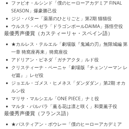
ファビオ・ルシンド「僕のヒーローアカデミア FINAL
SEASON」爆豪勝己役
ジジ・パター「薬屋のひとりごと」第2期 猫猫役
ウルスラ・ベゼラ「ドラゴンボールDAIMA」孫悟空役
最優秀声優賞（カスティーリャ・スペイン語）
★カルレス・テルエル「劇場版『鬼滅の刃』無限城編 第
一章 猗窩座再来」猗窩座役
アドリアン・ピネダ「ガチアクタ」ルド役
クリスティーナ・ペーニャ「劇場版『チェンソーマン レ
ゼ篇』」レゼ役
ジョエル・ゴメス・ヒメネス「ダンダダン」第2期 オカ
ルン役
マリサ・マルシエル「ONE PIECE」ナミ役
マルタ・バルバラ「薫る花は凛と咲く」和栗薫子役
最優秀声優賞（フランス語）
★バスティアン・ボウレー「僕のヒーローアカデミア