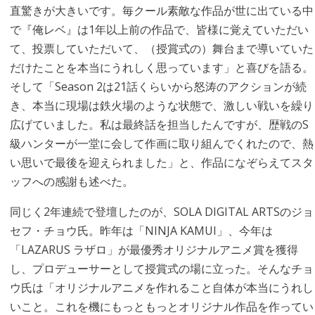
直驚きが大きいです。毎クール素敵な作品が世に出ている中
で『俺レベ』は1年以上前の作品で、皆様に覚えていただい
て、投票していただいて、（授賞式の）舞台まで導いていた
だけたことを本当にうれしく思っています」と喜びを語る。
そして「Season 2は21話くらいから怒涛のアクションが続
き、本当に現場は鉄火場のような状態で、激しい戦いを繰り
広げていました。私は最終話を担当したんですが、歴戦のS
級ハンターが一堂に会して作画に取り組んでくれたので、熱
い思いで最後を迎えられました」と、作品になぞらえてスタ
ッフへの感謝も述べた。
同じく2年連続で登壇したのが、SOLA DIGITAL ARTSのジョ
セフ・チョウ氏。昨年は「NINJA KAMUI」、今年は
「LAZARUS ラザロ」が最優秀オリジナルアニメ賞を獲得
し、プロデューサーとして授賞式の場に立った。そんなチョ
ウ氏は「オリジナルアニメを作れること自体が本当にうれし
いこと。これを機にもっともっとオリジナル作品を作ってい