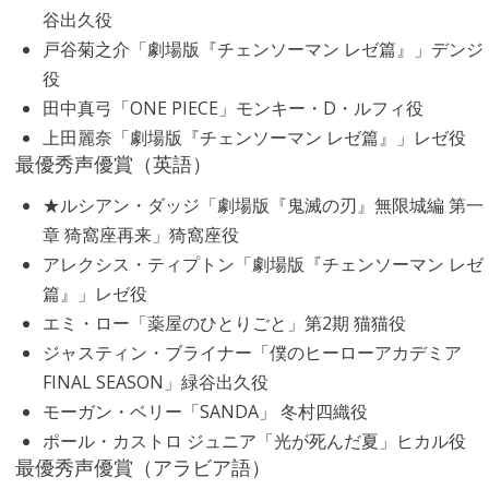
谷出久役
戸谷菊之介「劇場版『チェンソーマン レゼ篇』」デンジ
役
田中真弓「ONE PIECE」モンキー・D・ルフィ役
上田麗奈「劇場版『チェンソーマン レゼ篇』」レゼ役
最優秀声優賞（英語）
★ルシアン・ダッジ「劇場版『鬼滅の刃』無限城編 第一
章 猗窩座再来」猗窩座役
アレクシス・ティプトン「劇場版『チェンソーマン レゼ
篇』」レゼ役
エミ・ロー「薬屋のひとりごと」第2期 猫猫役
ジャスティン・ブライナー「僕のヒーローアカデミア
FINAL SEASON」緑谷出久役
モーガン・ベリー「SANDA」 冬村四織役
ポール・カストロ ジュニア「光が死んだ夏」ヒカル役
最優秀声優賞（アラビア語）