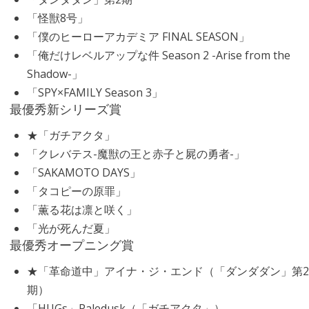
「怪獣8号」
「僕のヒーローアカデミア FINAL SEASON」
「俺だけレベルアップな件 Season 2 -Arise from the
Shadow-」
「SPY×FAMILY Season 3」
最優秀新シリーズ賞
★「ガチアクタ」
「クレバテス-魔獣の王と赤子と屍の勇者-」
「SAKAMOTO DAYS」
「タコピーの原罪」
「薫る花は凛と咲く」
「光が死んだ夏」
最優秀オープニング賞
★「革命道中」アイナ・ジ・エンド（「ダンダダン」第2
期）
「HUGs」Paledusk（「ガチアクタ」）