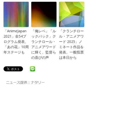
「AnimeJapan
「俺レベ」「ル
「クランチロー
2021」全54プ
ックバック」ク
ル・アニメアワ
ログラム発表、
ランチロール・
ード 2025」ノ
「あの花」10周
アニメアワード
ミネート作品を
年ステージも
に輝く、監督ら
発表、一般投票
の喜びの声
は本日から