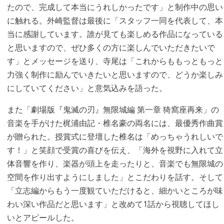
たので、完成して本当にうれしかったです」と制作中の思い
に触れる。外崎監督は最後に「スタッフ一同を代表して、本
当に感謝しています。誰が見ても楽しめる作品になっている
と思いますので、ぜひ多くの方に楽しんでいただきたいで
す」とメッセージを送り、寺尾は「これからももっともっと
力強く制作に励んでいきたいと思いますので、どうか楽しみ
にしていてください」と意気込みを語った。
また「劇場版『鬼滅の刃』無限城編 第一章 猗窩座再来」の
音楽を手がけた梶浦由記・椎名豪の両名には、最優秀作曲賞
が贈られた。授賞式に登壇した椎名は「めっちゃうれしいで
す！」と笑顔で受賞の喜びを伝え、「海外を視野に入れて立
体音響を作り、楽器が頭上を走ったりと、音楽でも無限城の
空間を作り出すようにしました」とこだわりを話す。そして
「立志編からもう一度観ていただけると、細かいところが味
わい深い作品だと思います」と改めて1話から視聴してほし
いとアピールした。