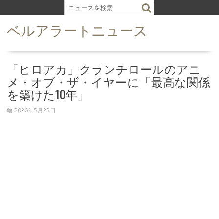
S
k
ベルアラートニュース
i
p
t
o
「ヒロアカ」クランチロールのアニ
c
メ・オブ・ザ・イヤーに「最高な関係
o
を築けた10年」
n
t
2026年5月23日
e
n
t