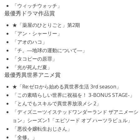
「ウィッチウォッチ」
最優秀ドラマ作品賞
★「薬屋のひとりごと」第2期
「アン・シャーリー」
「アオのハコ」
「チ。―地球の運動について―」
「タコピーの原罪」
「光が死んだ夏」
最優秀異世界アニメ賞
★「Re:ゼロから始める異世界生活 3rd season」
「この素晴らしい世界に祝福を！ 3-BONUS STAGE-」
「とんでもスキルで異世界放浪メシ 2」
「ディズニーツイステッドワンダーランド ザアニメーシ
ョン」シーズン1「エピソード オブ ハーツラビュル」
「悪役令嬢転生おじさん」
「全修。」