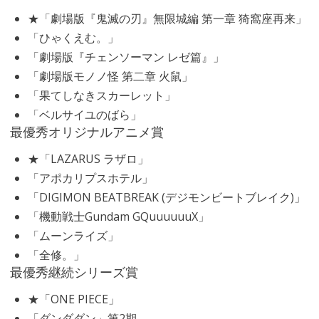
★「劇場版『鬼滅の刃』無限城編 第一章 猗窩座再来」
「ひゃくえむ。」
「劇場版『チェンソーマン レゼ篇』」
「劇場版モノノ怪 第二章 火鼠」
「果てしなきスカーレット」
「ベルサイユのばら」
最優秀オリジナルアニメ賞
★「LAZARUS ラザロ」
「アポカリプスホテル」
「DIGIMON BEATBREAK (デジモンビートブレイク)」
「機動戦士Gundam GQuuuuuuX」
「ムーンライズ」
「全修。」
最優秀継続シリーズ賞
★「ONE PIECE」
「ダンダダン」第2期