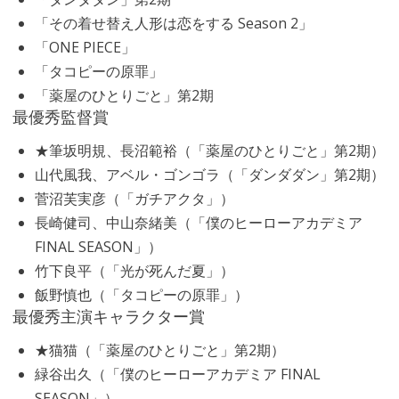
「その着せ替え人形は恋をする Season 2」
「ONE PIECE」
「タコピーの原罪」
「薬屋のひとりごと」第2期
最優秀監督賞
★筆坂明規、長沼範裕（「薬屋のひとりごと」第2期）
山代風我、アベル・ゴンゴラ（「ダンダダン」第2期）
菅沼芙実彦（「ガチアクタ」）
長崎健司、中山奈緒美（「僕のヒーローアカデミア
FINAL SEASON」）
竹下良平（「光が死んだ夏」）
飯野慎也（「タコピーの原罪」）
最優秀主演キャラクター賞
★猫猫（「薬屋のひとりごと」第2期）
緑谷出久（「僕のヒーローアカデミア FINAL
SEASON」）