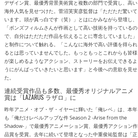
デザイン賞、最優秀背景美術賞と複数の部門で受賞し、高い
海外人気を見せつけた。菅沼芙実彦監督は「ただただ驚いて
います。頭が真っ白です（笑）」とはにかみながら登壇し、
「ボンズフィルムさんが作画として高い技術を持っているの
で、自分はただただ作品を伝えることに専念していました」
と制作について触れる。「こんなに海外で高い評価を得られ
るとは思っていませんでした。もっともっとこれからも皆様
が楽しめるようなアクション、ストーリーをお伝えできるよ
うにがんばっていきたいと思います」と今後への意欲を見せ
た。
連続受賞作品も多数、最優秀オリジナルアニメ
賞は「LAZARUS ラザロ」に
昨年アニメ・オブ・ザ・イヤーに輝いた「俺レベ」は、本年
も「俺だけレベルアップな件 Season 2 -Arise from the
Shadow-」で最優秀アニメーション賞、最優秀アクション作
品賞を受賞。去年に続いて登壇となった中重俊祐監督は「正