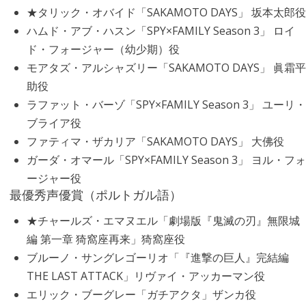
★タリック・オバイド「SAKAMOTO DAYS」 坂本太郎役
ハムド・アブ・ハスン「SPY×FAMILY Season 3」 ロイ
ド・フォージャー（幼少期）役
モアタズ・アルシャズリー「SAKAMOTO DAYS」 眞霜平
助役
ラファット・バーゾ「SPY×FAMILY Season 3」 ユーリ・
ブライア役
ファティマ・ザカリア「SAKAMOTO DAYS」 大佛役
ガーダ・オマール「SPY×FAMILY Season 3」 ヨル・フォ
ージャー役
最優秀声優賞（ポルトガル語）
★チャールズ・エマヌエル「劇場版『鬼滅の刃』無限城
編 第一章 猗窩座再来」猗窩座役
ブルーノ・サングレゴーリオ「『進撃の巨人』完結編
THE LAST ATTACK」リヴァイ・アッカーマン役
エリック・ブーグレー「ガチアクタ」ザンカ役