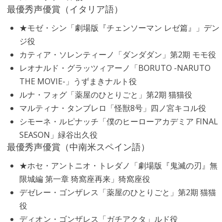
最優秀声優賞（イタリア語）
★モゼ・シン「劇場版『チェンソーマン レゼ篇』」デン
ジ役
カティア・ソレンティーノ「ダンダダン」第2期 モモ役
レオナルド・グラッツィアーノ「BORUTO -NARUTO
THE MOVIE-」うずまきナルト役
ルナ・フォグ「薬屋のひとりごと」第2期 猫猫役
マルティナ・タンブレロ「怪獣8号」四ノ宮キコル役
シモーネ・ルピナッチ「僕のヒーローアカデミア FINAL
SEASON」緑谷出久役
最優秀声優賞（中南米スペイン語）
★ホセ・アントニオ・トレダノ「劇場版『鬼滅の刃』無
限城編 第一章 猗窩座再来」猗窩座役
デゼレー・ゴンザレス「薬屋のひとりごと」第2期 猫猫
役
ディオン・ゴンザレス「ガチアクタ」ルド役