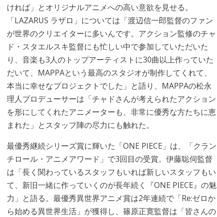
ければ」とオリジナルアニメへの高い意欲を見せる。
「LAZARUS ラザロ」については「渡辺信一郎監督のファン
が世界のクリエイターに多いんです。アクション監修のチャ
ド・スタエルスキ監督にも忙しい中で参加していただいた
り、音楽も3人のトップアーティストに30曲以上作っていた
だいて、MAPPAという最高のスタジオが制作してくれて、
本当に幸せなプロジェクトでした」と語り、MAPPAの松永
理人プロデューサーは「チャドさんが考えられたアクション
を形にしてくれたアニメーターも、非常に優秀な方たちに恵
まれた」とスタッフ陣の尽力にも触れた。
最優秀継続シリーズ賞に輝いた「ONE PIECE」は、「クラン
チロール・アニメアワード」で3回目の受賞。伊藤聡伺監督
は「長く関わっているスタッフもいれば新しいスタッフもい
て、新旧一緒に作っていくのが長年続く『ONE PIECE』の魅
力」と語る。最優秀異世界アニメ賞は2年連続で「Re:ゼロか
ら始める異世界生活」が獲得し、篠原正寛監督は「皆さんの