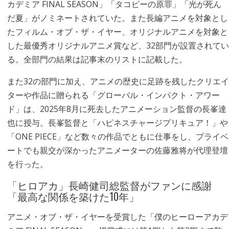
カデミア FINAL SEASON」「タコピーの原罪」「光が死ん
だ夏」がノミネートされていた。また長編アニメを対象とし
たフィルム・オブ・ザ・イヤー、オリジナルアニメを対象と
した最優秀オリジナルアニメ賞など、32部門が設置されてい
る。全部門の結果は記事末のリストに記載した。
また32の部門に加え、アニメの歴史に足跡を残したクリエイ
ターや作品に贈られる「グローバル・インパクト・アワー
ド」は、2025年8月に死去したアニメーション監督の長峯達
也に授与。長峯監督と「ハピネスチャージプリキュア！」や
「ONE PIECE」など数々の作品でともに仕事をし、プライベ
ートでも親交が深かったアニメーターの佐藤雅将が代理登壇
を行った。
「ヒロアカ」長崎健司総監督がファンに感謝
「最高な関係を築けた10年」
アニメ・オブ・ザ・イヤーを受賞した「僕のヒーローアカデ