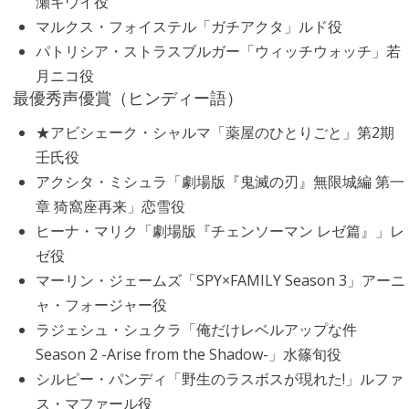
瀬キウイ役
マルクス・フォイステル「ガチアクタ」ルド役
パトリシア・ストラスブルガー「ウィッチウォッチ」若
月ニコ役
最優秀声優賞（ヒンディー語）
★アビシェーク・シャルマ「薬屋のひとりごと」第2期
壬氏役
アクシタ・ミシュラ「劇場版『鬼滅の刃』無限城編 第一
章 猗窩座再来」恋雪役
ヒーナ・マリク「劇場版『チェンソーマン レゼ篇』」レ
ゼ役
マーリン・ジェームズ「SPY×FAMILY Season 3」アーニ
ャ・フォージャー役
ラジェシュ・シュクラ「俺だけレベルアップな件
Season 2 -Arise from the Shadow-」水篠旬役
シルピー・パンディ「野生のラスボスが現れた!」ルファ
ス・マファール役