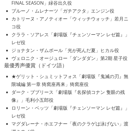
FINAL SEASON」緑谷出久役
ブルーノ・ムレナーツ「ガチアクタ」エンジン役
カトリーヌ・アノティオー「ウィッチウォッチ」若月ニ
コ役
クララ・ソアレス「劇場版『チェンソーマン レゼ篇』」
レゼ役
ジョナタン・ザムボール「光が死んだ夏」ヒカル役
ヴェロニク・オージュロー「ダンダダン」第2期 星子役
最優秀声優賞（ドイツ語）
★ゲリット・シュミットフォス「劇場版『鬼滅の刃』無
限城編 第一章 猗窩座再来」猗窩座役
ダーク・ブブリース「劇場版『名探偵コナン 隻眼の残
像』」毛利小五郎役
ロリーン・ベッツ「劇場版『チェンソーマン レゼ篇』」
レゼ役
マグダレーナ・ホエフナー「夜のクラゲは泳げない」渡