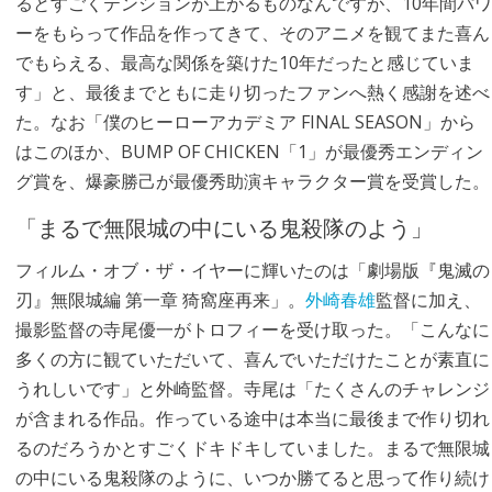
るとすごくテンションが上がるものなんですが、10年間パワ
ーをもらって作品を作ってきて、そのアニメを観てまた喜ん
でもらえる、最高な関係を築けた10年だったと感じていま
す」と、最後までともに走り切ったファンへ熱く感謝を述べ
た。なお「僕のヒーローアカデミア FINAL SEASON」から
はこのほか、BUMP OF CHICKEN「1」が最優秀エンディン
グ賞を、爆豪勝己が最優秀助演キャラクター賞を受賞した。
「まるで無限城の中にいる鬼殺隊のよう」
フィルム・オブ・ザ・イヤーに輝いたのは「劇場版『鬼滅の
刃』無限城編 第一章 猗窩座再来」。
外崎春雄
監督に加え、
撮影監督の寺尾優一がトロフィーを受け取った。「こんなに
多くの方に観ていただいて、喜んでいただけたことが素直に
うれしいです」と外崎監督。寺尾は「たくさんのチャレンジ
が含まれる作品。作っている途中は本当に最後まで作り切れ
るのだろうかとすごくドキドキしていました。まるで無限城
の中にいる鬼殺隊のように、いつか勝てると思って作り続け