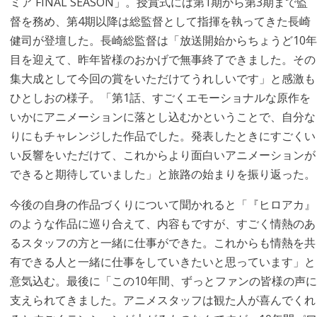
ミア FINAL SEASON」。授賞式には第1期から第3期まで監
督を務め、第4期以降は総監督として指揮を執ってきた長崎
健司が登壇した。長崎総監督は「放送開始からちょうど10年
目を迎えて、昨年皆様のおかげで無事終了できました。その
集大成として今回の賞をいただけてうれしいです」と感激も
ひとしおの様子。「第1話、すごくエモーショナルな原作を
いかにアニメーションに落とし込むかということで、自分な
りにもチャレンジした作品でした。発表したときにすごくい
い反響をいただけて、これからより面白いアニメーションが
できると期待していました」と旅路の始まりを振り返った。
今後の自身の作品づくりについて聞かれると「『ヒロアカ』
のような作品に巡り合えて、内容もですが、すごく情熱のあ
るスタッフの方と一緒に仕事ができた。これからも情熱を共
有できる人と一緒に仕事をしていきたいと思っています」と
意気込む。最後に「この10年間、ずっとファンの皆様の声に
支えられてきました。アニメスタッフは観た人が喜んでくれ