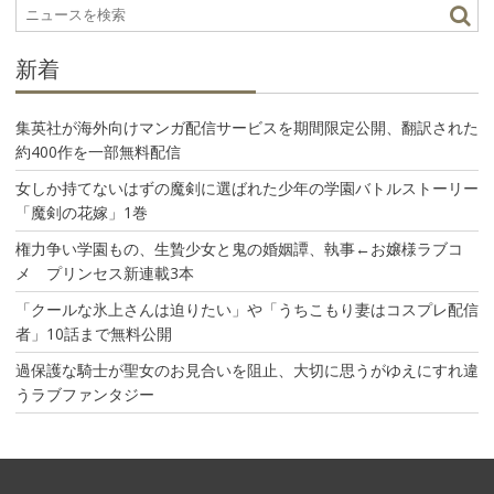
ョ
ン
新着
集英社が海外向けマンガ配信サービスを期間限定公開、翻訳された
約400作を一部無料配信
女しか持てないはずの魔剣に選ばれた少年の学園バトルストーリー
「魔剣の花嫁」1巻
権力争い学園もの、生贄少女と鬼の婚姻譚、執事←お嬢様ラブコ
メ プリンセス新連載3本
「クールな氷上さんは迫りたい」や「うちこもり妻はコスプレ配信
者」10話まで無料公開
過保護な騎士が聖女のお見合いを阻止、大切に思うがゆえにすれ違
うラブファンタジー