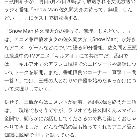
三瓶由布子が、明日5月23日20時より放送される文化放送の
ラジオ番組
「Snow Man 佐久間大介の待って、無理、しん
どい、、」
にゲストで初登場する。
「Snow Man 佐久間大介の待って、無理、しんどい、、」
は、アニメ兼声優オタクの佐久間大介（Snow Man）が好き
なアニメ、ゲームなどについて語る60分番組。佐久間と三瓶
は放送中のTVアニメ「キルアオ」にて共演中だ。番組で
は、「キルアオ」のアフレコ現場でのエピソードや裏話につ
いてトークを展開。また、番組恒例のコーナー「直撃！一問
一答！」では、三瓶の人となりや声優を始めたきっかけにつ
いて深掘りしていく。
併せて、三瓶からはコメントが到着。番組収録を終えた三瓶
は、「現場でもそうですが、ラジオでも佐久間くんスマイル
全開で、朗らかにお話ししてくださるので私も楽しくおしゃ
べりできました。どんな作品の話も拾ってくれるアニメ愛と
知識に脱帽です!!」と語っている。