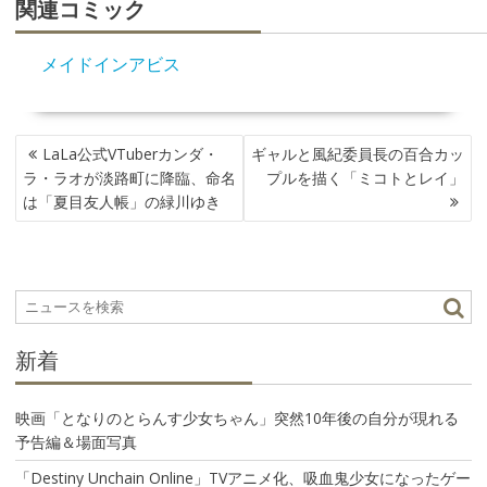
関連コミック
メイドインアビス
投
LaLa公式VTuberカンダ・
ギャルと風紀委員長の百合カッ
稿
ラ・ラオが淡路町に降臨、命名
プルを描く「ミコトとレイ」
ナ
は「夏目友人帳」の緑川ゆき
ビ
ゲ
ー
シ
ョ
ン
新着
映画「となりのとらんす少女ちゃん」突然10年後の自分が現れる
予告編＆場面写真
「Destiny Unchain Online」TVアニメ化、吸血鬼少女になったゲー