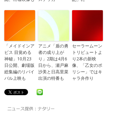
「メイドインア
アニメ「盾の勇
セーラームーン
ビス 目覚める
者の成り上が
トリビュートよ
神秘」10月23
り」2期は4月6
り2本の新映
日公開、劇場版
日から、瀬戸麻
像、「乙女のポ
総集編のリバイ
沙美と日高里菜
リシー」ではキ
バル上映も
出演の特番も
ャラ弁作り