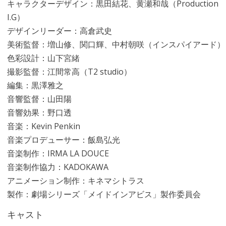
キャラクターデザイン：黒田結花、黄瀬和哉（Production
I.G）
デザインリーダー：高倉武史
美術監督：増山修、関口輝、中村朝咲（インスパイアード）
色彩設計：山下宮緒
撮影監督：江間常高（T2 studio）
編集：黒澤雅之
音響監督：山田陽
音響効果：野口透
音楽：Kevin Penkin
音楽プロデューサー：飯島弘光
音楽制作：IRMA LA DOUCE
音楽制作協力：KADOKAWA
アニメーション制作：キネマシトラス
製作：劇場シリーズ「メイドインアビス」製作委員会
キャスト