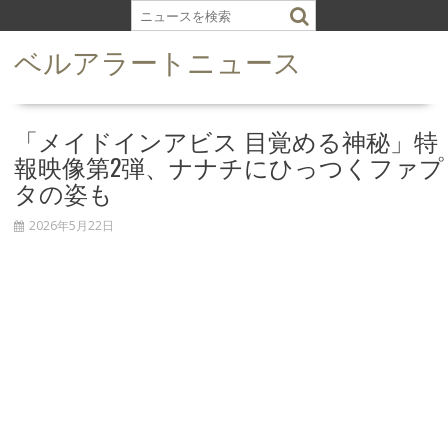
S
k
ベルアラートニュース
i
p
t
o
「メイドインアビス 目覚める神秘」特
c
報映像第2弾、ナナチにひっつくファプ
o
タの姿も
n
t
2026年5月22日
e
n
t