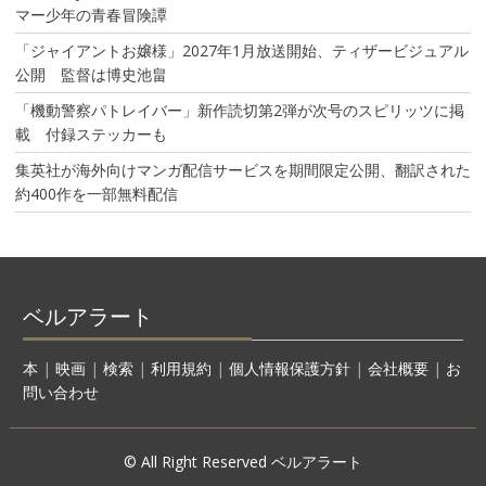
マー少年の青春冒険譚
「ジャイアントお嬢様」2027年1月放送開始、ティザービジュアル
公開 監督は博史池畠
「機動警察パトレイバー」新作読切第2弾が次号のスピリッツに掲
載 付録ステッカーも
集英社が海外向けマンガ配信サービスを期間限定公開、翻訳された
約400作を一部無料配信
ベルアラート
本
|
映画
|
検索
|
利用規約
|
個人情報保護方針
|
会社概要
|
お
問い合わせ
© All Right Reserved ベルアラート