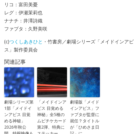
リコ：富田美憂
レグ：伊瀬茉莉也
ナナチ：井澤詩織
ファプタ：久野美咲
(c)
つくしあきひと
・竹書房／劇場シリーズ「メイドインアビ
ス」製作委員会
関連記事
劇場シリーズ第
「メイドインア
劇場版「メイド
1部「メイドイ
ビス 目覚める
インアビス」フ
ンアビス 目覚
神秘」全5種の
ァプタが監督に
める神秘」
ムビチケカード
就任？タイトル
2026年秋公
第2弾、特典に
が「ひめさま日
開、特報映像も
ステッカー
記」に