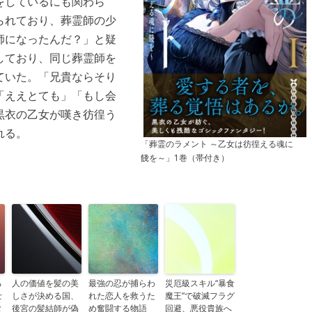
をしているにも関わら
られており、葬霊師の少
師になったんだ？」と疑
しており、同じ葬霊師を
ていた。「兄貴ならそり
「ええとても」「もし会
黒衣の乙女が嘆き彷徨う
れる。
「葬霊のラメント ～乙女は彷徨える魂に
餞を～」1巻（帯付き）
る
人の価値を髪の美
最強の忍が捕らわ
災厄級スキル“暴食
士
しさが決める国、
れた恋人を救うた
魔王”で破滅フラグ
タ
後宮の髪結師が偽
め奮闘する物語
回避、悪役貴族へ