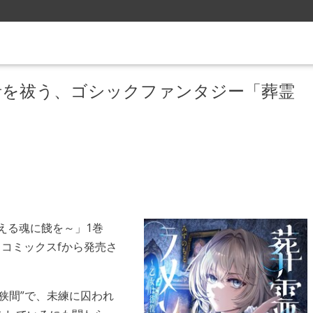
者を祓う、ゴシックファンタジー「葬霊
える魂に餞を～」1巻
ドコミックスfから発売さ
狭間”で、未練に囚われ