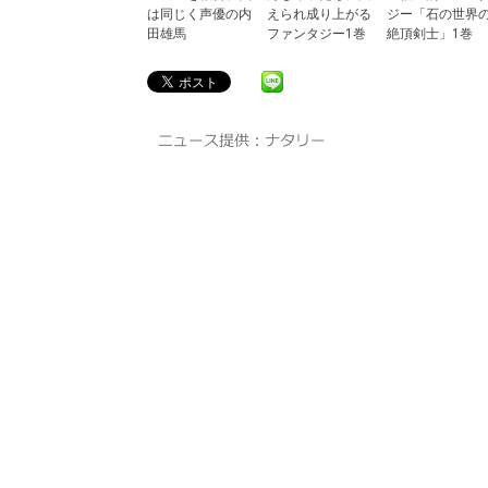
は同じく声優の内
えられ成り上がる
ジー「石の世界
田雄馬
ファンタジー1巻
絶頂剣士」1巻