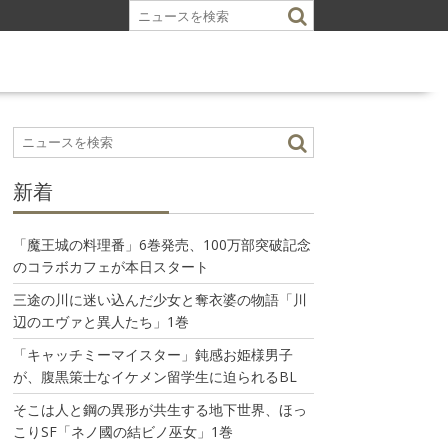
新着
「魔王城の料理番」6巻発売、100万部突破記念
のコラボカフェが本日スタート
三途の川に迷い込んだ少女と奪衣婆の物語「川
辺のエヴァと異人たち」1巻
「キャッチミーマイスター」鈍感お姫様男子
が、腹黒策士なイケメン留学生に迫られるBL
そこは人と鋼の異形が共生する地下世界、ほっ
こりSF「ネノ國の結ビノ巫女」1巻