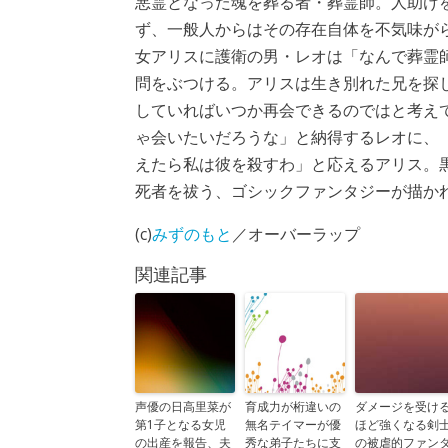
悪霊となった魂を葬る者・葬霊師。人助け
ず、一般人からはその存在自体を不気味が
女アリスに護衛の男・レオは「なんで葬霊
問をぶつける。アリスは生き別れた兄を探
していればいつか再会できるのではと考え
ゃ会いたいだろうな」と納得するレオに、
えたら私は彼を殺すわ」と応えるアリス。
死者を祓う、ゴシックファンタジーが描か
(c)
みずのもと
／オーバーラップ
関連記事
声優の日高里菜が
育成力が桁違いの
ダメージを受け
第1子となる女児
無名テイマーが優
ほど強くなる剣
の出産を報告、夫
秀な弟子たちに支
の被虐的ファン