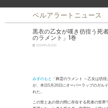
S
k
ベルアラートニュース
i
p
t
黒衣の乙女が嘆き彷徨う死
o
c
のラメント」1巻
o
n
2026年5月20日
t
e
n
t
みずのもと
「葬霊のラメント ～乙女は彷徨
が、本日5月20日にオーバーラップのガル
れた。
この世とあの世の間に存在する死者の世界“