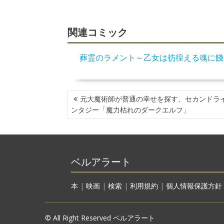
関連コミック
葬霊のラメント～乙女は彷徨える魂に餞
投
元大魔術師が普通の幸せを探す、セカンドラ
稿
ンタジー「魔力枯れのダークエルフ」
ナ
ビ
ゲ
ー
ベルアラート
シ
ョ
ン
本
|
映画
|
検索
|
利用規約
|
個人情報保護方針
© All Right Reserved ベルアラート