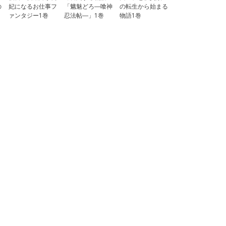
の
妃になるお仕事フ
「魑魅どろ―喰神
の転生から始まる
ァンタジー1巻
忍法帖―」1巻
物語1巻