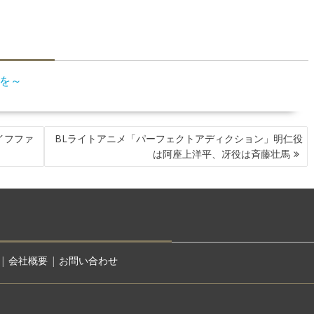
を～
イフファ
BLライトアニメ「パーフェクトアディクション」明仁役
は阿座上洋平、冴役は斉藤壮馬
|
会社概要
|
お問い合わせ