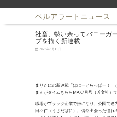
S
k
ベルアラートニュース
i
p
t
社畜、勢い余ってバニーガー
o
c
プを描く新連載
o
n
2026年5月19日
t
e
n
t
まりたにの新連載「はにーとらっぱー！」が
まんがタイムきららMAX7月号（芳文社）
職場がブラック企業で嫌になり、公園で途
田羽仁（うさだばに）。偶然出会った憧れの