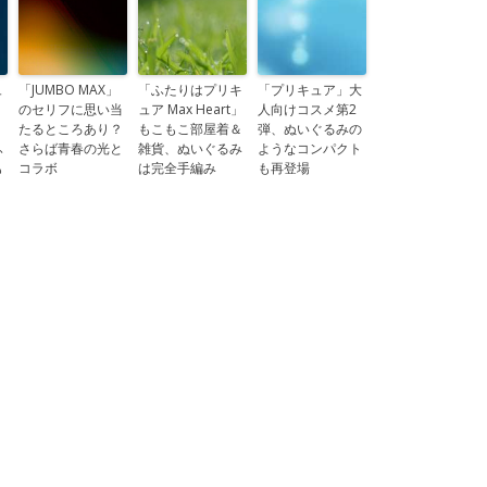
ュ
「JUMBO MAX」
「ふたりはプリキ
「プリキュア」大
のセリフに思い当
ュア Max Heart」
人向けコスメ第2
たるところあり？
もこもこ部屋着＆
弾、ぬいぐるみの
ふ
さらば青春の光と
雑貨、ぬいぐるみ
ようなコンパクト
も
コラボ
は完全手編み
も再登場