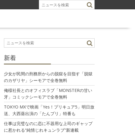
新着
少女が民間の刑務所からの脱獄を目指す「脱獄
のカザリヤ」シーモアで全巻無料
俺様社長とのオフィスラブ「MONSTERの甘い
牙」コミックシーモアで全巻無料
TOKYO MXで映画「Yes！プリキュア5」明日放
送、大西葵出演の「たんプリ」特番も
仕事は完璧なのに恋に不器用な上司のギャップ
に惹かれる“純情じれキュンラブ”新連載