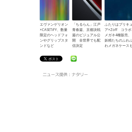
エヴァンゲリオン
「ちるらん」江戸
ふたりはプリキ
×CASETiFY、数量
青春篇、京都決戦
ア×Zoff コラボ
限定のヘッドフォ
篇のビジュアル公
メガネ4種販売、
ンやグリップスタ
開 全世界でも配
妖精たちのふわ
ンドなど
信決定
わメガネケース