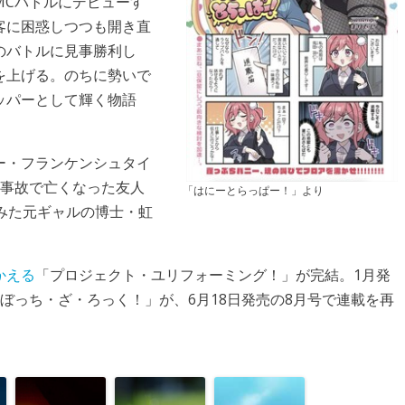
MCバトルにデビューす
客に困惑しつつも開き直
のバトルに見事勝利し
を上げる。のちに勢いで
ッパーとして輝く物語
ー・フランケンシュタイ
る事故で亡くなった友人
「はにーとらっぱー！」より
みた元ギャルの博士・虹
かえる
「プロジェクト・ユリフォーミング！」が完結。1月発
ぼっち・ざ・ろっく！」が、6月18日発売の8月号で連載を再