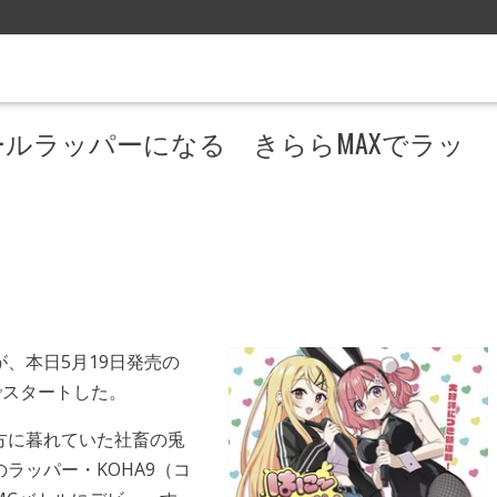
ルラッパーになる きららMAXでラッ
、本日5月19日発売の
でスタートした。
方に暮れていた社畜の兎
ラッパー・KOHA9（コ