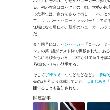
ハク）に誘われ、なぜかバニーガール姿で
る。初の舞台はコハクとの一戦。大勢の観
った羽仁は、自分をさらけ出し、コハクと
て、ラッパー・ハニートラッパーとして名
無職になる羽仁が、新米のバニーガールラ
だ。
また同号には、
ハンバーガー
「コール・ミ
ン」の第1話がゲスト枠で掲載された。あ
たちに再び会うため、20年かけて蘇生を試
乃橋ゆかりらが登場する。
そして
宇崎うそ
「ななどなどなど」、
御家
売の3月号より休載していた、
はまじあき
「
開することも告知された。
関連記事