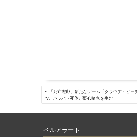
投
「死亡遊戯」新たなゲーム「クラウディビー
稿
PV、バラバラ死体が疑心暗鬼を生む
ナ
ビ
ゲ
ー
ベルアラート
シ
ョ