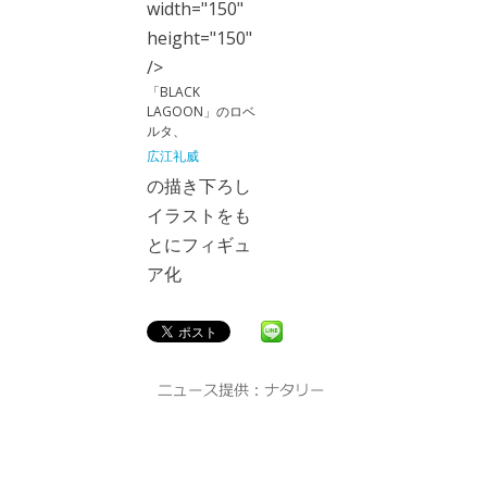
width="150"
height="150"
/>
「BLACK
LAGOON」のロベ
ルタ、
広江礼威
の描き下ろし
イラストをも
とにフィギュ
ア化