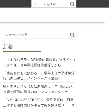
新着
「さよならララ」OP制作の舞台裏に迫るメイキ
ング映像、セル画撮影は設備探しから
「生徒会にも穴はある！」学年主任の平塚敏深
役は内山夕実、メインキャスト出揃う
帰ってきた幼なじみは悪魔のようで…呪われた
令嬢と狂気の司祭のロマンスファンタジー
「DIGIMON BEATBREAK」最終章直前、阿座
上洋平と濱野大輝がキョウ編を振り返りトーク