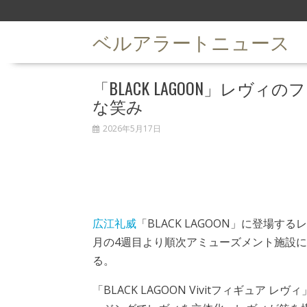
S
k
ベルアラートニュース
i
p
t
「BLACK LAGOON」レ
o
c
な笑み
o
n
2026年5月17日
t
e
n
t
広江礼威
「BLACK LAGOON」に登場す
月の4週目より順次アミューズメント施設
る。
「BLACK LAGOON Vivitフィギュア 