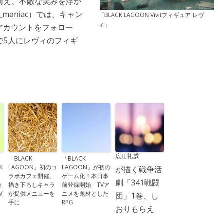
構え、不敵な笑みを浮か
maniac）では、キャン
「BLACK LAGOON Vivitフィギュア レヴ
ィ」
にアカウントをフォロー
で5人にレヴィのフィギ
広江礼威
「BLACK
「BLACK
ス
LAGOON」初のコ
LAGOON」が初の
が描く戦争活
ラボカフェ開催、
ゲーム化！本日事
劇「341戦闘
告
描き下ろしキャラ
前登録開始 TVア
V
が提供メニューを
ニメを題材とした
団」1巻、し
手に
RPG
おりもらえ