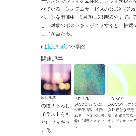
ージングでレヴィを立体化。レヴィが銃を
べている。システムサービスの公式X（@ss_
ペーンを開催中。5月20日23時59分まで
し、対象のポストをリポストすると、抽選
ュアが当たる。
(c)
広江礼威
／小学館
関連記事
広江礼威
「BLACK
「BLACK
LAGOON」GXに
LAGOON」アク
の描き下ろし
最新話掲載 創刊
タ14種付き限定
イラストをも
25周年を記念し付
版 新宿巨大広
録に16種のステッ
やスピンオフのP
とにフィギュ
カー
も
ア化"