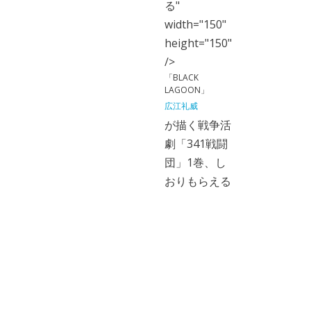
る"
width="150"
height="150"
/>
「BLACK
LAGOON」
広江礼威
が描く戦争活
劇「341戦闘
団」1巻、し
おりもらえる