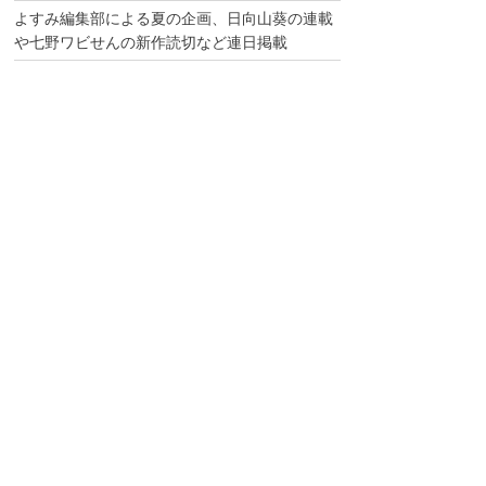
よすみ編集部による夏の企画、日向山葵の連載
や七野ワビせんの新作読切など連日掲載