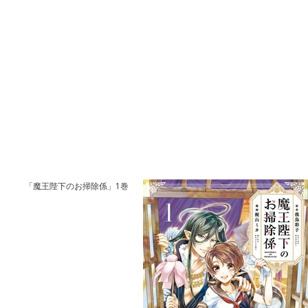
「魔王陛下のお掃除係」1巻