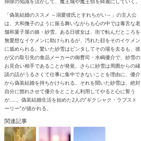
掃除の知識を活かして、魔王城や魔王領を綺麗にしていく。
「偽装結婚のススメ ～溺愛彼氏とすれちがい～」の主人公
は、大和撫子のように振る舞いながらも心の中では毒舌な老
舗和菓子屋の娘・紗雪。ある日彼女は、街で転んだところを
無愛想なイケメンに助けられるが、汚れた顔をそのイケメン
に舐められる。驚いた紗雪はビンタしてその場を去るも、彼
が父の取引先の食品メーカーの御曹司・水嶋優介で、紗雪の
お見合い相手であることが発覚。さらに紗雪は周囲からの縁
談の話がうるさくて仕事に集中できないことを理由に、優介
から偽装結婚を持ちかけられる。それを聞いた紗雪は、絶対
自分に惚れさせて優介をとことん利用してやると心に誓う
が……。偽装結婚生活を始めた2人の“ギクシャク・ラブスト
ーリー”が描かれる。
関連記事