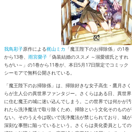
我鳥彩子
原作による
梶山ミカ
「魔王陛下のお掃除係」の1巻
から13巻、
雨宮榮子
「偽装結婚のススメ ～溺愛彼氏とすれ
ちがい～」の1巻から11巻が、本日5月17日限定でコミック
シーモアで無料公開されている。
「魔王陛下のお掃除係」は、掃除好きな女子高生・鷹月さく
らが主人公の異世界ファンタジー。さくらはある日、異世界
に住む魔王の城に迷い込んでしまう。この世界では何かが汚
れたら洗浄魔法で取り除くため、掃除という文化そのものが
ない。そのうえ今は呪いで洗浄魔法が禁じられており、城が
深刻な事態に陥っているという。さくらは美化委員としての