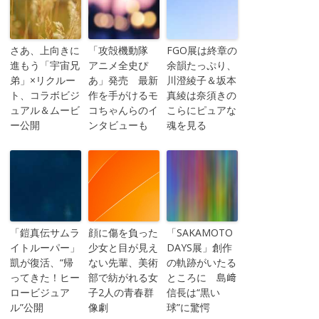
さあ、上向きに
「攻殻機動隊
FGO展は終章の
進もう「宇宙兄
アニメ全史ぴ
余韻たっぷり、
弟」×リクルー
あ」発売 最新
川澄綾子＆坂本
ト、コラボビジ
作を手がけるモ
真綾は奈須きの
ュアル＆ムービ
コちゃんらのイ
こらにピュアな
ー公開
ンタビューも
魂を見る
「鎧真伝サムラ
顔に傷を負った
「SAKAMOTO
イトルーパー」
少女と目が見え
DAYS展」創作
凱が復活、“帰
ない先輩、美術
の軌跡がいたる
ってきた！ヒー
部で紡がれる女
ところに 島﨑
ロービジュア
子2人の青春群
信長は“黒い
ル”公開
像劇
球”に驚愕