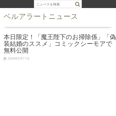
S
k
ベルアラートニュース
i
p
t
o
本日限定！「魔王陛下のお掃除係」「偽
c
装結婚のススメ」コミックシーモアで
o
無料公開
n
t
2026年5月17日
e
n
t