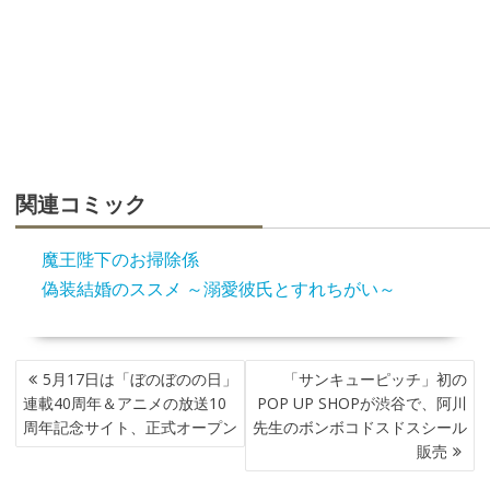
関連コミック
魔王陛下のお掃除係
偽装結婚のススメ ～溺愛彼氏とすれちがい～
投
5月17日は「ぼのぼのの日」
「サンキューピッチ」初の
稿
連載40周年＆アニメの放送10
POP UP SHOPが渋谷で、阿川
ナ
周年記念サイト、正式オープン
先生のボンボコドスドスシール
ビ
販売
ゲ