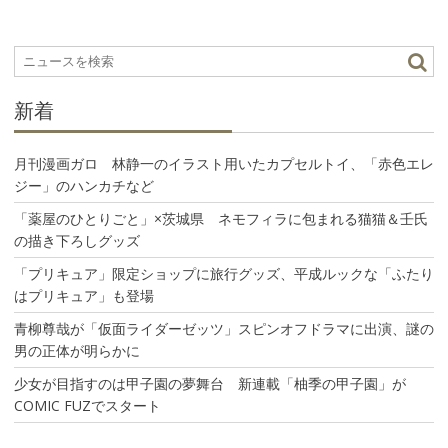
ー
シ
ョ
ン
新着
月刊漫画ガロ 林静一のイラスト用いたカプセルトイ、「赤色エレ
ジー」のハンカチなど
「薬屋のひとりごと」×茨城県 ネモフィラに包まれる猫猫＆壬氏
の描き下ろしグッズ
「プリキュア」限定ショップに旅行グッズ、平成ルックな「ふたり
はプリキュア」も登場
青柳尊哉が「仮面ライダーゼッツ」スピンオフドラマに出演、謎の
男の正体が明らかに
少女が目指すのは甲子園の夢舞台 新連載「柚季の甲子園」が
COMIC FUZでスタート