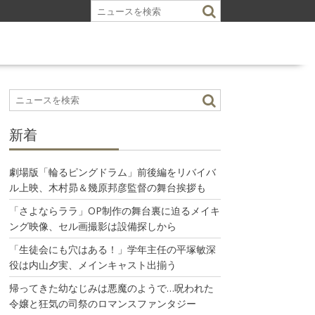
新着
劇場版「輪るピングドラム」前後編をリバイバ
ル上映、木村昴＆幾原邦彦監督の舞台挨拶も
「さよならララ」OP制作の舞台裏に迫るメイキ
ング映像、セル画撮影は設備探しから
「生徒会にも穴はある！」学年主任の平塚敏深
役は内山夕実、メインキャスト出揃う
帰ってきた幼なじみは悪魔のようで…呪われた
令嬢と狂気の司祭のロマンスファンタジー