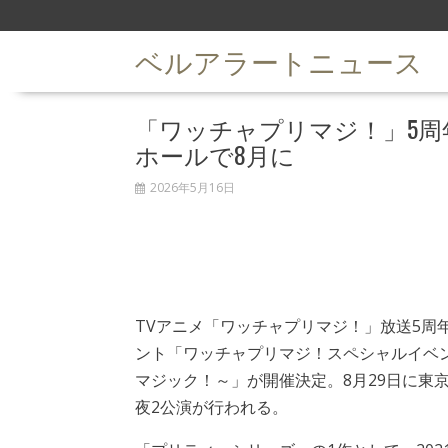
S
k
ベルアラートニュース
i
p
t
「ワッチャプリマジ！」5周
o
c
ホールで8月に
o
n
2026年5月16日
t
e
n
t
TVアニメ「ワッチャプリマジ！」放送5周
ント「ワッチャプリマジ！スペシャルイベン
マジック！～」が開催決定。8月29日に東京・Sh
夜2公演が行われる。