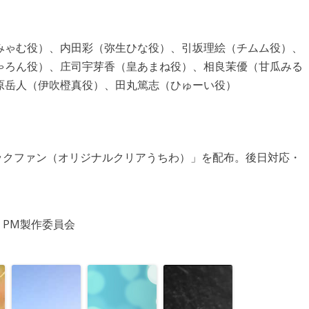
みゃむ役）、内田彩（弥生ひな役）、引坂理絵（チムム役）、
ゃろん役）、庄司宇芽香（皇あまね役）、相良茉優（甘瓜みる
原岳人（伊吹橙真役）、田丸篤志（ひゅーい役）
ジックファン（オリジナルクリアうちわ）」を配布。後日対応・
京 / PM製作委員会