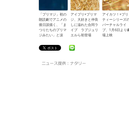
「プリマジ」初の
アイプリ×プリマ
アイカツ！×プリ
朗読劇でアニメの
ジ、大好きと仲良
ティーシリーズ
後日談描く、「ま
しに溢れた合同ラ
バーチャルライ
つりたちのプリマ
イブ ラブジュリ
ブ、1月6日より
ジみたい」と涙
エルら初登場
場上映