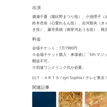
出演
廣瀬千夏（陽比野まつり役）、小池理子（
鈴木杏奈（心愛れもん役）、吉河順央（き
き役）、藤寺美徳（御芽河あうる役）、梶
料金
会場チケット：1万1980円
※会場チケット購入・来場者に「5th マ
郵送不可。
※別途ワンドリンク代が必要。
(c)Ｔ－ＡＲＴＳ / syn Sophia / テレビ東
関連記事