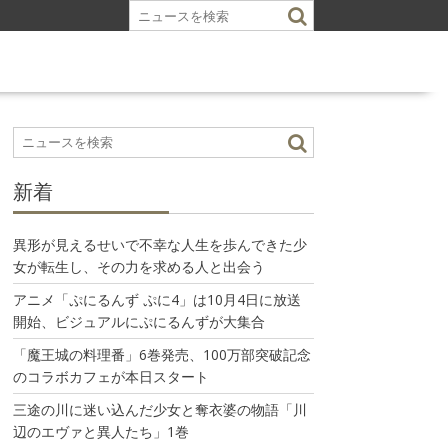
新着
異形が見えるせいで不幸な人生を歩んできた少
女が転生し、その力を求める人と出会う
アニメ「ぷにるんず ぷに4」は10月4日に放送
開始、ビジュアルにぷにるんずが大集合
「魔王城の料理番」6巻発売、100万部突破記念
のコラボカフェが本日スタート
三途の川に迷い込んだ少女と奪衣婆の物語「川
辺のエヴァと異人たち」1巻