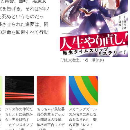
夜と再会。当時、黒魔女
を告げる。それは5年2
も死ぬというものだっ
移させられた進夢は、同
の運命を回避すべく行動
「月虹の教室」1巻（帯付き）
紀
ジャズ部の仲間た
ちっちゃい風紀委
メカニックガール
キ
ちとともに函館か
員の先輩＆デッカ
ズが名車に新たな
指
ら世界を目指す
い問題児の後輩、
命を吹き込む 御
出
「カインズオブブ
体格差百合コメデ
名原雅「レスト
ルー！」1巻
ィ1巻
ア！」1巻