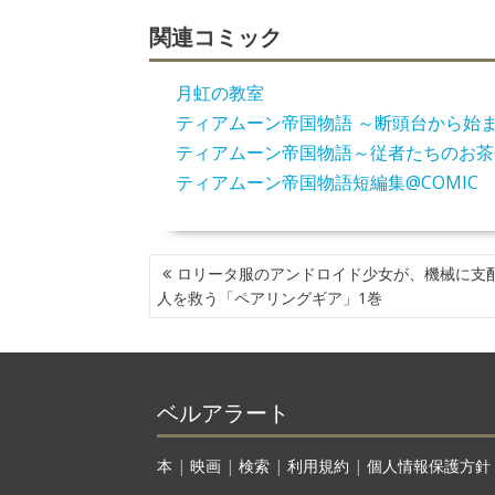
関連コミック
月虹の教室
ティアムーン帝国物語 ～断頭台から始
ティアムーン帝国物語～従者たちのお茶
ティアムーン帝国物語短編集@COMIC
投
ロリータ服のアンドロイド少女が、機械に支
稿
人を救う「ペアリングギア」1巻
ナ
ビ
ゲ
ー
ベルアラート
シ
ョ
ン
本
|
映画
|
検索
|
利用規約
|
個人情報保護方針