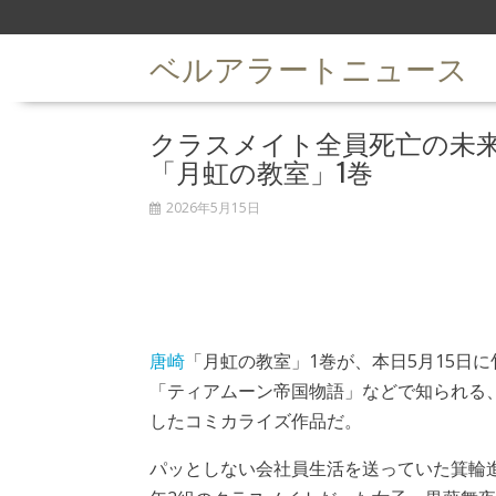
S
k
ベルアラートニュース
i
p
t
クラスメイト全員死亡の未
o
c
「月虹の教室」1巻
o
n
2026年5月15日
t
e
n
t
唐崎
「月虹の教室」1巻が、本日5月15日
「ティアムーン帝国物語」などで知られる
したコミカライズ作品だ。
パッとしない会社員生活を送っていた箕輪