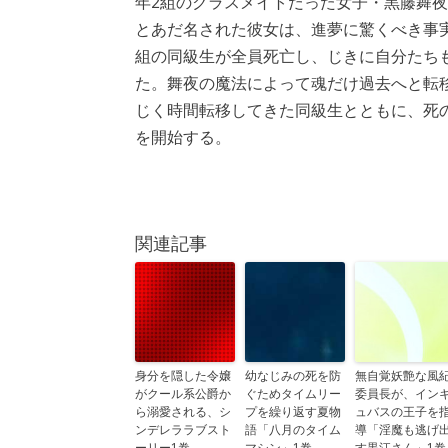
年2組のクラスメイトだった女子・黒藤舞
とあだ名された彼女は、進夢に驚くべき事実
組の同級生が全員死亡し、じきに自分たち
た。舞夜の魔法によって魂だけ過去へと転
じく時間転移してきた同級生とともに、死
を開始する。
関連記事
身分を隠した令嬢
幼なじみの死を防
無自覚妖艶な風
がクール系公爵か
ぐためタイムリー
委員長が、イン
ら溺愛される、シ
プを繰り返す夏物
ュバスの王子を
ンデレララブスト
語「八月のタイム
導「淫魔も逃げ
ーリー1巻
マシン」1巻
す黒江さん」1巻