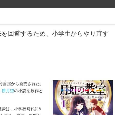
来を回避するため、小学生からやり直す
に竹書房から発売された。
、
餅月望
の小説を原作と
進夢は、小学校時代に5