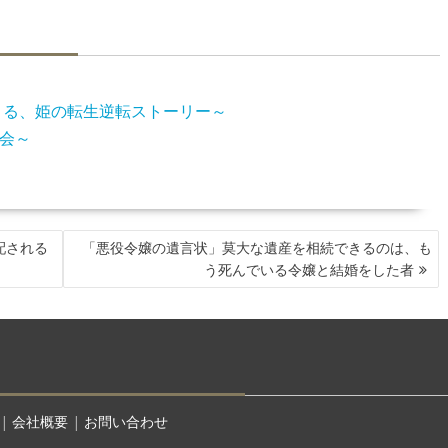
まる、姫の転生逆転ストーリー～
会～
配される
「悪役令嬢の遺言状」莫大な遺産を相続できるのは、も
う死んでいる令嬢と結婚をした者
|
会社概要
|
お問い合わせ