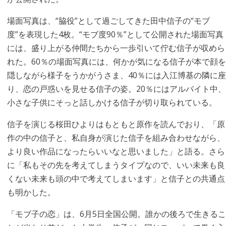
場面写真は、“脇役”として過ごしてきた田中信子の“モブ
度”を表現した4枚。“モブ度90％”として公開された場面写真
には、盛り上がる仲間たちから一歩引いて佇む信子が収めら
れた。60％の場面写真には、何かが気になる信子が本で顔を
隠しながら様子をうかがうさま、40％には入江博基の隣に座
り、恋の戸惑いを見せる信子の姿。20％にはアルバイト中、
小さな子供にそっと話しかける信子が切り取られている。
信子を演じる桜田ひよりはもともと原作を読んでおり、「原
作の中の信子と、私自身が演じた信子を組み合わせながら、
より良い作品になったらいいなと思いました」と語る。さら
に「私もその先を考えてしまうタイプなので、いい未来も良
くない未来も頭の中で考えてしまいます」と信子との共通点
も明かした。
「モブ子の恋」は、6月5日全国公開。誰かの後ろで生きるこ