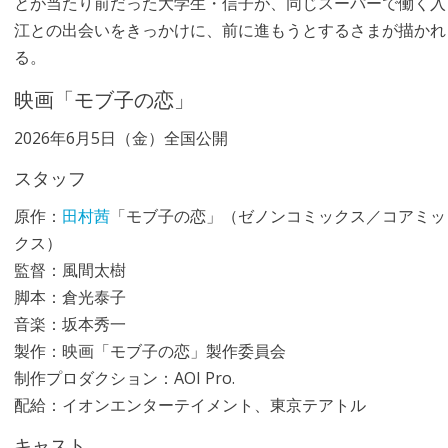
とが当たり前だった大学生・信子が、同じスーパーで働く入
江との出会いをきっかけに、前に進もうとするさまが描かれ
る。
映画「モブ子の恋」
2026年6月5日（金）全国公開
スタッフ
原作：
田村茜
「モブ子の恋」（ゼノンコミックス／コアミッ
クス）
監督：風間太樹
脚本：倉光泰子
音楽：坂本秀一
製作：映画「モブ子の恋」製作委員会
制作プロダクション：AOI Pro.
配給：イオンエンターテイメント、東京テアトル
キャスト