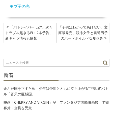
モブ子の恋
投
「パトレイバー EZY」次々
「子供はわかってあげない」文
稿
トラブル起きるFile 2本予告、
庫版発売、競泳女子と書道男子
ナ
新キャラ情報も解禁
のハードボイルドな夏休み
ビ
ゲ
ー
シ
ョ
ン
新着
歪んだ国を正すため、少年は仲間とともに立ち上がる“下剋城”バト
ル「蒼天の巨城国」
映画「CHERRY AND VIRGIN」が「ファンタジア国際映画祭」で観
客賞・金賞を受賞