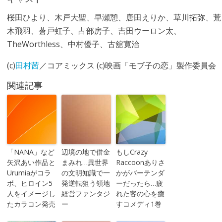
桜田ひより、木戸大聖、早瀬憩、唐田えりか、草川拓弥、荒
木飛羽、蒼戸虹子、占部房子、吉田ウーロン太、
TheWorthless、中村優子、古舘寛治
(c)
田村茜
／コアミックス (c)映画「モブ子の恋」製作委員会
関連記事
「NANA」など
辺境の地で借金
もしCrazy
矢沢あい作品と
まみれ…異世界
Raccoonありさ
Urumiaがコラ
の文明知識で一
かがバーテンダ
ボ、ヒロイン5
発逆転狙う領地
ーだったら…疲
人をイメージし
経営ファンタジ
れた客の心を癒
たカラコン発売
ー
すコメディ1巻