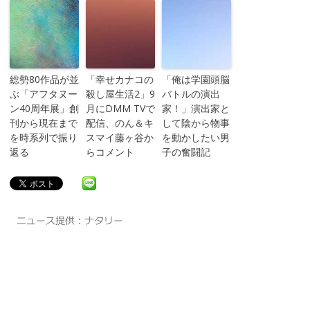
総勢80作品が並
「幸せカナコの
「俺は学園頭脳
ぶ「アフタヌー
殺し屋生活2」9
バトルの演出
ン40周年展」創
月にDMM TVで
家！」演出家と
刊から現在まで
配信、のん＆キ
して陰から物事
を時系列で振り
スマイ藤ヶ谷か
を動かしたい男
返る
らコメント
子の奮闘記