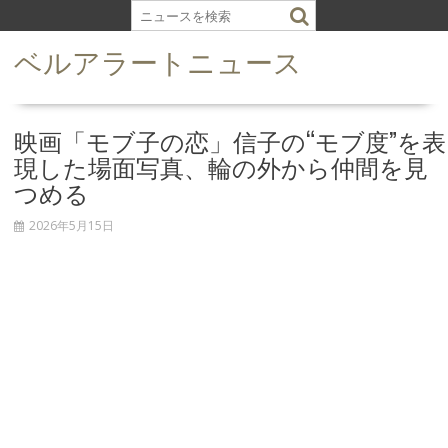
S
k
ベルアラートニュース
i
p
t
o
映画「モブ子の恋」信子の“モブ度”を表
c
現した場面写真、輪の外から仲間を見
o
つめる
n
t
2026年5月15日
e
n
t