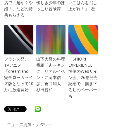
店で「超かぐや
優しき少年のほ
いごはんを召し
姫！」などの特
っこり冒険譚
上がれ！」1巻
典もらえる
フランス発、
山下大輝の料理
「SHIORI
TVアニメ
番組「肉ッキン
EXPERIENCE」
「dreamland」
グ」リアルイベ
恒例のWebサイ
完全ローカライ
ントに岡本信
ン会、26巻発売
ズ版となって10
彦、蒼井翔太、
記念で 描き下
月に放送開始
杉田智和
ろしのペーパー
も