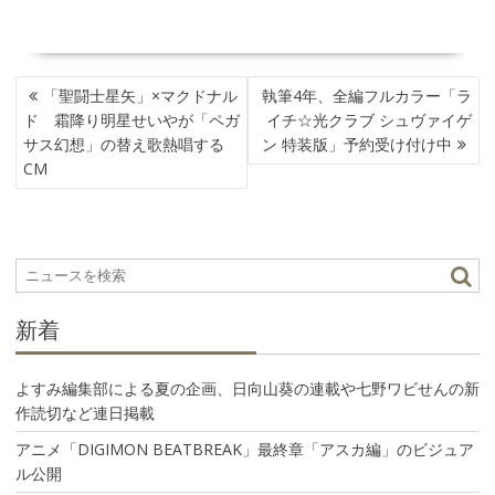
投
「聖闘士星矢」×マクドナル
執筆4年、全編フルカラー「ラ
稿
ド 霜降り明星せいやが「ペガ
イチ☆光クラブ シュヴァイゲ
ナ
サス幻想」の替え歌熱唱する
ン 特装版」予約受け付け中
ビ
CM
ゲ
ー
シ
ョ
ン
新着
よすみ編集部による夏の企画、日向山葵の連載や七野ワビせんの新
作読切など連日掲載
アニメ「DIGIMON BEATBREAK」最終章「アスカ編」のビジュア
ル公開