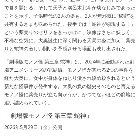
で幕を開ける。そして天子と溝呂木北斗が幼なじみであった
ことを示す、子供時代の2人の姿も。2人が無邪気に“秘密”を
共有するさまも収められた。後半では「蛇神が顕現する！」
という薬売りのセリフをきっかけに、映像はさらに妖しく、
不穏な空気に。大奥誕生に深く関わる天局の姿に加え、薬売
りと蛇神の激しい闘いを予感させる場面も映し出された。
「劇場版モノノ怪 第三章 蛇神」は、2024年に始動された劇
場アニメシリーズの完結編。モノノ怪が関わる2つの事件を
経た大奥に、女中が身体をねじり潰され絞め殺されるという
新たな怪事件が発生する。大奥の負の歴史そのものと言える
モノノ怪に薬売りが立ち向かうが、かつてないほどの窮地に
追い詰められていく。
「劇場版モノノ怪 第三章 蛇神」
2026年5月29日（金）公開