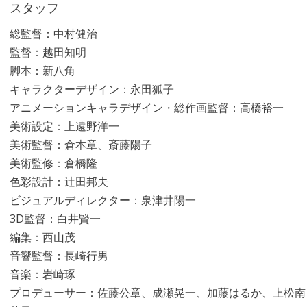
スタッフ
総監督：中村健治
監督：越田知明
脚本：新八角
キャラクターデザイン：永田狐子
アニメーションキャラデザイン・総作画監督：高橋裕一
美術設定：上遠野洋一
美術監督：倉本章、斎藤陽子
美術監修：倉橋隆
色彩設計：辻󠄀田邦夫
ビジュアルディレクター：泉津井陽一
3D監督：白井賢一
編集：西山茂
音響監督：長崎行男
音楽：岩崎琢
プロデューサー：佐藤公章、成瀬晃一、加藤はるか、上松南