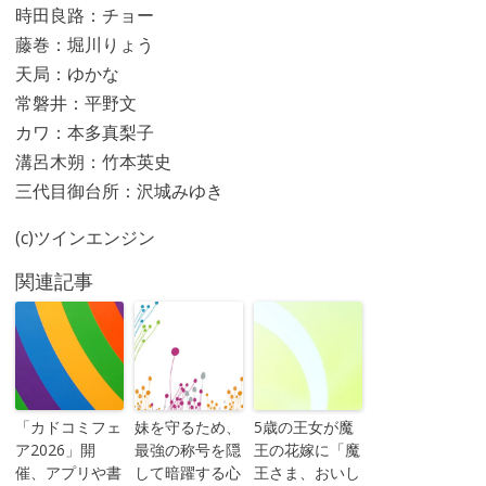
時田良路：チョー
藤巻：堀川りょう
天局：ゆかな
常磐井：平野文
カワ：本多真梨子
溝呂木朔：竹本英史
三代目御台所：沢城みゆき
(c)ツインエンジン
関連記事
「カドコミフェ
妹を守るため、
5歳の王女が魔
ア2026」開
最強の称号を隠
王の花嫁に「魔
催、アプリや書
して暗躍する心
王さま、おいし