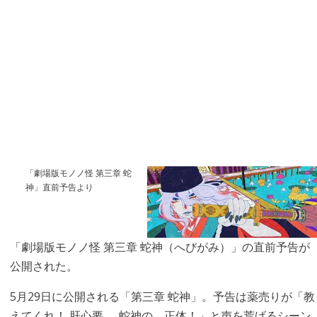
「劇場版モノノ怪 第三章 蛇
神」直前予告より
「劇場版モノノ怪 第三章 蛇神（へびがみ）」の直前予告が
公開された。
5月29日に公開される「第三章 蛇神」。予告は薬売りが「教
えてくれ！ 肝心要……蛇神の、正体！」と声を荒げるシーン