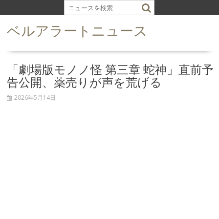
S
k
ベルアラートニュース
i
p
t
o
「劇場版モノノ怪 第三章 蛇神」直前予
c
告公開、薬売りが声を荒げる
o
n
2026年5月14日
t
e
n
t