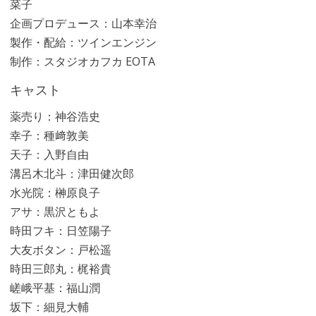
菜子
企画プロデュース：山本幸治
製作・配給：ツインエンジン
制作：スタジオカフカ EOTA
キャスト
薬売り：神谷浩史
幸子：種﨑敦美
天子：入野自由
溝呂木北斗：津田健次郎
水光院：榊󠄀原良子
アサ：黒沢ともよ
時田フキ：日笠陽子
大友ボタン：戸松遥
時田三郎丸：梶裕貴
嵯峨平基：福山潤
坂下：細見大輔