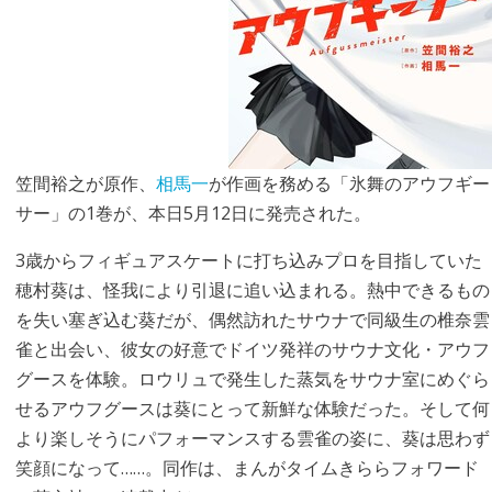
笠間裕之が原作、
相馬一
が作画を務める「氷舞のアウフギー
サー」の1巻が、本日5月12日に発売された。
3歳からフィギュアスケートに打ち込みプロを目指していた
穂村葵は、怪我により引退に追い込まれる。熱中できるもの
を失い塞ぎ込む葵だが、偶然訪れたサウナで同級生の椎奈雲
雀と出会い、彼女の好意でドイツ発祥のサウナ文化・アウフ
グースを体験。ロウリュで発生した蒸気をサウナ室にめぐら
せるアウフグースは葵にとって新鮮な体験だった。そして何
より楽しそうにパフォーマンスする雲雀の姿に、葵は思わず
笑顔になって……。同作は、まんがタイムきららフォワード