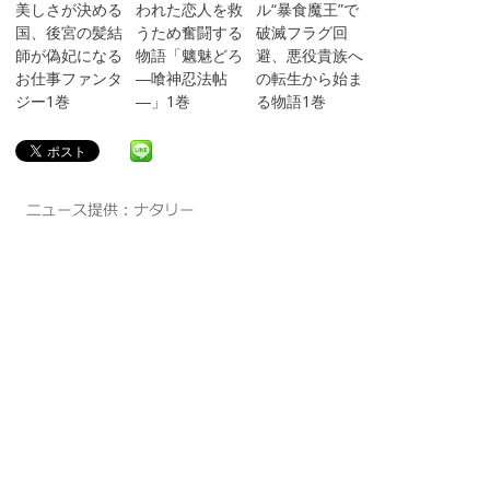
美しさが決める
われた恋人を救
ル“暴食魔王”で
国、後宮の髪結
うため奮闘する
破滅フラグ回
師が偽妃になる
物語「魑魅どろ
避、悪役貴族へ
お仕事ファンタ
―喰神忍法帖
の転生から始ま
ジー1巻
―」1巻
る物語1巻