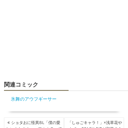
関連コミック
氷舞のアウフギーサー
投
ショタおに怪異BL「僕の愛
「しゅごキャラ！」×浅草花や
稿