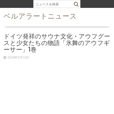
S
k
ベルアラートニュース
i
p
t
o
ドイツ発祥のサウナ文化・アウフグー
c
スと少女たちの物語「氷舞のアウフギ
o
ーサー」1巻
n
t
2026年5月12日
e
n
t