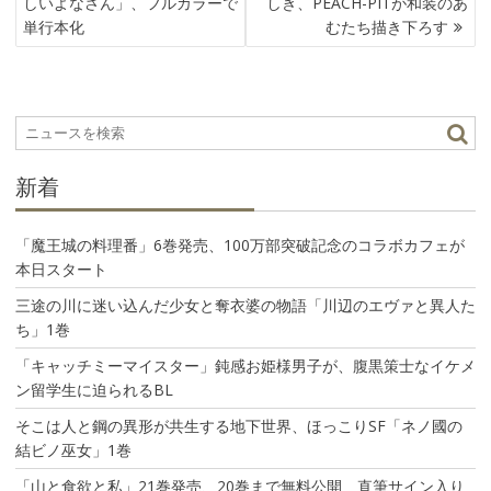
しいよなさん」、フルカラーで
しき、PEACH-PITが和装のあ
ナ
単行本化
むたち描き下ろす
ビ
ゲ
ー
シ
ョ
ン
新着
「魔王城の料理番」6巻発売、100万部突破記念のコラボカフェが
本日スタート
三途の川に迷い込んだ少女と奪衣婆の物語「川辺のエヴァと異人た
ち」1巻
「キャッチミーマイスター」鈍感お姫様男子が、腹黒策士なイケメ
ン留学生に迫られるBL
そこは人と鋼の異形が共生する地下世界、ほっこりSF「ネノ國の
結ビノ巫女」1巻
「山と食欲と私」21巻発売、20巻まで無料公開 直筆サイン入り