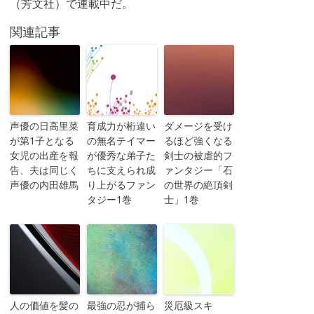
（芳文社）で連載中だ。
関連記事
声優の日高里菜
育成力が桁違い
ダメージを受け
が第1子となる
の無名テイマー
るほど強くなる
女児の出産を報
が優秀な弟子た
剣士の被虐的フ
告、夫は同じく
ちに支えられ成
ァンタジー「石
声優の内田雄馬
り上がるファン
の世界の絶頂剣
タジー1巻
士」1巻
人の価値を髪の
最強の忍が捕ら
災厄級スキ