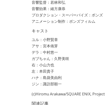
音響監督：若林和弘
音響効果：緒方康恭
プロダクション・スーパーバイズ：ボンズ
アニメーション制作：ボンズフィルム
キャスト
ユル：小野賢章
アサ：宮本侑芽
デラ：中村悠一
ガブちゃん：久野美咲
右：小山力也
左：本田貴子
ハナ：島袋美由利
ジン：諏訪部順一
(c)Hiromu Arakawa/SQUARE ENIX, Projec
関連記事