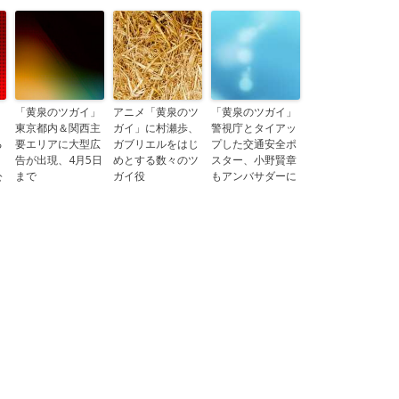
」
「黄泉のツガイ」
アニメ「黄泉のツ
「黄泉のツガイ」
東京都内＆関西主
ガイ」に村瀬歩、
警視庁とタイアッ
る
要エリアに大型広
ガブリエルをはじ
プした交通安全ポ
告が出現、4月5日
めとする数々のツ
スター、小野賢章
公
まで
ガイ役
もアンバサダーに