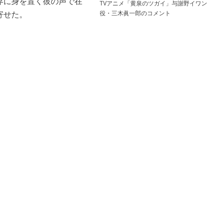
界に身を置く彼の声で在
TVアニメ「黄泉のツガイ」与謝野イワン
役・三木眞一郎のコメント
寄せた。