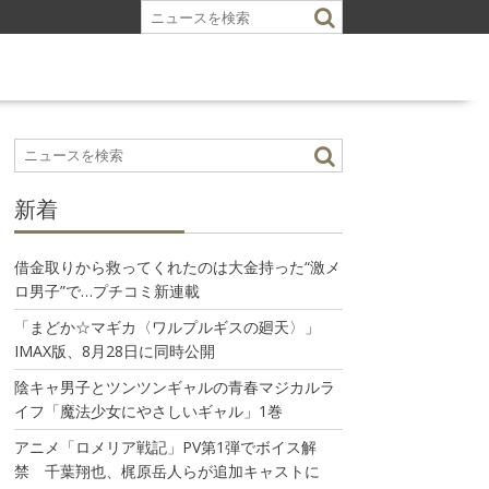
新着
借金取りから救ってくれたのは大金持った“激メ
ロ男子”で…プチコミ新連載
「まどか☆マギカ〈ワルプルギスの廻天〉」
IMAX版、8月28日に同時公開
陰キャ男子とツンツンギャルの青春マジカルラ
イフ「魔法少女にやさしいギャル」1巻
アニメ「ロメリア戦記」PV第1弾でボイス解
禁 千葉翔也、梶原岳人らが追加キャストに