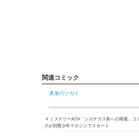
関連コミック
黄泉のツガイ
投
ミステリーADV「シロナガス島への帰還」コ
稿
ズが別冊少年マガジンでスタート
ナ
ビ