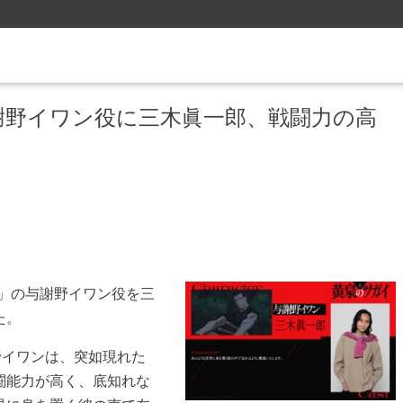
謝野イワン役に三木眞一郎、戦闘力の高
」の与謝野イワン役を三
た。
野イワンは、突如現れた
闘能力が高く、底知れな