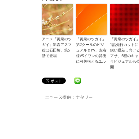
アニメ「黄泉のツ
「黄泉のツガイ」
「黄泉のツガイ
ガイ」影森アスマ
第2クールのビジ
1話先行カットに
役は石田彰、第5
ュアル＆PV、左右
鋭い眼差し向け
話で登場
様VSイワンの背後
アサ、6種のキャ
に弓矢構えるユル
ラビジュアルも
開