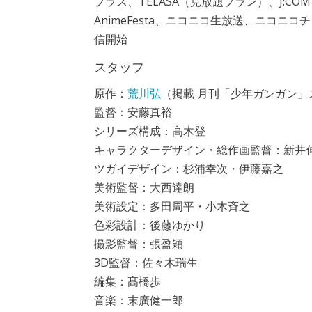
プラス、TELASA（見放題プラン）、J:COM
AnimeFesta、ニコニコ生放送、ニコニコチ
信開始
スタッフ
原作：
荒川弘
（掲載 月刊「少年ガンガン
監督：安藤真裕
シリーズ構成：高木登
キャラクターデザイン・総作画監督：新井
ツガイデザイン：杉浦幸次・伊藤嘉之
美術監督：大西達朗
美術設定：多田周平・小木斉之
色彩設計：後藤ゆかり
撮影監督：張盈穎
3D監督：佐々木瑞生
編集：髙橋歩
音楽：末廣健一郎