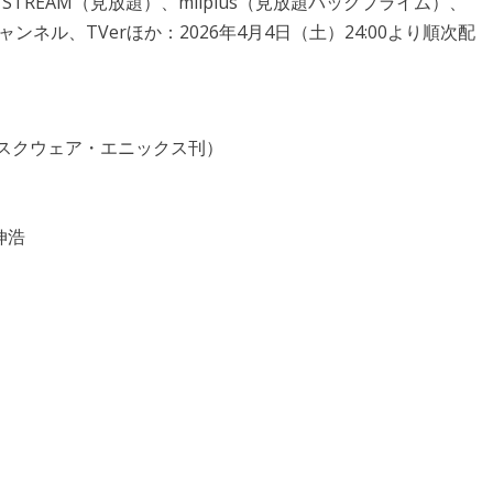
 STREAM（見放題）、milplus（見放題パックプライム）、
ャンネル、TVerほか：2026年4月4日（土）24:00より順次配
」スクウェア・エニックス刊）
伸浩