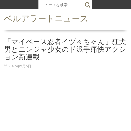
S
k
ベルアラートニュース
i
p
t
o
「マイペース忍者イヅ々ちゃん」狂犬
c
男とニンジャ少女のド派手痛快アクシ
o
ョン新連載
n
t
2026年5月8日
e
n
t