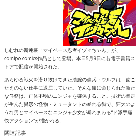
しむれの新連載「マイペース忍者イヅ々ちゃん」が、
comipo comics作品として登場。本日5月8日に各電子書籍ス
トアで配信が開始された。
あらゆる戦火を潜り抜けてきた凄腕の傭兵・ウルフは、歯ご
たえのない仕事に退屈していた。そんな彼に命じられた新た
な任務は、正体不明のニンジャを確保すること。技術の暴走
が生んだ異形の怪物・ミュータントの暴れる街で、狂犬のよ
うな男とマイペースなニンジャ少女が暴れまわる“ド派手痛
快アクション”が描かれる。
関連記事