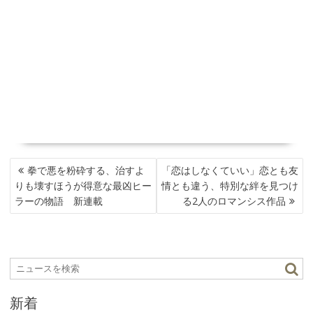
投
拳で悪を粉砕する、治すよ
「恋はしなくていい」恋とも友
稿
りも壊すほうが得意な最凶ヒー
情とも違う、特別な絆を見つけ
ナ
ラーの物語 新連載
る2人のロマンシス作品
ビ
ゲ
ー
シ
ョ
ン
新着