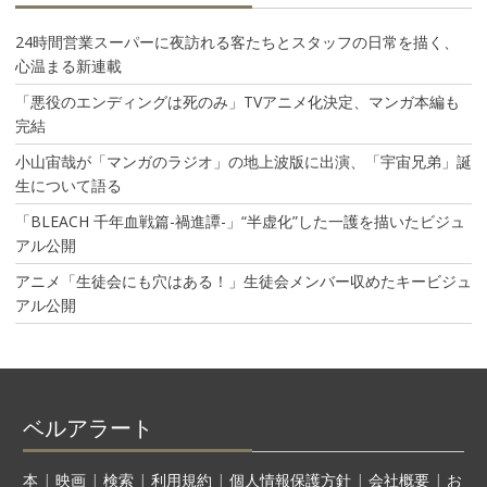
24時間営業スーパーに夜訪れる客たちとスタッフの日常を描く、
心温まる新連載
「悪役のエンディングは死のみ」TVアニメ化決定、マンガ本編も
完結
小山宙哉が「マンガのラジオ」の地上波版に出演、「宇宙兄弟」誕
生について語る
「BLEACH 千年血戦篇-禍進譚-」“半虚化”した一護を描いたビジュ
アル公開
アニメ「生徒会にも穴はある！」生徒会メンバー収めたキービジュ
アル公開
ベルアラート
本
|
映画
|
検索
|
利用規約
|
個人情報保護方針
|
会社概要
|
お