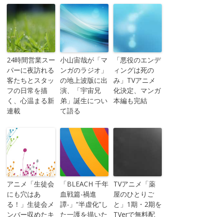
24時間営業スー
小山宙哉が「マ
「悪役のエンデ
パーに夜訪れる
ンガのラジオ」
ィングは死の
客たちとスタッ
の地上波版に出
み」TVアニメ
フの日常を描
演、「宇宙兄
化決定、マンガ
く、心温まる新
弟」誕生につい
本編も完結
連載
て語る
アニメ「生徒会
「BLEACH 千年
TVアニメ「薬
にも穴はあ
血戦篇-禍進
屋のひとりご
る！」生徒会メ
譚-」“半虚化”し
と」1期・2期を
ンバー収めたキ
た一護を描いた
TVerで無料配