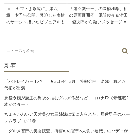
投
「ヤマトよ永遠に」第六
「遊☆戯☆王」の高橋和希、初
稿
章 本予告公開、緊迫した表情
の原画展開催 風間俊介＆津田
ナ
のサーシャ描いたビジュアルも
健次郎から熱いメッセージ
ビ
ゲ
ー
シ
ョ
ン
新着
「パトレイバー EZY」File 3は来年3月、特報公開 名塚佳織と八
代拓が出演
悪役令嬢が魔王の胃袋を掴むグルメ作品など、コロナEXで新連載2
本がスタート
ちょろかわいい天才美少女三姉妹に気に入られた、居候男子のハー
レムラブコメ1巻
「グルメ警部の美食捜査」御曹司の警部×大食い運転手のバディが