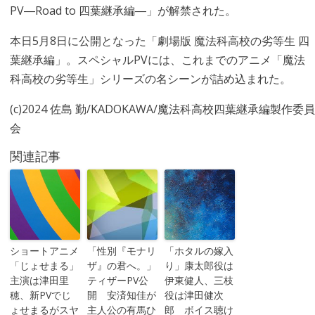
PV―Road to 四葉継承編―」が解禁された。
本日5月8日に公開となった「劇場版 魔法科高校の劣等生 四
葉継承編」。スペシャルPVには、これまでのアニメ「魔法
科高校の劣等生」シリーズの名シーンが詰め込まれた。
(c)2024 佐島 勤/KADOKAWA/魔法科⾼校四葉継承編製作委員
会
関連記事
ショートアニメ
「性別『モナリ
「ホタルの嫁入
「じょせまる」
ザ』の君へ。」
り」康太郎役は
主演は津田里
ティザーPV公
伊東健人、三枝
穂、新PVでじ
開 安済知佳が
役は津田健次
ょせまるがスヤ
主人公の有馬ひ
郎 ボイス聴け