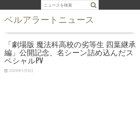
S
k
ベルアラートニュース
i
p
t
o
「劇場版 魔法科高校の劣等生 四葉継承
c
編」公開記念、名シーン詰め込んだス
o
ペシャルPV
n
t
2026年5月8日
e
n
t