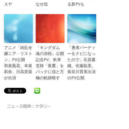
スヤ
なせ役
る新PVも
アニメ「凶乱令
「キングダム
「勇者パーティ
嬢ニア・リスト
魂の決戦」公開
ーをクビになっ
ン」PV公開
記念PV、米津
たので」石原夏
和泉風花、本泉
玄師「夜鷹」を
織、佐藤聡美、
莉奈、日高里菜
バックに信と万
長谷川育美出演
が出演
極の軌跡映す
のPV公開