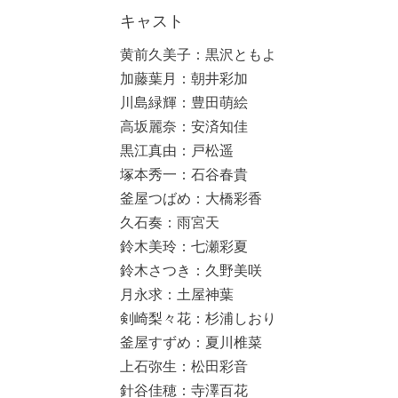
キャスト
黄前久美子：黒沢ともよ
加藤葉月：朝井彩加
川島緑輝：豊田萌絵
高坂麗奈：安済知佳
黒江真由：戸松遥
塚本秀一：石谷春貴
釜屋つばめ：大橋彩香
久石奏：雨宮天
鈴木美玲：七瀬彩夏
鈴木さつき：久野美咲
月永求：土屋神葉
剣崎梨々花：杉浦しおり
釜屋すずめ：夏川椎菜
上石弥生：松田彩音
針谷佳穂：寺澤百花