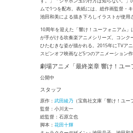
す。」「シャボン玉の行方は知らない。」
ムで1つを配布。表紙には、総作画監督・
池田和美による描き下ろしイラストが使用
10周年を迎えた「響け！ユーフォニアム」
が手がける吹奏楽アニメシリーズ。コンク
ひたむきな姿が描かれる。2015年にTVア
スピンオフ映画など5つのアニメーション
劇場アニメ「最終楽章 響け！ユー
公開中
スタッフ
原作：
武田綾乃
（宝島社文庫「響け！ユー
監督：小川太一
総監督：石原立也
脚本：
花田十輝
キャラクターデザイン：池田晶子、池田和