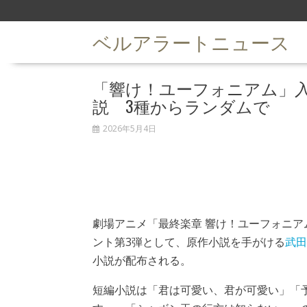
S
k
ベルアラートニュース
i
p
t
「響け！ユーフォニアム」
o
c
説 3種からランダムで
o
n
2026年5月4日
t
e
n
t
劇場アニメ
「最終楽章 響け！ユーフォニア
ント第3弾として、原作小説を手がける
武田
小説が配布される。
短編小説は「君は可愛い、君が可愛い」「