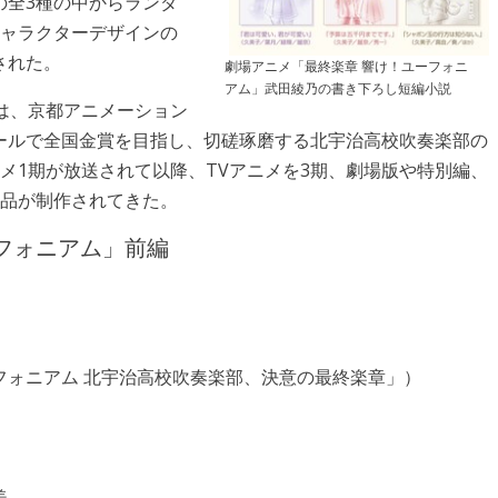
の全3種の中からランダ
キャラクターデザインの
された。
劇場アニメ「最終楽章 響け！ユーフォニ
アム」武田綾乃の書き下ろし短編小説
は、京都アニメーション
ールで全国金賞を目指し、切磋琢磨する北宇治高校吹奏楽部の
ニメ1期が放送されて以降、TVアニメを3期、劇場版や特別編、
作品が制作されてきた。
フォニアム」前編
フォニアム 北宇治高校吹奏楽部、決意の最終楽章」）
美