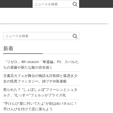
新着
「リゼロ」4th season「奪還編」PV、スバルた
ちの葛藤や新たな敵の存在描く
古書店カフェが舞台の物語＆詐欺師と狐憑き少
女の怪異ファンタジー、姉プチW新連載
怒られた？ “しょぼしょぼ”フリーレンとシュタ
ルク、“むっすー”フェルンがプライズ化
“芋けんぴ 髪に付いてたよ”が顔はめパネルに！
芋けんぴを付けて恋に落ちよう