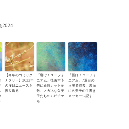
024
台
【今年のコミック
「響け！ユーフォ
「響け！ユーフォ
前
ナタリー】2022年
ニアム」後編本予
ニアム」7週目の
マ
の注目ニュースを
告に新規カット多
入場者特典、裏面
ん
振り返る
数、メガネな久美
に久美子の手書き
メ
子たちのムビチケ
メッセージ記す
書
も