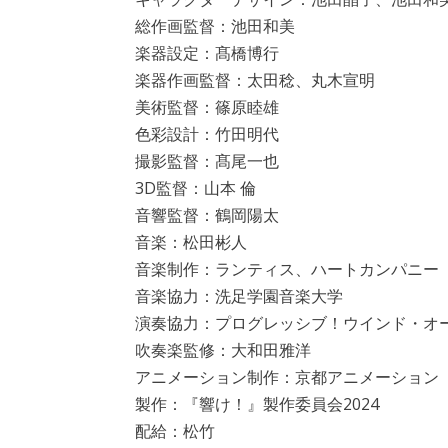
総作画監督：池田和美
楽器設定：髙橋博行
楽器作画監督：太田稔、丸木宣明
美術監督：篠原睦雄
色彩設計：竹田明代
撮影監督：髙尾一也
3D監督：山本 倫
音響監督：鶴岡陽太
音楽：松田彬人
音楽制作：ランティス、ハートカンパニー
音楽協力：洗足学園音楽大学
演奏協力：プログレッシブ！ウインド・オ
吹奏楽監修：大和田雅洋
アニメーション制作：京都アニメーション
製作：『響け！』製作委員会2024
配給：松竹