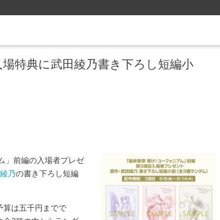
入場特典に武田綾乃書き下ろし短編小
ム」前編
の入場者プレゼ
綾乃
の書き下ろし短編
予算は五千円までで