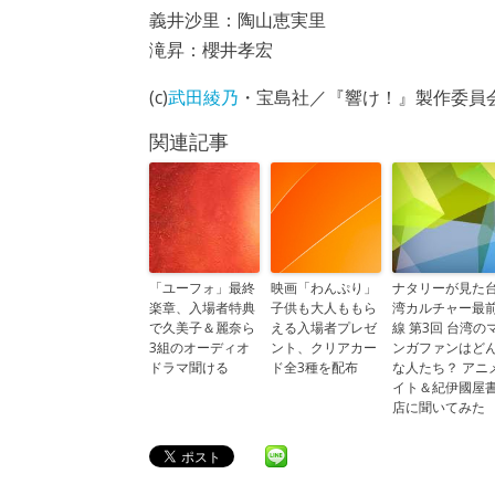
義井沙里：陶山恵実里
滝昇：櫻井孝宏
(c)
武田綾乃
・宝島社／『響け！』製作委員会2
関連記事
「ユーフォ」最終
映画「わんぷり」
ナタリーが見た
楽章、入場者特典
子供も大人ももら
湾カルチャー最
で久美子＆麗奈ら
える入場者プレゼ
線 第3回 台湾の
3組のオーディオ
ント、クリアカー
ンガファンはど
ドラマ聞ける
ド全3種を配布
な人たち？ アニ
イト＆紀伊國屋
店に聞いてみた