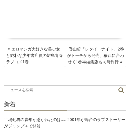
投
エロマンガ大好きな美少女
香山哲「レタイトナイト」2巻
稿
と純朴な少年書店員の離島青春
がトーチから発売、移籍に合わ
ナ
ラブコメ1巻
せて1巻再編集版も同時刊行
ビ
ゲ
ー
シ
ョ
ン
新着
工場勤務の青年が惹かれたのは……2001年が舞台のラブストーリー
がジャンプ＋で開始