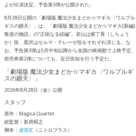
よが出演決定。予告第3弾が公開された。
8月28日公開の「劇場版 魔法少女まどか☆マギカ〈ワルプル
ギスの廻天〉」は、「劇場版 魔法少女まどか☆マギカ[新編]
叛逆の物語」の“正統なる続編”。若山は紫丁香（しちょう
か）役、黒沢はセルマ・テレーゼ役をそれぞれ演じる。な
お、予告第3弾は5月中旬以降から全国の映画館で上映予定。
前売券第2弾についても、近日告知を行う予定だ。
「劇場版 魔法少女まどか☆マギカ〈ワルプルギ
スの廻天〉」
2026年8月28日（金）公開
スタッフ
原作：Magica Quartet
総監督：新房昭之
脚本：
虚淵玄
（ニトロプラス）