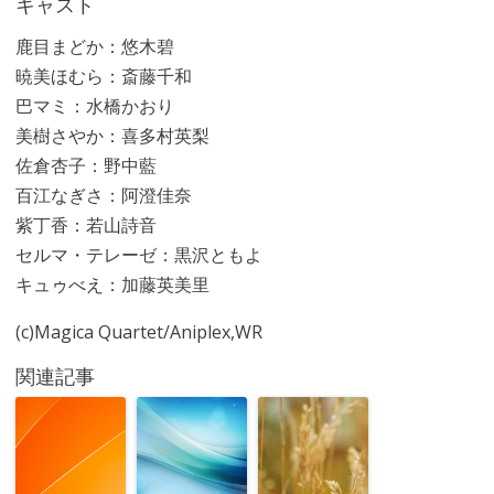
キャスト
鹿目まどか：悠木碧
暁美ほむら：斎藤千和
巴マミ：水橋かおり
美樹さやか：喜多村英梨
佐倉杏子：野中藍
百江なぎさ：阿澄佳奈
紫丁香：若山詩音
セルマ・テレーゼ：黒沢ともよ
キュゥべえ：加藤英美里
(c)Magica Quartet/Aniplex,WR
関連記事