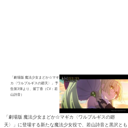
「劇場版 魔法少女まどか☆マギ
カ〈ワルプルギスの廻天〉」予
告第3弾より、紫丁香（CV：若
山詩音）
「劇場版 魔法少女まどか☆マギカ〈ワルプルギスの廻
天〉」に登場する新たな魔法少女役で、若山詩音と黒沢とも