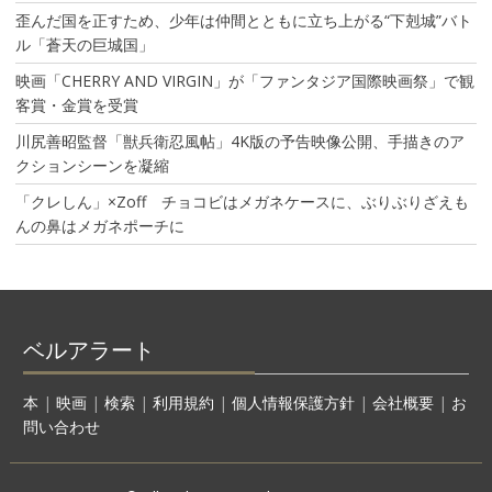
歪んだ国を正すため、少年は仲間とともに立ち上がる“下剋城”バト
ル「蒼天の巨城国」
映画「CHERRY AND VIRGIN」が「ファンタジア国際映画祭」で観
客賞・金賞を受賞
川尻善昭監督「獣兵衛忍風帖」4K版の予告映像公開、手描きのア
クションシーンを凝縮
「クレしん」×Zoff チョコビはメガネケースに、ぶりぶりざえも
んの鼻はメガネポーチに
ベルアラート
本
|
映画
|
検索
|
利用規約
|
個人情報保護方針
|
会社概要
|
お
問い合わせ