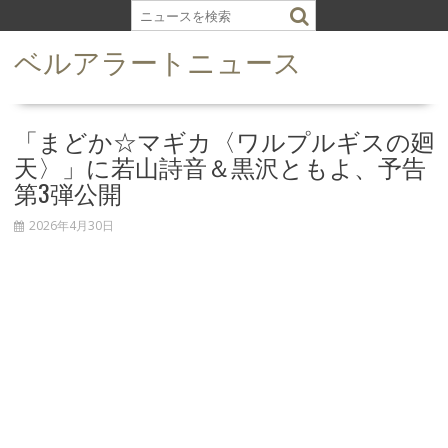
S
k
ベルアラートニュース
i
p
t
o
「まどか☆マギカ〈ワルプルギスの廻
c
天〉」に若山詩音＆黒沢ともよ、予告
o
第3弾公開
n
t
2026年4月30日
e
n
t