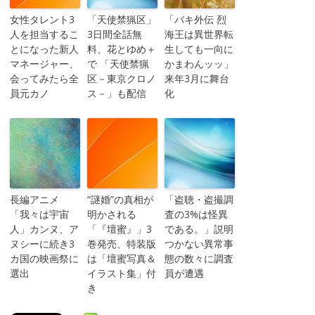
女性タレント3
「天使禁猟区」
「バキ外伝 烈
人を担当するこ
3日間全話無
海王は異世界転
とになった新人
料、花とゆめ＋
生しても一向に
マネージャー、
で 「天使禁猟
かまわんッッ」
会ってみたら全
区－東京クロノ
来年3月に舞台
員元カノ
ス－」も配信
化
長編アニメ
“謎婚”の真相が
「盗聴・盗撮調
「我々は宇宙
明かされる
査の3%は怪異
人」カンヌ、ア
「『壇蜜』」3
である。」説明
ヌシーに続き3
巻発売、特装版
つかない異常事
カ国の映画祭に
は「壇蜜写真＆
態の数々に調査
選出
イラスト集」付
員が遭遇
き