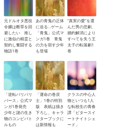
元ドルオタ悪役
あの青鬼の正体
“真実の愛”を選
令嬢は断罪を回
に迫る…ゲーム
んだ男の悲劇、
避したい 推し
「青鬼」公式マ
婚約解消により
に激似の精霊と
ンガ1巻 青鬼
すべてを失う王
契約し奮闘する
の力を宿す少年
太子の転落劇1
物語1巻
も登場
巻
「逆転バリバリ
「運命の巻戻
クラスの中心人
バース」公式マ
士」1巻の特別
物といつも1人
ンガ1巻発売
版 表紙は描き
な転校生の青春
少年と謎の生き
下ろし、キャラ
譚「ビタースイ
物のコンビバト
クターブックに
ートナイトシェ
ルもの
は新情報も
ード」