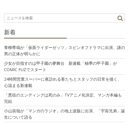
ー
シ
ョ
ン
新着
青柳尊哉が「仮面ライダーゼッツ」スピンオフドラマに出演、謎の
男の正体が明らかに
少女が目指すのは甲子園の夢舞台 新連載「柚季の甲子園」が
COMIC FUZでスタート
24時間営業スーパーに夜訪れる客たちとスタッフの日常を描く、
心温まる新連載
「悪役のエンディングは死のみ」TVアニメ化決定、マンガ本編も
完結
小山宙哉が「マンガのラジオ」の地上波版に出演、「宇宙兄弟」誕
生について語る