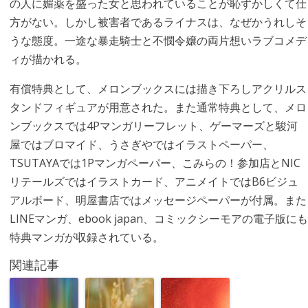
の人に媚薬を盛った女と思われていることが恥ずかしくて仕
方がない。しかし被害者であるライナスは、なぜかうれしそ
うな態度。一途な暴走騎士と不憫令嬢の両片想いラブコメデ
ィが描かれる。
有償特典として、メロンブックスには描き下ろしアクリルス
タンドフィギュアが用意された。また通常特典として、メロ
ンブックスでは4Pマンガリーフレット、ゲーマーズと駿河
屋ではブロマイド、うさぎやではイラストペーパー、
TSUTAYAでは1Pマンガペーパー、こみらの！参加店とNIC
リテールズではイラストカード、アニメイトではB6ビジュ
アルボード、明屋書店ではメッセージペーパーが付属。また
LINEマンガ、ebook japan、コミックシーモアの電子版にも
特典マンガが収録されている。
関連記事