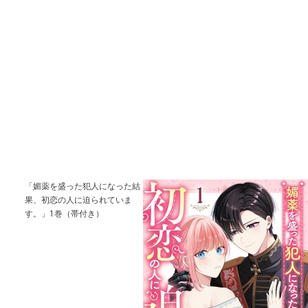
「媚薬を盛った犯人になった結
果、初恋の人に迫られていま
す。」1巻（帯付き）