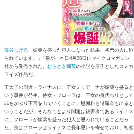
苺谷しげる
「媚薬を盛った犯人になった結果、初恋の人に迫
られています。」1巻が、本日4月28日にマイクロマガジン
社から発売された。
むらさき葡萄
の小説を原作としたコミカ
ライズ作品だ。
王太子の側近・ライナスに、王女ミリアーナが媚薬を盛ると
いう事件が発生。侍女・フローラは、王女の身代わりとして
罪をかぶり王宮を出ていくことに。慰謝料も退職金も出ると
いうことだが、そんなことより問題は被害者であるライナス
に、フローラが媚薬を盛った犯人と思われていることだっ
た。実はフローラはライナスに長年思いを寄せており、初恋