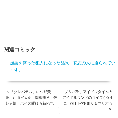
関連コミック
媚薬を盛った犯人になった結果、初恋の人に迫られてい
ます。
投
「クレバテス」に久野美
「プリパラ」アイドルタイム＆
稿
咲、西山宏太朗、関根明良、佐
アイドルランドのライブが6月
ナ
野史郎 ボイス聞ける新PVも
に、WITHやあまり＆マリオも
ビ
ゲ