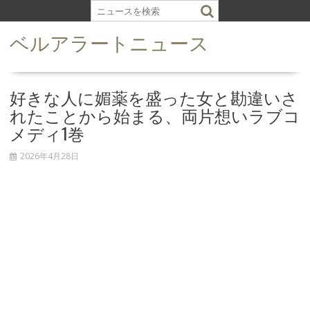
S
k
ベルアラートニュース
i
p
t
o
好きな人に媚薬を盛った女と勘違いさ
c
れたことから始まる、両片想いラブコ
o
メディ1巻
n
t
2026年4月28日
e
n
t