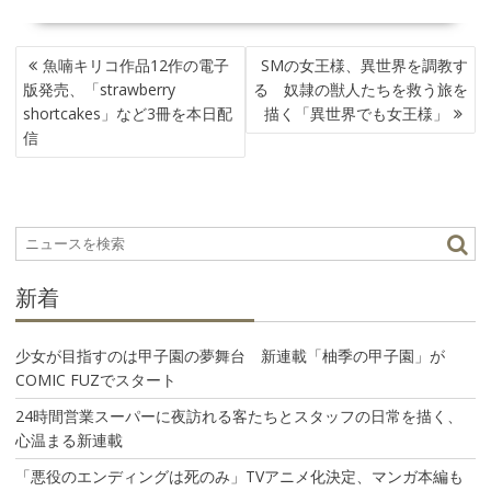
投
魚喃キリコ作品12作の電子
SMの女王様、異世界を調教す
稿
版発売、「strawberry
る 奴隷の獣人たちを救う旅を
ナ
shortcakes」など3冊を本日配
描く「異世界でも女王様」
ビ
信
ゲ
ー
シ
ョ
ン
新着
少女が目指すのは甲子園の夢舞台 新連載「柚季の甲子園」が
COMIC FUZでスタート
24時間営業スーパーに夜訪れる客たちとスタッフの日常を描く、
心温まる新連載
「悪役のエンディングは死のみ」TVアニメ化決定、マンガ本編も