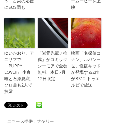
う 古泉の応援
ームービーを上
にSOS団も
映
ゆいかおり、ア
「岩元先輩ノ推
映画「名探偵コ
ニサマで
薦」がコミック
ナン」ルパン三
「PUPPY
シーモアで全巻
世、怪盗キッド
LOVE!!」 小倉
無料、本日7月
が登場する2作
唯と石原夏織、
12日限定
がBS12 トゥエ
ソロ曲も2人で
ルビで放送
披露