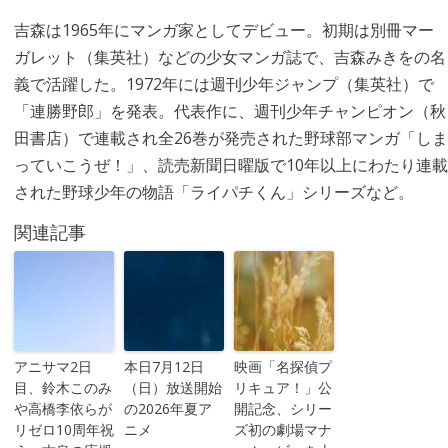
吉森は1965年にマンガ家としてデビュー。初期は別冊マー
ガレット（集英社）などの少女マンガ誌で、吉森みきをの名
義で活躍した。1972年には週刊少年ジャンプ（集英社）で
「連勝野郎」を発表。代表作に、週刊少年チャンピオン（秋
田書店）で連載され全26巻が発売された野球部マンガ「しま
っていこうぜ！」、読売新聞日曜版で10年以上にわたり連載
された野球少年の物語「ライパチくん」シリーズなど。
関連記事
アニサマ2日
本日7月12日
映画「名探偵プ
目、鈴木このみ
（日）放送開始
リキュア！」公
や高橋李依らが
の2026年夏ア
開記念、シリー
リゼロ10周年祝
ニメ
ズ初の劇場マナ