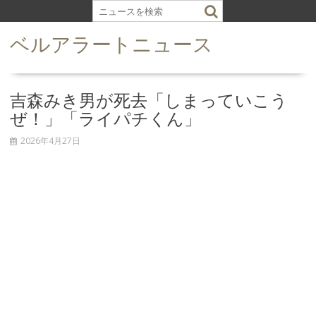
S
k
ベルアラートニュース
i
p
t
o
吉森みき男が死去「しまっていこう
c
ぜ！」「ライパチくん」
o
n
2026年4月27日
t
e
n
t