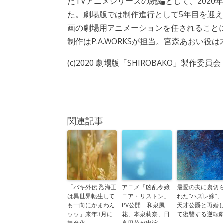
たTVアニメシリーズの続編として、2020
た。劇場版では制作進行として5年目を迎
画の劇場用アニメーションを任されること
制作はP.A.WORKSが担当。宮森あおい役
(c)2020 劇場版「SHIROBAKO」製作委員会
関連記事
「バキ外伝 烈海王
アニメ「凶乱令嬢
最愛の夫に裏切
は異世界転生して
ニア・リストン」
れた“ハズレ嫁”、
も一向にかまわん
PV公開 和泉風
天才公爵と再婚
ッッ」来年3月に
花、本泉莉奈、日
て復讐する逆転
舞台化
高里菜が出演