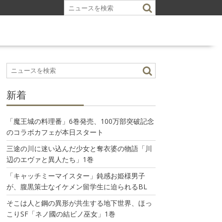
新着
「魔王城の料理番」6巻発売、100万部突破記念
のコラボカフェが本日スタート
三途の川に迷い込んだ少女と奪衣婆の物語「川
辺のエヴァと異人たち」1巻
「キャッチミーマイスター」鈍感お姫様男子
が、腹黒策士なイケメン留学生に迫られるBL
そこは人と鋼の異形が共生する地下世界、ほっ
こりSF「ネノ國の結ビノ巫女」1巻