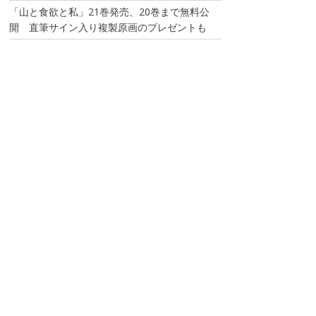
「山と食欲と私」21巻発売、20巻まで無料公
開 直筆サイン入り複製原画のプレゼントも