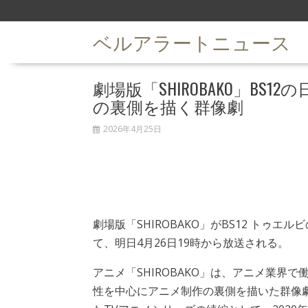
S
k
ベルアラートニュース
i
p
t
劇場版「SHIROBAKO」B
o
c
の裏側を描く群像劇
o
n
2026年4月25日
t
e
n
t
劇場版「SHIROBAKO」がBS12 トゥエ
て、明日4月26日19時から放送される。
アニメ「SHIROBAKO」は、アニメ業界で
性を中心にアニメ制作の裏側を描いた群像劇