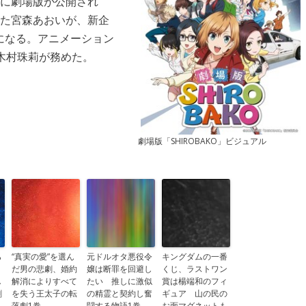
年に劇場版が公開され
えた宮森あおいが、新企
になる。アニメーション
は木村珠莉が務めた。
劇場版「SHIROBAKO」ビジュアル
ら
“真実の愛”を選ん
元ドルオタ悪役令
キングダムの一番
だ男の悲劇、婚約
嬢は断罪を回避し
くじ、ラストワン
し
解消によりすべて
たい 推しに激似
賞は楊端和のフィ
劇
を失う王太子の転
の精霊と契約し奮
ギュア 山の民の
落劇1巻
闘する物語1巻
お面マグネットも