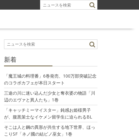
新着
「魔王城の料理番」6巻発売、100万部突破記念
のコラボカフェが本日スタート
三途の川に迷い込んだ少女と奪衣婆の物語「川
辺のエヴァと異人たち」1巻
「キャッチミーマイスター」鈍感お姫様男子
が、腹黒策士なイケメン留学生に迫られるBL
そこは人と鋼の異形が共生する地下世界、ほっ
こりSF「ネノ國の結ビノ巫女」1巻