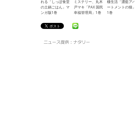
れる「しっぽ食堂
ミステリー、丸木
棲生活「濃藍ア
の土鍋ごはん」マ
戸マキ「PAX 国民
ートメントの猫
ンガ版1巻
幸福管理局」1巻
1巻