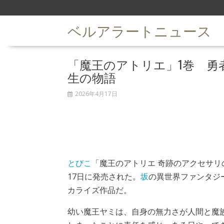
S
k
ベルアラートニュース
i
p
t
「魔王のアトリエ」1巻 勇
o
c
生の物語
o
n
2026年4月17日
t
e
n
t
とびこ
「魔王のアトリエ 奇跡のアクセサリ
17日に発売された。
坂
の異世界ファンタジ
カライズ作品だ。
幼い魔王ヤミは、自身の無力さが人間と魔