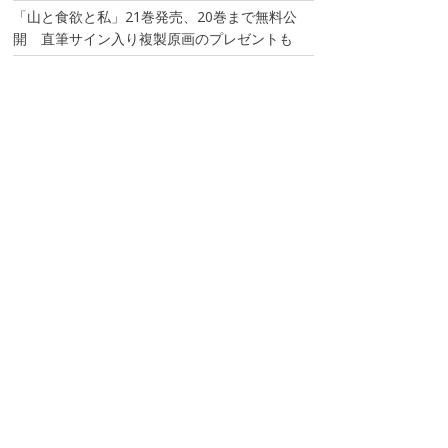
「山と食欲と私」21巻発売、20巻まで無料公
開 直筆サイン入り複製原画のプレゼントも