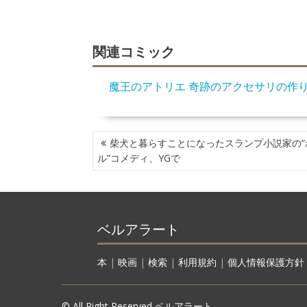
関連コミック
魔王のアトリエ 奇跡のアクセサリの作
投
柴犬と暮らすことになったスランプ小説家の“
稿
ル”コメディ、YGで
ナ
ビ
ゲ
ー
ベルアラート
シ
ョ
ン
本
|
映画
|
検索
|
利用規約
|
個人情報保護方針
© All Right Reserved ベルアラート