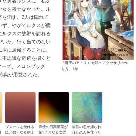
きた勇者ルクスに「私を
少女を殺せなかった。ル
姿を消す。2人は隠れて
かず、やがてルクスが病
にルクスの故郷を訪れる
がいた。行く当てのない
工房に居候することに。
に不思議な奇跡を招くと
「魔王のアトリエ 奇跡のアクセサリの作
ーマーズ、メロンブック
り方」1巻
入特典が用意された。
ト
ダメージを受ける
声優の日高里菜が
最強の忍が捕らわ
同
ほど強くなる剣士
第1子となる女児
れた恋人を救うた