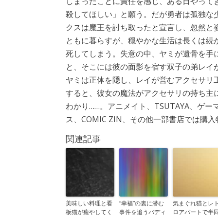
しまったことに責任を感じ、ある日やって
殺してほしい」と願う。だが勇者は孤独な
クスは魔王を討ち取ったと宣言し、忽然と
ともに暮らすが、穏やかな生活は長くは続
死してしまう。失意の中、ヤミが遺骨を手
と、そこには彼の面影を宿す双子の弟レイ
ヤミは正体を隠し、レイが営むアクセサリ
すると、彼女の魔法がアクセサリの持ち主
わかり……。アニメイト、TSUTAYA、ゲ
ス、COMIC ZIN、その他一部書店では購
関連記事
美味しい料理と看
“幸福”の裏に潜む
気まぐれ猫とレ
板猫が癒やしてく
事件を追うバディ
ロアパートで半