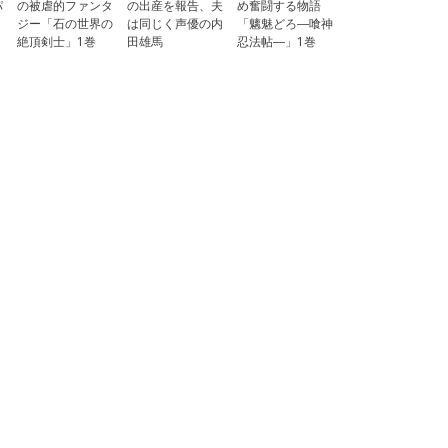
パ
の被虐的ファンタ
の出産を報告、夫
め奮闘する物語
」
ジー「石の世界の
は同じく声優の内
「魑魅どろ―喰神
絶頂剣士」1巻
田雄馬
忍法帖―」1巻