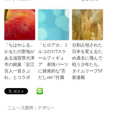
「ちはやふる」
「ヒロアカ」ミ
分割占領された
かるたの聖地が
ルコの1/7スケ
日本を変えるた
ある滋賀県大津
ールフィギュ
め過去に飛んで
市の銘菓「近江
ア 表情パーツ
戦う少年たち、
百人一首さぶ
に挑発的な“舌
タイムリープSF
れ」とコラボ
だしver.”付属
新連載