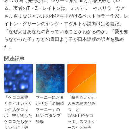
界17カ国で発売され、シリーズ累計40万部を突破してい
る。著者のT・Z・レイトンは、ミステリーやスリラーなど
さまざまなジャンルの小説を手がけるベストセラー作家、レ
イトン・グリーンのヤング・アダルト小説向け別名義だ。
「なぜ犬はあなたの言っていることがわかるのか」「愛を知
らなかった子」などの庭田よう子が日本語版の訳者を務め
た。
関連記事
「ケロロ軍曹」
マーニーにおま
「映画ちいかわ
とタピオカドリ
かせを「名探偵
人魚の島のひみ
ンク店がコラ
マーニー」の
つ」と
ボ、被り物した
LINEスタンプ
CASETiFYがコ
ケロロたちがド
登場
ラボ、スマホケ
リンクに舌鼓
ースなど発売