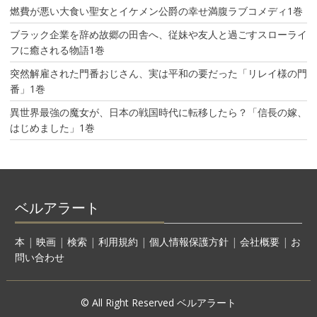
燃費が悪い大食い聖女とイケメン公爵の幸せ満腹ラブコメディ1巻
ブラック企業を辞め故郷の田舎へ、従妹や友人と過ごすスローライ
フに癒される物語1巻
突然解雇された門番おじさん、実は平和の要だった「リレイ様の門
番」1巻
異世界最強の魔女が、日本の戦国時代に転移したら？「信長の嫁、
はじめました」1巻
ベルアラート
本
|
映画
|
検索
|
利用規約
|
個人情報保護方針
|
会社概要
|
お
問い合わせ
© All Right Reserved ベルアラート