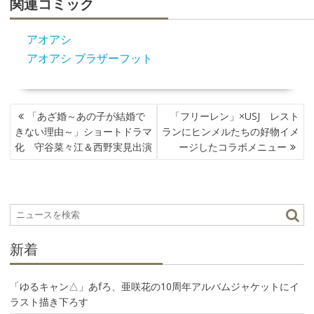
関連コミック
アオアシ
アオアシ ブラザーフット
投
「あざ婚～あの子が結婚で
「フリーレン」×USJ レスト
稿
きない理由～」ショートドラマ
ランにヒンメルたちの好物イメ
ナ
化 守谷菜々江＆西野実見出演
ージしたコラボメニュー
ビ
ゲ
ー
シ
ョ
ン
新着
「ゆるキャン△」あfろ、亜咲花の10周年アルバムジャケットにイ
ラスト描き下ろす