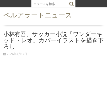
S
k
ベルアラートニュース
i
p
t
o
小林有吾、サッカー小説「ワンダーキ
c
ッド・レオ」カバーイラストを描き下
o
ろし
n
t
2026年4月17日
e
n
t