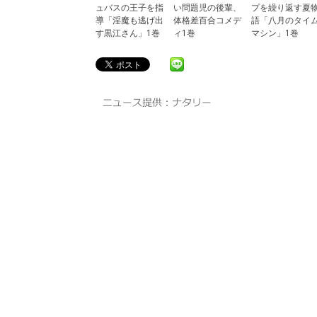
ュバスの王子を指
い問題児の後輩、
プを繰り返す夏
導「淫魔も逃げ出
体格差百合コメデ
語「八月のタイ
す黒江さん」1巻
ィ1巻
マシン」1巻