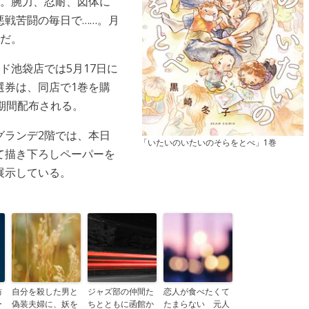
く。腕力、忍耐、図体に
悪戦苦闘の毎日で……。月
中だ。
ド池袋店では5月17日に
選券は、同店で1巻を購
期間配布される。
グランデ2階では、本日
「いたいのいたいのそらをとべ」1巻
て描き下ろしペーパーを
展示している。
防
自分を殺した男と
ジャズ部の仲間た
恋人が食べたくて
ー
偽装夫婦に、妖を
ちとともに函館か
たまらない 元人