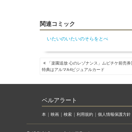
関連コミック
いたいのいたいのそらをとべ
投
「楽園追放 心のレゾナンス」ムビチケ前売券
稿
特典はアルマA4ビジュアルカード
ナ
ビ
ゲ
ー
ベルアラート
シ
ョ
ン
本
|
映画
|
検索
|
利用規約
|
個人情報保護方針