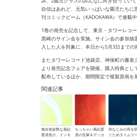
み、2歳児クラスのみんなに向き合ってい
自信はあれど、元気いっぱいな園児たちに
刊コミックビーム（KADOKAWA）で連載
1巻の発売を記念して、東京・タワーレコー
黒崎のサイン会を実施。サイン会の参加抽
入した人を対象に、本日から5月3日までの
またタワーレコード池袋店、神保町の書泉
より発売記念フェアを開催。購入特典とし
配布しているほか、期間限定で複製原画を
関連記事
無自覚妖艶な風紀
ちっちゃい風紀委
幼なじみの死を
委員長が、インキ
員の先輩＆デッカ
ぐためタイムリ