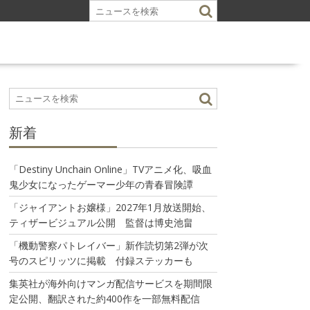
新着
「Destiny Unchain Online」TVアニメ化、吸血
鬼少女になったゲーマー少年の青春冒険譚
「ジャイアントお嬢様」2027年1月放送開始、
ティザービジュアル公開 監督は博史池畠
「機動警察パトレイバー」新作読切第2弾が次
号のスピリッツに掲載 付録ステッカーも
集英社が海外向けマンガ配信サービスを期間限
定公開、翻訳された約400作を一部無料配信