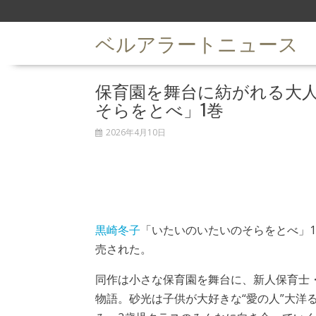
S
k
ベルアラートニュース
i
p
t
保育園を舞台に紡がれる大人
o
c
そらをとべ」1巻
o
n
2026年4月10日
t
e
n
t
黒崎冬子
「いたいのいたいのそらをとべ」1
売された。
同作は小さな保育園を舞台に、新人保育士
物語。砂光は子供が大好きな“愛の人”大洋