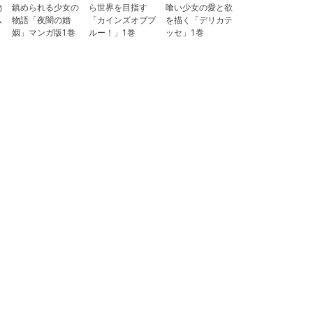
物
鎮められる少女の
ら世界を目指す
喰い少女の愛と欲
ム
物語「夜闇の婚
「カインズオブブ
を描く「デリカテ
姻」マンガ版1巻
ルー！」1巻
ッセ」1巻