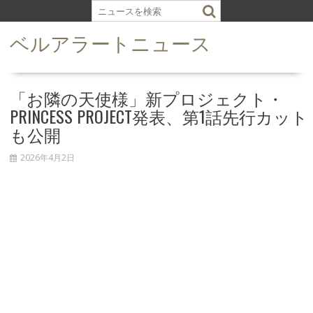
S
k
ベルアラートニュース
i
p
t
o
「お隣の天使様」新プロジェクト・
c
PRINCESS PROJECT発表、第1話先行カット
o
も公開
n
t
2026年4月2日
e
n
t