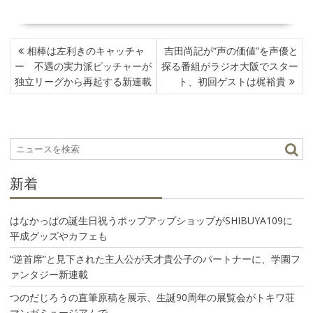
投
相棒は左利きのキャッチャ
吉田尚記が“声の価値”を声優と
稿
ー 不遇の実力派ピッチャーが
探る番組がラジオ大阪でスター
ナ
独立リーグから再起する新連載
ト、初回ゲストは梶裕貴
ビ
ゲ
ー
シ
ョ
ン
新着
はなかっぱの誕生日祝うポップアップショップがSHIBUYA109に
平成グッズやカフェも
“逆首席”と見下された主人公が天才貴公子のパートナーに、学園フ
ァンタジー新連載
つのだじろうの直筆原稿を展示、生誕90周年の展覧会がトキワ荘
マンガミュージアムで