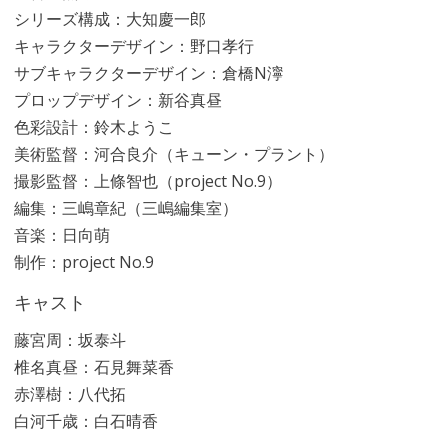
シリーズ構成：大知慶一郎
キャラクターデザイン：野口孝行
サブキャラクターデザイン：倉橋N濘
プロップデザイン：新谷真昼
色彩設計：鈴木ようこ
美術監督：河合良介（キューン・プラント）
撮影監督：上條智也（project No.9）
編集：三嶋章紀（三嶋編集室）
音楽：日向萌
制作：project No.9
キャスト
藤宮周：坂泰斗
椎名真昼：石見舞菜香
赤澤樹：八代拓
白河千歳：白石晴香