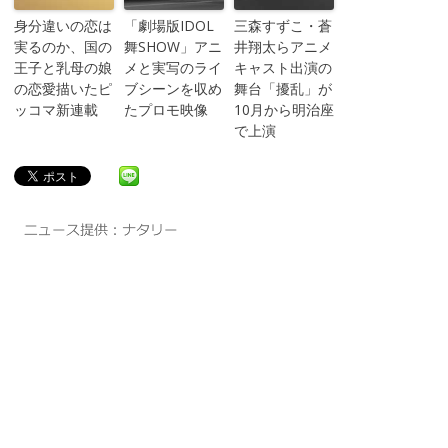
身分違いの恋は
「劇場版IDOL
三森すずこ・蒼
実るのか、国の
舞SHOW」アニ
井翔太らアニメ
王子と乳母の娘
メと実写のライ
キャスト出演の
の恋愛描いたピ
ブシーンを収め
舞台「擾乱」が
ッコマ新連載
たプロモ映像
10月から明治座
で上演