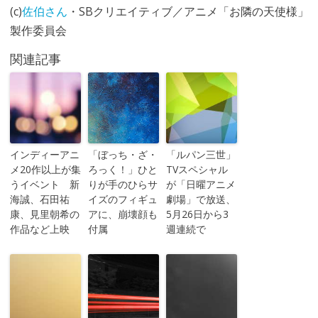
(c)
佐伯さん
・SBクリエイティブ／アニメ「お隣の天使様」
製作委員会
関連記事
インディーアニ
「ぼっち・ざ・
「ルパン三世」
メ20作以上が集
ろっく！」ひと
TVスペシャル
うイベント 新
りが手のひらサ
が「日曜アニメ
海誠、石田祐
イズのフィギュ
劇場」で放送、
康、見里朝希の
アに、崩壊顔も
5月26日から3
作品など上映
付属
週連続で