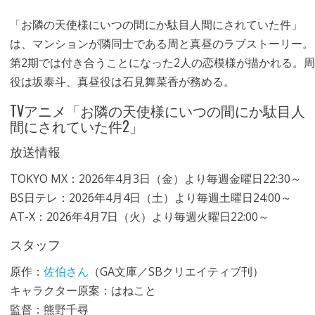
「お隣の天使様にいつの間にか駄目人間にされていた件」
は、マンションが隣同士である周と真昼のラブストーリー。
第2期では付き合うことになった2人の恋模様が描かれる。周
役は坂泰斗、真昼役は石見舞菜香が務める。
TVアニメ「お隣の天使様にいつの間にか駄目人
間にされていた件2」
放送情報
TOKYO MX：2026年4月3日（金）より毎週金曜日22:30～
BS日テレ：2026年4月4日（土）より毎週土曜日24:00～
AT-X：2026年4月7日（火）より毎週火曜日22:00～
スタッフ
原作：
佐伯さん
（GA文庫／SBクリエイティブ刊）
キャラクター原案：はねこと
監督：熊野千尋