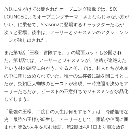
放送に先がけて公開されたオープニング映像では、SIX
LOUNGEによるオープニングテーマ「さよならじゃない方が
いい」に乗せて、Season2に登場するキャラクターたちが
次々と登場。後半は、アーサーとジャスミンのアクションシ
ーンが映し出された。
また第1話「王様、冒険する。」の場面カットも公開され
た。第1話では、アーサーとジャスミンが、連絡が途絶えた
という村の調査に向かう。するとそこでは、村人たちが水晶
の中に閉じ込められていた。唯一の生存者に話を聞こうとし
たが、突如巨大蜘蛛のビーストが出現。一時撤退を決めるア
ーサーたちだが、ビーストの不意打ちでジャスミンが水晶化
してしまう。
「最強の王様、二度目の人生は何をする？」は、冷酷無情な
史上最強の王様が転生し、アーサーとして、家族や仲間に囲
まれた第2の人生を歩む物語。第2期は4月1日より順次放送