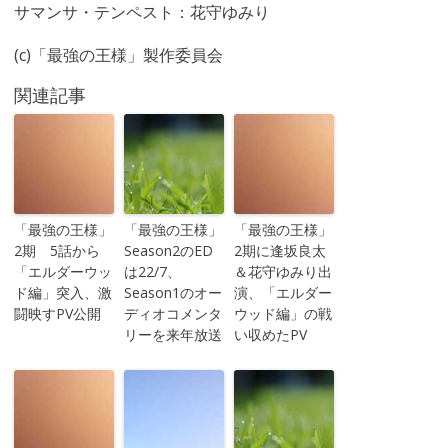
サマンサ・テンペスト：花守ゆみり
(c)「最強の王様」製作委員会
関連記事
「最強の王様」
「最強の王様」
「最強の王様」
2期 5話から
Season2のED
2期に逢坂良太
「エルダーウッ
は22/7、
＆花守ゆみり出
ド編」突入、激
Season1のオー
演、「エルダー
闘映すPV公開
ディオコメンタ
ウッド編」の戦
リーを来年放送
い収めたPV