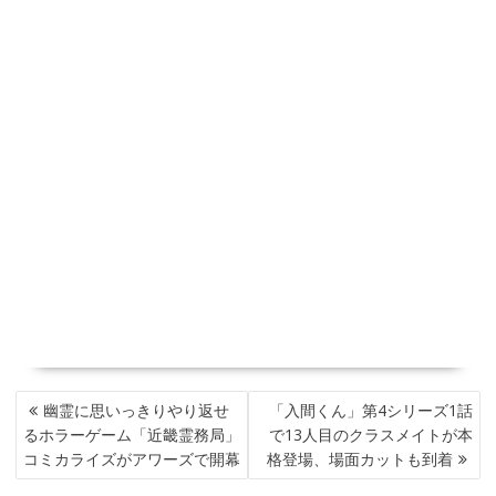
投
幽霊に思いっきりやり返せ
「入間くん」第4シリーズ1話
稿
るホラーゲーム「近畿霊務局」
で13人目のクラスメイトが本
ナ
コミカライズがアワーズで開幕
格登場、場面カットも到着
ビ