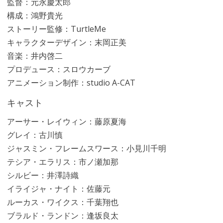
監督：元永慶太郎
構成：鴻野貴光
ストーリー監修：TurtleMe
キャラクターデザイン：末岡正美
音楽：井内啓二
プロデュース：スロウカーブ
アニメーション制作：studio A-CAT
キャスト
アーサー・レイウィン：藤原夏海
グレイ：古川慎
ジャスミン・フレームスワース：小見川千明
テシア・エラリス：市ノ瀬加那
シルビー：井澤詩織
イライジャ・ナイト：佐藤元
ルーカス・ワイクス：千葉翔也
ブラルド・ランドン：逢坂良太