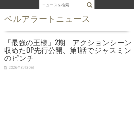
S
k
ベルアラートニュース
i
p
t
o
「最強の王様」2期 アクションシーン
c
収めたOP先行公開、第1話でジャスミン
o
のピンチ
n
t
2026年3月30日
e
n
t