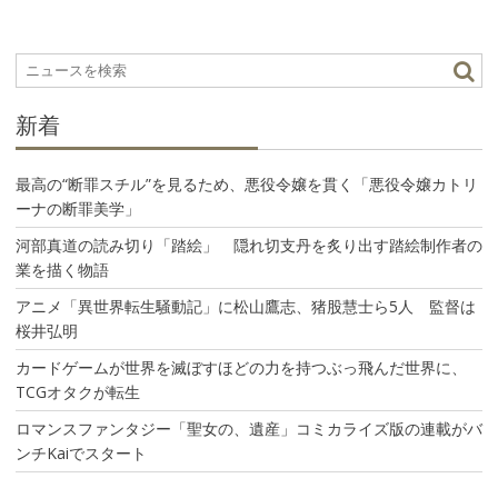
ゲ
ー
シ
ョ
ン
新着
最高の“断罪スチル”を見るため、悪役令嬢を貫く「悪役令嬢カトリ
ーナの断罪美学」
河部真道の読み切り「踏絵」 隠れ切支丹を炙り出す踏絵制作者の
業を描く物語
アニメ「異世界転生騒動記」に松山鷹志、猪股慧士ら5人 監督は
桜井弘明
カードゲームが世界を滅ぼすほどの力を持つぶっ飛んだ世界に、
TCGオタクが転生
ロマンスファンタジー「聖女の、遺産」コミカライズ版の連載がバ
ンチKaiでスタート