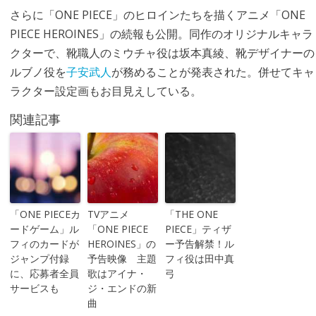
さらに「ONE PIECE」のヒロインたちを描くアニメ「ONE
PIECE HEROINES」の続報も公開。同作のオリジナルキャラ
クターで、靴職人のミウチャ役は坂本真綾、靴デザイナーの
ルブノ役を
子安武人
が務めることが発表された。併せてキャ
ラクター設定画もお目見えしている。
関連記事
「ONE PIECEカ
TVアニメ
「THE ONE
ードゲーム」ル
「ONE PIECE
PIECE」ティザ
フィのカードが
HEROINES」の
ー予告解禁！ル
ジャンプ付録
予告映像 主題
フィ役は田中真
に、応募者全員
歌はアイナ・
弓
サービスも
ジ・エンドの新
曲