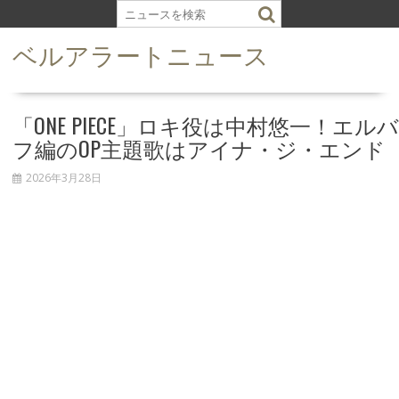
S
k
ベルアラートニュース
i
p
t
o
「ONE PIECE」ロキ役は中村悠一！エルバ
c
フ編のOP主題歌はアイナ・ジ・エンド
o
n
2026年3月28日
t
e
n
t