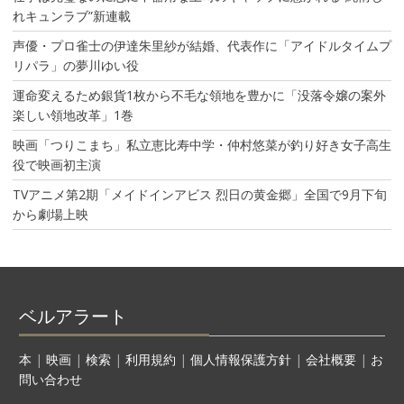
れキュンラブ”新連載
声優・プロ雀士の伊達朱里紗が結婚、代表作に「アイドルタイムプ
リパラ」の夢川ゆい役
運命変えるため銀貨1枚から不毛な領地を豊かに「没落令嬢の案外
楽しい領地改革」1巻
映画「つりこまち」私立恵比寿中学・仲村悠菜が釣り好き女子高生
役で映画初主演
TVアニメ第2期「メイドインアビス 烈日の黄金郷」全国で9月下旬
から劇場上映
ベルアラート
本
|
映画
|
検索
|
利用規約
|
個人情報保護方針
|
会社概要
|
お
問い合わせ