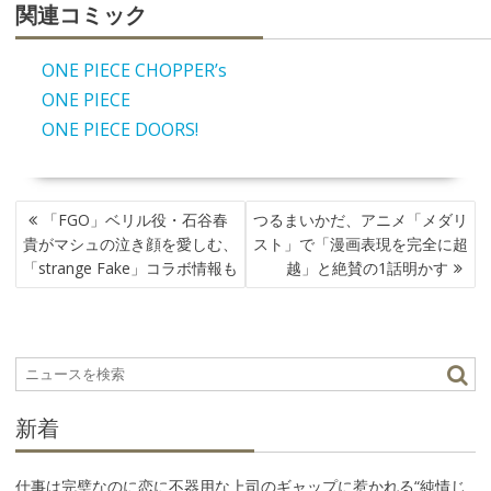
関連コミック
ONE PIECE CHOPPER’s
ONE PIECE
ONE PIECE DOORS!
投
「FGO」ベリル役・石谷春
つるまいかだ、アニメ「メダリ
稿
貴がマシュの泣き顔を愛しむ、
スト」で「漫画表現を完全に超
ナ
「strange Fake」コラボ情報も
越」と絶賛の1話明かす
ビ
ゲ
ー
シ
ョ
ン
新着
仕事は完璧なのに恋に不器用な上司のギャップに惹かれる“純情じ