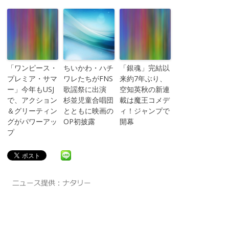
「ワンピース・
ちいかわ・ハチ
「銀魂」完結以
プレミア・サマ
ワレたちがFNS
来約7年ぶり、
ー」今年もUSJ
歌謡祭に出演
空知英秋の新連
で、アクション
杉並児童合唱団
載は魔王コメデ
＆グリーティン
とともに映画の
ィ！ジャンプで
グがパワーアッ
OP初披露
開幕
プ