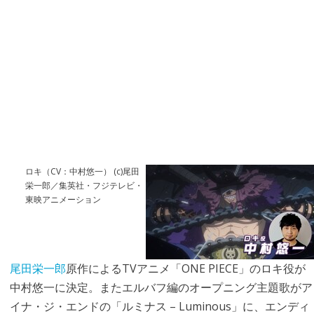
ロキ（CV：中村悠一） (c)尾田
栄一郎／集英社・フジテレビ・
東映アニメーション
尾田栄一郎
原作によるTVアニメ「ONE PIECE」のロキ役が
中村悠一に決定。またエルバフ編のオープニング主題歌がア
イナ・ジ・エンドの「ルミナス – Luminous」に、エンディ