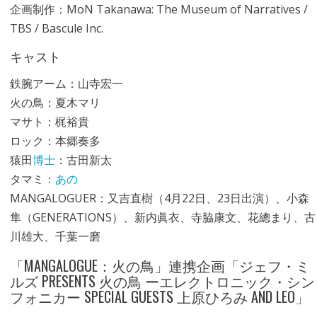
企画制作：MoN Takanawa: The Museum of Narratives /
TBS / Bascule Inc.
キャスト
鉄腕アーム：山寺宏一
火の鳥：夏木マリ
マサト：梶裕貴
ロック：本郷奏多
猿田
博士
：古田新太
タマミ：
あの
MANGALOGUER：又吉直樹（4月22日、23日出演）、小森
隼（GENERATIONS）、新内眞衣、寺脇康文、花總まり、古
川雄大、千葉一磨
「MANGALOGUE：火の鳥」連携企画「
ジェフ・ミ
ルズ
PRESENTS 火の鳥 ーエレクトロニック・シン
フォニカー SPECIAL GUESTS
上原ひろみ
AND LEO」