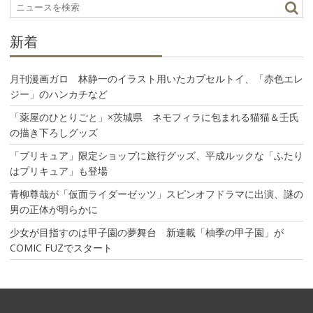
ン
新着
月刊漫画ガロ 林静一のイラスト用いたカプセルトイ、「赤色エレ
ジー」のハンカチなど
「薬屋のひとりごと」×茨城県 ネモフィラに包まれる猫猫＆壬氏
の描き下ろしグッズ
「プリキュア」限定ショップに旅行グッズ、平成ルックな「ふたり
はプリキュア」も登場
青柳尊哉が「仮面ライダーゼッツ」スピンオフドラマに出演、謎の
男の正体が明らかに
少女が目指すのは甲子園の夢舞台 新連載「柚季の甲子園」が
COMIC FUZでスタート