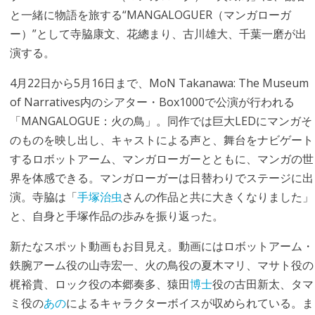
と一緒に物語を旅する“MANGALOGUER（マンガローガ
ー）”として寺脇康文、花總まり、古川雄大、千葉一磨が出
演する。
4月22日から5月16日まで、MoN Takanawa: The Museum
of Narratives内のシアター・Box1000で公演が行われる
「MANGALOGUE：火の鳥」。同作では巨大LEDにマンガそ
のものを映し出し、キャストによる声と、舞台をナビゲート
するロボットアーム、マンガローガーとともに、マンガの世
界を体感できる。マンガローガーは日替わりでステージに出
演。寺脇は「
手塚治虫
さんの作品と共に大きくなりました」
と、自身と手塚作品の歩みを振り返った。
新たなスポット動画もお目見え。動画にはロボットアーム・
鉄腕アーム役の山寺宏一、火の鳥役の夏木マリ、マサト役の
梶裕貴、ロック役の本郷奏多、猿田
博士
役の古田新太、タマ
ミ役の
あの
によるキャラクターボイスが収められている。ま