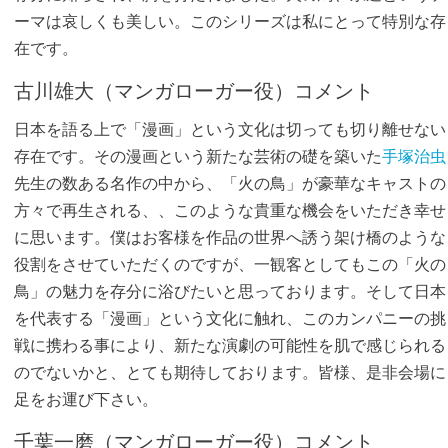
ーマは哀しくも美しい。このシリーズは私にとって特別な存
在です。
古川雄大（マンガローガー役）コメント
日本を語る上で「漫画」という文化は切っても切り離せない
存在です。その漫画という新たな芸術の礎を築いた
手塚治虫
先生の数ある名作の中から、「火の鳥」が豪華なキャストの
方々で再生される、、このような貴重な機会をいただき幸せ
に思います。僕はお客様を作品の世界へ誘う架け橋のような
役割をさせていただくのですが、一観客としてもこの「火の
鳥」の魅力を存分に浴びたいと思っております。そして日本
を代表する「漫画」という文化に触れ、このカンパニーの挑
戦に携わる事により、新たな演劇の可能性を肌で感じられる
のでないかと、とても期待しております。皆様、是非会場に
足をお運び下さい。
千葉一磨（マンガローガー役）コメント