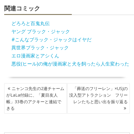
関連コミック
どろろと百鬼丸伝
ヤング ブラック・ジャック
#こんなブラック・ジャックはイヤだ
異世界ブラック・ジャック
エロ漫画家とアシくん
悪役(ヒール)の俺が漫画家と犬を飼ったら人生変わった
投
ニャンコ先生の2連チャーム
「葬送のフリーレン」×USJの
稿
がLaLa付録に、「夏目友人
没入型アトラクション フリー
ナ
帳」33巻のアクキーと連結で
レンたちと思い出を振り返る
ビ
きる
ゲ
ー
シ
ョ