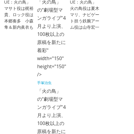
「火の鳥」
UE：火の鳥」
UE：火の鳥」
マサト役は梶裕
火の鳥役は夏木
の“劇場型マ
貴、ロック役は
マリ、ナビゲー
ンガライブ”4
本郷奏多 小森
ト担う鉄腕アー
月より上演、
隼＆新内眞衣も
ム役は山寺宏一
100枚以上の
原稿を新たに
着彩"
width="150"
height="150"
/>
手塚治虫
「火の鳥」
の“劇場型マ
ンガライブ”4
月より上演、
100枚以上の
原稿を新たに