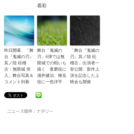
着彩
昨日開幕、「舞
舞台「鬼滅の
「舞台『鬼滅の
台『鬼滅の刃』
刃」6弾では無
刃』其ノ陸 柱
其ノ陸 柱稽
限城での戦いも
稽古」出演者一
古・無限城 突
描く 童磨役に
挙公開、新作上
入」舞台写真＆
浦井健治、獪岳
演を記念した上
コメント到着
役に一色洋平
映会も開催