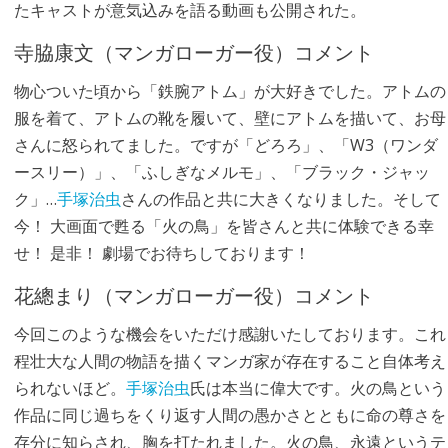
たキャストが意気込みを語る動画も公開された。
寺脇康文（マンガローガー役）コメント
物心ついた頃から「鉄腕アトム」が大好きでした。アトムの
服を着て、アトムの靴を履いて、壁にアトムを描いて、お母
さんに怒られてました。ですが「どろろ」、「W3（ワンダ
ースリー）」、「ふしぎなメルモ」、「ブラック・ジャッ
ク」…
手塚治虫
さんの作品と共に大きくなりました。そして
今！ 大画面で甦る「火の鳥」を皆さんと共に体験できる幸
せ！ 是非！ 劇場でお待ちしております！
花總まり（マンガローガー役）コメント
今回このような機会をいただけ感謝いたしております。これ
程壮大な人間の物語を描くマンガ家が存在すること自体考え
られないほど。
手塚治虫
氏は本当に偉大です。火の鳥という
作品に同じ過ちをくり返す人間の愚かさとともに命の尊さを
存分に知らされ、胸を打たれました。火の鳥、永遠というテ