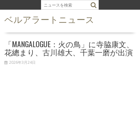
S
k
ベルアラートニュース
i
p
t
o
「MANGALOGUE：火の鳥」に寺脇康文、
c
花總まり、古川雄大、千葉一磨が出演
o
n
2026年3月24日
t
e
n
t