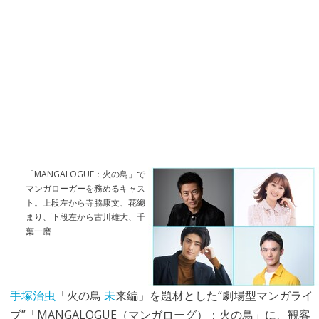
「MANGALOGUE：火の鳥」で
マンガローガーを務めるキャス
ト。上段左から寺脇康文、花總
まり、下段左から古川雄大、千
葉一磨
手塚治虫
「火の鳥
未
来編」を題材とした“劇場型マンガライ
ブ”「MANGALOGUE（マンガローグ）：火の鳥」に、観客