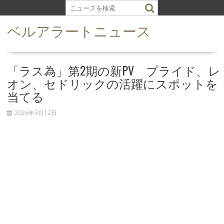
S
k
ベルアラートニュース
i
p
t
o
「ラス為」第2期の新PV プライド、レ
c
オン、セドリックの活躍にスポットを
o
当てる
n
t
2026年3月12日
e
n
t