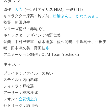
スタッフ
原作：
天壱
（一迅社アイリス NEO／一迅社刊）
キャラクター原案：鈴ノ助、
松浦ぶんこ
、
かわのあきこ
監督：新田典生
シリーズ構成：赤尾でこ
キャラクターデザイン：河野仁美
音楽：中村巴奈重、斎木達彦、佐久間奏、中嶋純子、土田美
咲、田中津久美、澤田佳
歩
アニメーション制作：OLM Team Yoshioka
キャスト
プライド：ファイルーズあい
ステイル：内山昂輝
ティアラ：戸松遥
アーサー：榎木淳弥
レオン：
立花慎之介
セドリック：緑川光