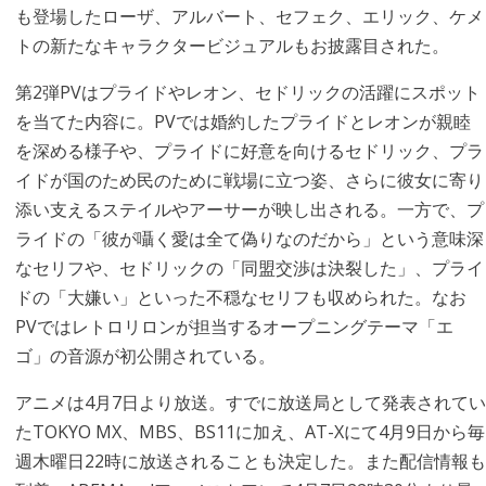
も登場したローザ、アルバート、セフェク、エリック、ケメ
トの新たなキャラクタービジュアルもお披露目された。
第2弾PVはプライドやレオン、セドリックの活躍にスポット
を当てた内容に。PVでは婚約したプライドとレオンが親睦
を深める様子や、プライドに好意を向けるセドリック、プラ
イドが国のため民のために戦場に立つ姿、さらに彼女に寄り
添い支えるステイルやアーサーが映し出される。一方で、プ
ライドの「彼が囁く愛は全て偽りなのだから」という意味深
なセリフや、セドリックの「同盟交渉は決裂した」、プライ
ドの「大嫌い」といった不穏なセリフも収められた。なお
PVではレトロリロンが担当するオープニングテーマ「エ
ゴ」の音源が初公開されている。
アニメは4月7日より放送。すでに放送局として発表されてい
たTOKYO MX、MBS、BS11に加え、AT-Xにて4月9日から毎
週木曜日22時に放送されることも決定した。また配信情報も