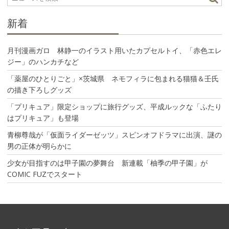
ョ
ン
新着
月刊漫画ガロ 林静一のイラスト用いたカプセルトイ、「赤色エレ
ジー」のハンカチなど
「薬屋のひとりごと」×茨城県 ネモフィラに包まれる猫猫＆壬氏
の描き下ろしグッズ
「プリキュア」限定ショップに旅行グッズ、平成ルックな「ふたり
はプリキュア」も登場
青柳尊哉が「仮面ライダーゼッツ」スピンオフドラマに出演、謎の
男の正体が明らかに
少女が目指すのは甲子園の夢舞台 新連載「柚季の甲子園」が
COMIC FUZでスタート