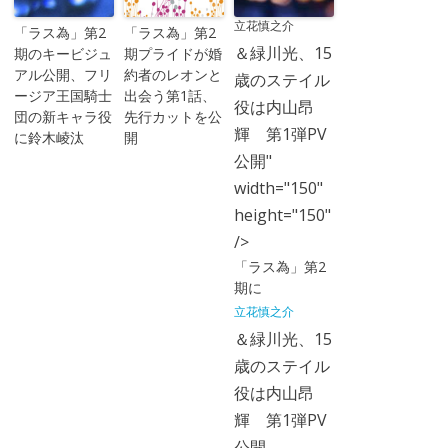
立花慎之介
「ラス為」第2
「ラス為」第2
＆緑川光、15
期のキービジュ
期プライドが婚
アル公開、フリ
約者のレオンと
歳のステイル
ージア王国騎士
出会う第1話、
役は内山昂
団の新キャラ役
先行カットを公
輝 第1弾PV
に鈴木崚汰
開
公開"
width="150"
height="150"
/>
「ラス為」第2
期に
立花慎之介
＆緑川光、15
歳のステイル
役は内山昂
輝 第1弾PV
公開