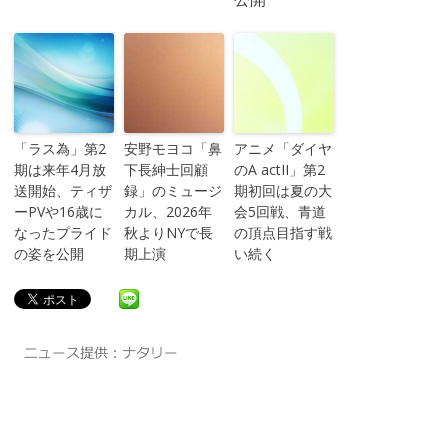
「ラス為」第2
安野モヨコ「鼻
アニメ「ダイヤ
期は来年4月放
下長紳士回顧
のA actII」第2
送開始、ティザ
録」のミュージ
期初回は夏の大
ーPVや16歳に
カル、2026年
会5回戦、青道
なったプライド
秋よりNYで長
の頂点目指す戦
の姿を公開
期上演
い続く