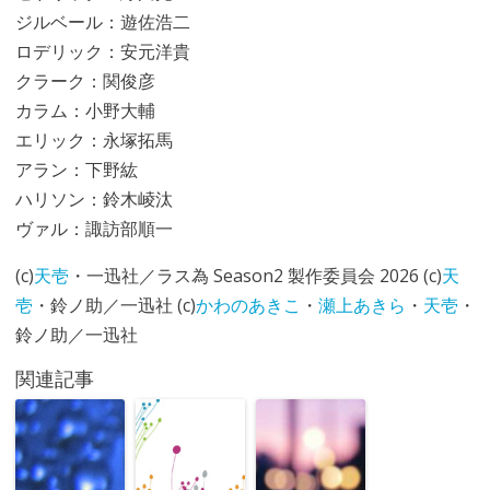
ジルベール：遊佐浩二
ロデリック：安元洋貴
クラーク：関俊彦
カラム：小野大輔
エリック：永塚拓馬
アラン：下野紘
ハリソン：鈴木崚汰
ヴァル：諏訪部順一
(c)
天壱
・一迅社／ラス為 Season2 製作委員会 2026 (c)
天
壱
・鈴ノ助／一迅社 (c)
かわのあきこ
・
瀬上あきら
・
天壱
・
鈴ノ助／一迅社
関連記事