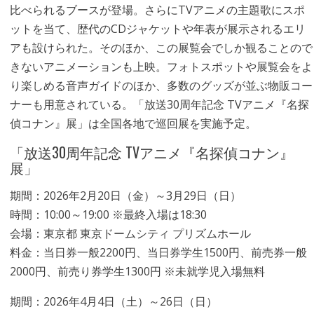
比べられるブースが登場。さらにTVアニメの主題歌にスポ
ットを当て、歴代のCDジャケットや年表が展示されるエリ
アも設けられた。そのほか、この展覧会でしか観ることので
きないアニメーションも上映。フォトスポットや展覧会をよ
り楽しめる音声ガイドのほか、多数のグッズが並ぶ物販コー
ナーも用意されている。「放送30周年記念 TVアニメ『名探
偵コナン』展」は全国各地で巡回展を実施予定。
「放送30周年記念 TVアニメ『名探偵コナン』
展」
期間：2026年2月20日（金）～3月29日（日）
時間：10:00～19:00 ※最終入場は18:30
会場：東京都 東京ドームシティ プリズムホール
料金：当日券一般2200円、当日券学生1500円、前売券一般
2000円、前売り券学生1300円 ※未就学児入場無料
期間：2026年4月4日（土）～26日（日）