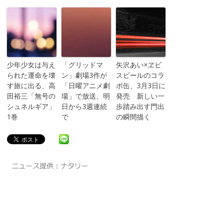
少年少女は与え
「グリッドマ
矢沢あい×ヱビ
られた運命を壊
ン」劇場3作が
スビールのコラ
す旅に出る、高
「日曜アニメ劇
ボ缶、3月3日に
田裕三「無号の
場」で放送、明
発売 新しい一
シュネルギア」
日から3週連続
歩踏み出す門出
1巻
で
の瞬間描く