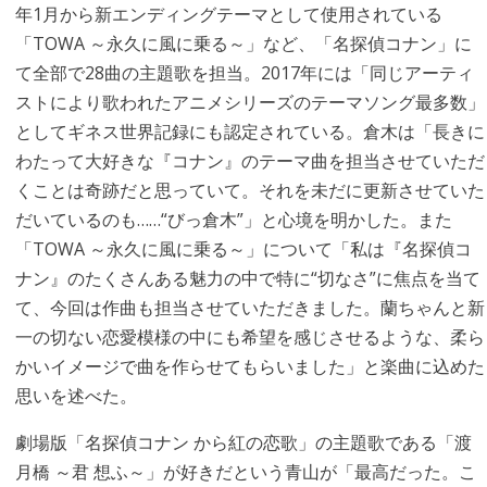
年1月から新エンディングテーマとして使用されている
「TOWA ～永久に風に乗る～」など、「名探偵コナン」に
て全部で28曲の主題歌を担当。2017年には「同じアーティ
ストにより歌われたアニメシリーズのテーマソング最多数」
としてギネス世界記録にも認定されている。倉木は「長きに
わたって大好きな『コナン』のテーマ曲を担当させていただ
くことは奇跡だと思っていて。それを未だに更新させていた
だいているのも……“びっ倉木”」と心境を明かした。また
「TOWA ～永久に風に乗る～」について「私は『名探偵コ
ナン』のたくさんある魅力の中で特に“切なさ”に焦点を当て
て、今回は作曲も担当させていただきました。蘭ちゃんと新
一の切ない恋愛模様の中にも希望を感じさせるような、柔ら
かいイメージで曲を作らせてもらいました」と楽曲に込めた
思いを述べた。
劇場版「名探偵コナン から紅の恋歌」の主題歌である「渡
月橋 ～君 想ふ～」が好きだという青山が「最高だった。こ