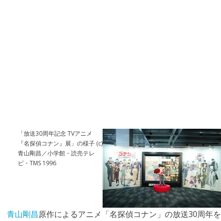
「放送30周年記念 TVアニメ
『名探偵コナン』展」の様子 (c)
青山剛昌／小学館・読売テレ
ビ・TMS 1996
青山剛昌
原作によるアニメ「名探偵コナン」の放送30周年を