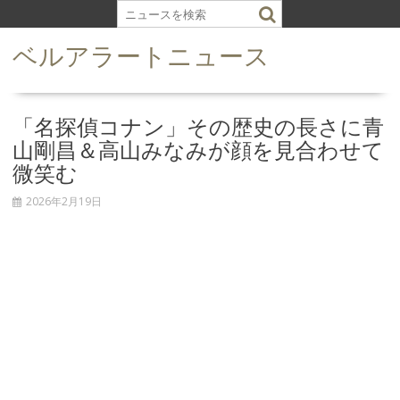
S
k
ベルアラートニュース
i
p
t
o
「名探偵コナン」その歴史の長さに青
c
山剛昌＆高山みなみが顔を見合わせて
o
微笑む
n
t
2026年2月19日
e
n
t