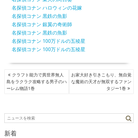
名探偵コナン ハロウィンの花嫁
名探偵コナン 黒鉄の魚影
名探偵コナン 銀翼の奇術師
名探偵コナン 黒鉄の魚影
名探偵コナン 100万ドルの五稜星
名探偵コナン 100万ドルの五稜星
投
クラフト能力で異世界無人
お家大好き引きこもり、無自覚
稿
島をラクラク攻略する男子のハ
な魔術の天才が無双するファン
ナ
ーレム物語1巻
タジー1巻
ビ
ゲ
ー
シ
ョ
ン
新着