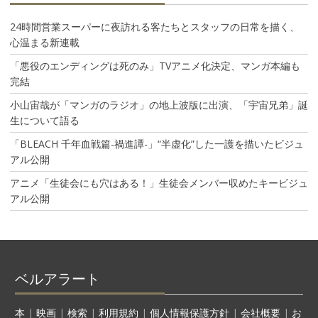
24時間営業スーパーに夜訪れる客たちとスタッフの日常を描く、
心温まる新連載
「悪役のエンディングは死のみ」TVアニメ化決定、マンガ本編も
完結
小山宙哉が「マンガのラジオ」の地上波版に出演、「宇宙兄弟」誕
生について語る
「BLEACH 千年血戦篇-禍進譚-」“半虚化”した一護を描いたビジュ
アル公開
アニメ「生徒会にも穴はある！」生徒会メンバー収めたキービジュ
アル公開
ベルアラート
本
|
映画
|
検索
|
利用規約
|
個人情報保護方針
|
会社概要
|
お