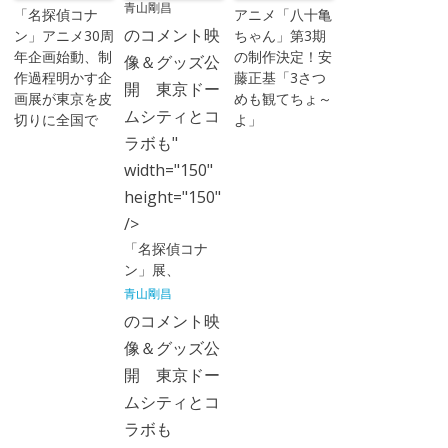
青山剛昌
「名探偵コナ
アニメ「八十亀
のコメント映
ン」アニメ30周
ちゃん」第3期
年企画始動、制
の制作決定！安
像＆グッズ公
作過程明かす企
藤正基「3さつ
開 東京ドー
画展が東京を皮
めも観てちょ～
ムシティとコ
切りに全国で
よ」
ラボも"
width="150"
height="150"
/>
「名探偵コナ
ン」展、
青山剛昌
のコメント映
像＆グッズ公
開 東京ドー
ムシティとコ
ラボも