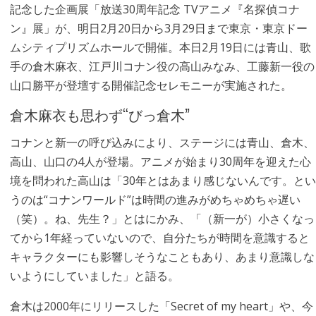
記念した企画展「放送30周年記念 TVアニメ『名探偵コナ
ン』展」が、明日2月20日から3月29日まで東京・東京ドー
ムシティプリズムホールで開催。本日2月19日には青山、歌
手の倉木麻衣、江戸川コナン役の高山みなみ、工藤新一役の
山口勝平が登壇する開催記念セレモニーが実施された。
倉木麻衣も思わず“びっ倉木”
コナンと新一の呼び込みにより、ステージには青山、倉木、
高山、山口の4人が登場。アニメが始まり30周年を迎えた心
境を問われた高山は「30年とはあまり感じないんです。とい
うのは“コナンワールド”は時間の進みがめちゃめちゃ遅い
（笑）。ね、先生？」とはにかみ、「（新一が）小さくなっ
てから1年経っていないので、自分たちが時間を意識すると
キャラクターにも影響しそうなこともあり、あまり意識しな
いようにしていました」と語る。
倉木は2000年にリリースした「Secret of my heart」や、今