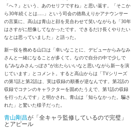
『へ？』という、あのセリフですね」と思い返す。「そこか
ら30年続くとは……」という司会の徳島えりかアナウンサー
の言葉に、高山は青山と顔を見合わせて笑いながらも「30年
はさすがに想像してなかったです。できるだけ長くやりたい
なとは思っていました」と語った。
新一役を務める山口は「幸いなことに、デビューからみなみ
さんと一緒になることが多くて。なので自分の中で少しで
も“みなみさんっぽさ”が出たらいいなと思いながら新一を演
じています」とコメント。すると高山からは「TVシリーズ
の第1話と第2話は、実は収録の順番が逆なんです。第2話の
収録でコナンのキャラクターを固めたうえで、第1話の収録
を行ったんです」と明かされ、青山は「知らなかった。騙さ
れた」と驚いた様子だった。
青山剛昌
が「全キャラ監修しているので完璧」
とアピール